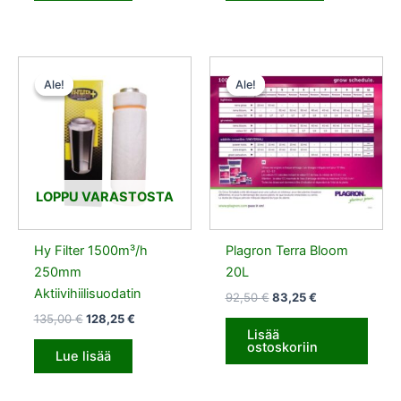
Alkuperäinen
Nykyinen
Alkuperäinen
Nykyinen
hinta
hinta
hinta
hinta
Ale!
Ale!
Ale!
Ale!
oli:
on:
oli:
on:
135,00 €.
128,25 €.
92,50 €.
83,25 €.
LOPPU VARASTOSTA
Hy Filter 1500m³/h
Plagron Terra Bloom
250mm
20L
Aktiivihiilisuodatin
92,50
€
83,25
€
135,00
€
128,25
€
Lisää
ostoskoriin
Lue lisää