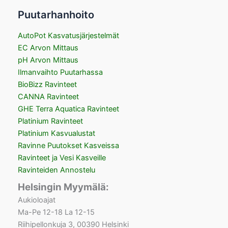
Puutarhanhoito
AutoPot Kasvatusjärjestelmät
EC Arvon Mittaus
pH Arvon Mittaus
Ilmanvaihto Puutarhassa
BioBizz Ravinteet
CANNA Ravinteet
GHE Terra Aquatica Ravinteet
Platinium Ravinteet
Platinium Kasvualustat
Ravinne Puutokset Kasveissa
Ravinteet ja Vesi Kasveille
Ravinteiden Annostelu
Helsingin Myymälä:
Aukioloajat
Ma-Pe 12-18 La 12-15
Riihipellonkuja 3, 00390 Helsinki