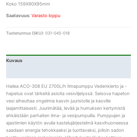
Koko 159X90X95mm
Saatavuus:
Varasto loppu
Tuotetunnus (SKU):
031-045-018
Kuvaus
Lisätiedot
Hailea ACO-308 EU 2700L/h Ilmapumppu Vedenkierto ja -
hapetus ovat tärkeitä asioita vesiviljelyssä. Seisova hapeton
vesi aiheuttaa ongelmia kasvin juuristolle ja kasville
laajamittaisesti. Juurimätää, levää ja humuksen kertymistä
ehkäistään parhaiten ilma- ja vesipumpuilla. Pumppujen ja
ajastimien käytön avulla kastelujärjestelmä kasvihuoneessa
saadaan energia tehokkaaksi ja tuottavaksi, jolloin sadon