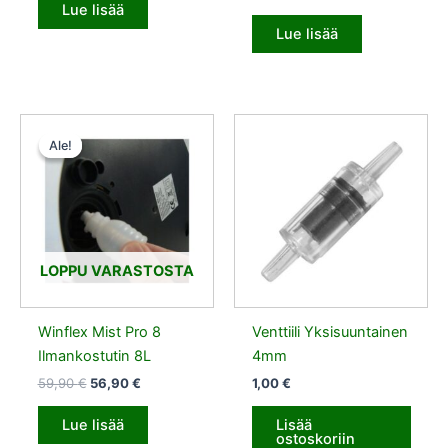
Lue lisää
Lue lisää
Alkuperäinen
Nykyinen
hinta
hinta
Ale!
Ale!
oli:
on:
59,90 €.
56,90 €.
LOPPU VARASTOSTA
Winflex Mist Pro 8
Venttiili Yksisuuntainen
Ilmankostutin 8L
4mm
59,90
€
56,90
€
1,00
€
Lue lisää
Lisää
ostoskoriin