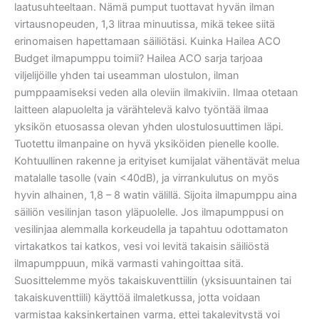
laatusuhteeltaan. Nämä pumput tuottavat hyvän ilman
virtausnopeuden, 1,3 litraa minuutissa, mikä tekee siitä
erinomaisen hapettamaan säiliötäsi. Kuinka Hailea ACO
Budget ilmapumppu toimii? Hailea ACO sarja tarjoaa
viljelijöille yhden tai useamman ulostulon, ilman
pumppaamiseksi veden alla oleviin ilmakiviin. Ilmaa otetaan
laitteen alapuolelta ja värähtelevä kalvo työntää ilmaa
yksikön etuosassa olevan yhden ulostulosuuttimen läpi.
Tuotettu ilmanpaine on hyvä yksiköiden pienelle koolle.
Kohtuullinen rakenne ja erityiset kumijalat vähentävät melua
matalalle tasolle (vain <40dB), ja virrankulutus on myös
hyvin alhainen, 1,8 – 8 watin välillä. Sijoita ilmapumppu aina
säiliön vesilinjan tason yläpuolelle. Jos ilmapumppusi on
vesilinjaa alemmalla korkeudella ja tapahtuu odottamaton
virtakatkos tai katkos, vesi voi levitä takaisin säiliöstä
ilmapumppuun, mikä varmasti vahingoittaa sitä.
Suosittelemme myös takaiskuventtiilin (yksisuuntainen tai
takaiskuventtiili) käyttöä ilmaletkussa, jotta voidaan
varmistaa kaksinkertainen varma, ettei takalevitystä voi