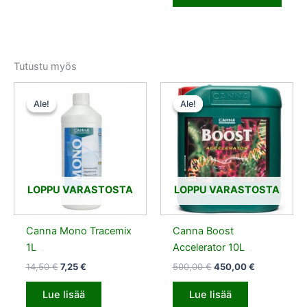
Tutustu myös
Alkuperäinen
Nykyinen
Alkuperäinen
Nykyinen
hinta
hinta
hinta
hinta
Ale!
Ale!
Ale!
Ale!
oli:
on:
oli:
on:
14,50 €.
7,25 €.
500,00 €.
450,00 €.
LOPPU VARASTOSTA
LOPPU VARASTOSTA
Canna Mono Tracemix
Canna Boost
1L
Accelerator 10L
14,50
€
7,25
€
500,00
€
450,00
€
Lue lisää
Lue lisää