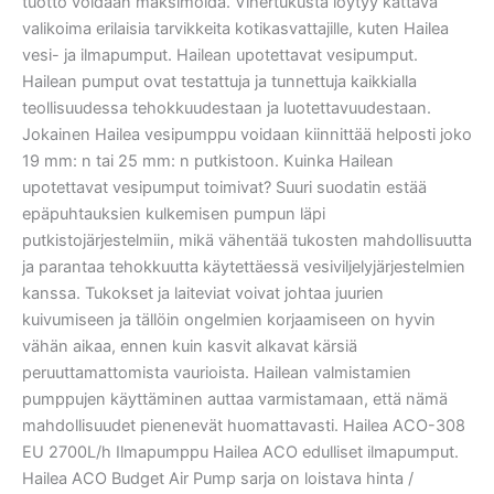
tuotto voidaan maksimoida. Vihertukusta löytyy kattava
valikoima erilaisia tarvikkeita kotikasvattajille, kuten Hailea
vesi- ja ilmapumput. Hailean upotettavat vesipumput.
Hailean pumput ovat testattuja ja tunnettuja kaikkialla
teollisuudessa tehokkuudestaan ja luotettavuudestaan.
Jokainen Hailea vesipumppu voidaan kiinnittää helposti joko
19 mm: n tai 25 mm: n putkistoon. Kuinka Hailean
upotettavat vesipumput toimivat? Suuri suodatin estää
epäpuhtauksien kulkemisen pumpun läpi
putkistojärjestelmiin, mikä vähentää tukosten mahdollisuutta
ja parantaa tehokkuutta käytettäessä vesiviljelyjärjestelmien
kanssa. Tukokset ja laiteviat voivat johtaa juurien
kuivumiseen ja tällöin ongelmien korjaamiseen on hyvin
vähän aikaa, ennen kuin kasvit alkavat kärsiä
peruuttamattomista vaurioista. Hailean valmistamien
pumppujen käyttäminen auttaa varmistamaan, että nämä
mahdollisuudet pienenevät huomattavasti. Hailea ACO-308
EU 2700L/h Ilmapumppu Hailea ACO edulliset ilmapumput.
Hailea ACO Budget Air Pump sarja on loistava hinta /