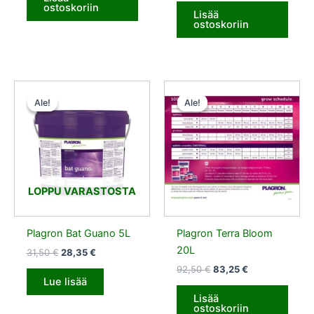
ostoskoriin
Lisää
ostoskoriin
Alkuperäinen
Nykyinen
Alkuperäinen
Nykyinen
hinta
hinta
hinta
hinta
Ale!
Ale!
Ale!
Ale!
oli:
on:
oli:
on:
31,50 €.
28,35 €.
92,50 €.
83,25 €.
LOPPU VARASTOSTA
Plagron Bat Guano 5L
Plagron Terra Bloom
20L
31,50
€
28,35
€
92,50
€
83,25
€
Lue lisää
Lisää
ostoskoriin