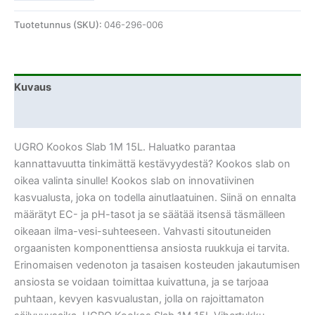
Tuotetunnus (SKU):
046-296-006
Kuvaus
Lisätiedot
UGRO Kookos Slab 1M 15L. Haluatko parantaa
kannattavuutta tinkimättä kestävyydestä? Kookos slab on
oikea valinta sinulle! Kookos slab on innovatiivinen
kasvualusta, joka on todella ainutlaatuinen. Siinä on ennalta
määrätyt EC- ja pH-tasot ja se säätää itsensä täsmälleen
oikeaan ilma-vesi-suhteeseen. Vahvasti sitoutuneiden
orgaanisten komponenttiensa ansiosta ruukkuja ei tarvita.
Erinomaisen vedenoton ja tasaisen kosteuden jakautumisen
ansiosta se voidaan toimittaa kuivattuna, ja se tarjoaa
puhtaan, kevyen kasvualustan, jolla on rajoittamaton