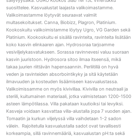
säilyvyysaika. UGRO Kookos Slab 1M 15L Vihertukku
suosittelee. Kasvualustat laajasta valikoimastamme.
Valikoimastamme löytyvät seuraavat valmiit
multasekoitukset. Canna, Biobizz, Plagron, Platinium.
Kookoskuitu valikoimistamme löytyy Ugro, VG Garden sekä
Platinium. Kookoskuitu ei sisällä ravinteita, ravinteita lisätään
koko kasvin elinkaaren ajan. Hydrosoraa tarjoamme
vesiviljelykasvatukseen. Sorassa ravinnevesi valuu suoraan
kasvin juuristoon. Hydrosora sitoo ilmaa itseensä, mikä
takaa juurien riittävän hapensaannin. Perliitillä on hyvä
veden ja ravinteiden absorbointikyky ja sitä käytetään
ilmavuuden ja kosteuden lisäämiseen kasvualustassa.
Valikoimissamme on myös kivivillaa. Kivivilla on neutraali ja
steriili, kuitumainen materiaali, jotka valmistetaan 1200-1500
asteen lämpötilassa. Villa pakataan kuutioiksi tai levyiksi.
Kasveja voidaan kasvattaa villa-alustalla jopa 7 vuoden ajan.
Tomaatin ja kurkun viljelyssä villa vaihdetaan 1-2 sadon
välein. Rajoitetulla kasvualustalla sadot ovat tavallisesti
korkeampia, sillä ravinnemääriä, kasvualustan pH:ta sekä