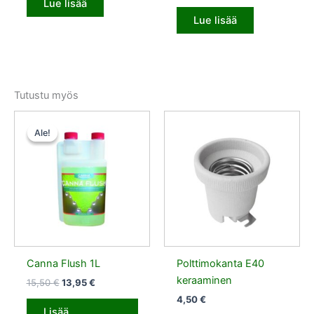
Lue lisää
Lue lisää
Tutustu myös
Alkuperäinen
Nykyinen
hinta
hinta
Ale!
Ale!
oli:
on:
15,50 €.
13,95 €.
Canna Flush 1L
Polttimokanta E40
keraaminen
15,50
€
13,95
€
4,50
€
Lisää