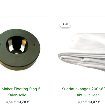
Alkuperäinen
Nykyinen
Alkuperäi
Ny
hinta
hinta
hinta
hi
Ale!
Ale!
oli:
on:
oli:
on
14,50 €.
13,78 €.
14,17 €.
13,
t Maker Floating Ring 5
Suodatinkangas 200x
Kalvoiselle
aktiiviihiileen
14,50
€
13,78
€
14,17
€
13,47
€