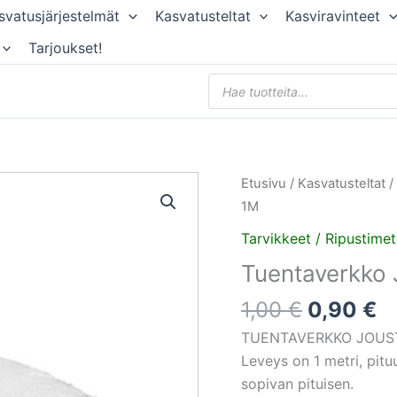
svatusjärjestelmät
Kasvatusteltat
Kasviravinteet
Tarjoukset!
Products
search
Alkuper
N
Tuentaverkko
Etusivu
/
Kasvatusteltat
/
hinta
hi
Joustamaton
1M
oli:
o
1M
Tarvikkeet / Ripustimet
1,00 €.
0
x
Tuentaverkko
1M
määrä
1,00
€
0,90
€
TUENTAVERKKO JOUS
Leveys on 1 metri, pituu
sopivan pituisen.