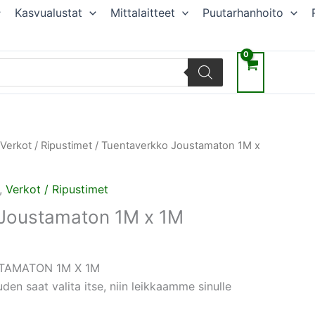
Kasvualustat
Mittalaitteet
Puutarhanhoito
äinen
ykyinen
Verkot / Ripustimet
/ Tuentaverkko Joustamaton 1M x
nta
n:
,
Verkot / Ripustimet
,90 €.
 Joustamaton 1M x 1M
TAMATON 1M X 1M
den saat valita itse, niin leikkaamme sinulle