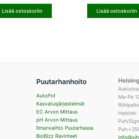
Lisää ostoskoriin
Lisää ostoskoriin
Helsin
Puutarhanhoito
Aukioloa
AutoPot
Ma-Pe 12
Kasvatusjärjestelmät
Riihipel
EC Arvon Mittaus
Helsinki
pH Arvon Mittaus
Puh/Sig
Ilmanvaihto Puutarhassa
Puh:+35
BioBizz Ravinteet
info@vih