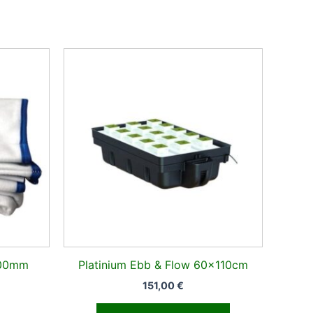
nen
kyinen
nta
:
47 €.
600mm
Platinium Ebb & Flow 60x110cm
151,00
€