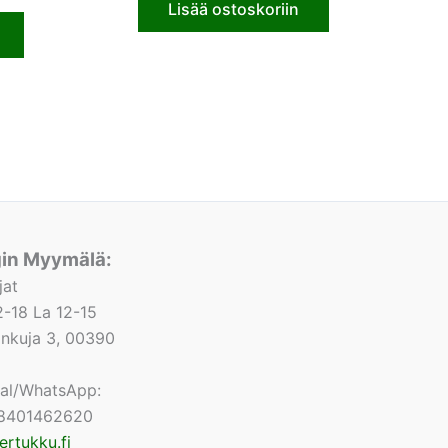
Lisää ostoskoriin
gin Myymälä:
jat
-18 La 12-15
lonkuja 3, 00390
nal/WhatsApp:
8401462620
ertukku.fi