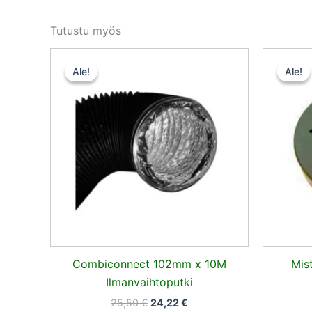
Tutustu myös
Alkuperäinen
Nykyinen
hinta
hinta
Ale!
Ale!
Ale!
Ale!
oli:
on:
25,50 €.
24,22 €.
Combiconnect 102mm x 10M
Mis
Ilmanvaihtoputki
25,50
€
24,22
€