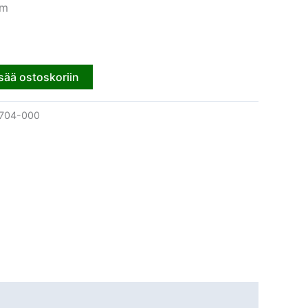
cm
sää ostoskoriin
704-000