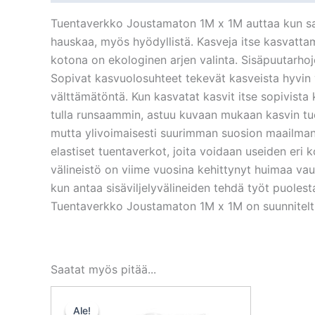
Tuentaverkko Joustamaton 1M x 1M auttaa kun sato
hauskaa, myös hyödyllistä. Kasveja itse kasvatta
kotona on ekologinen arjen valinta. Sisäpuutarhoj
Sopivat kasvuolosuhteet tekevät kasveista hyvin vo
välttämätöntä. Kun kasvatat kasvit itse sopivista
tulla runsaammin, astuu kuvaan mukaan kasvin tuent
mutta ylivoimaisesti suurimman suosion maailman la
elastiset tuentaverkot, joita voidaan useiden eri 
välineistö on viime vuosina kehittynyt huimaa vauht
kun antaa sisäviljelyvälineiden tehdä työt puolest
Tuentaverkko Joustamaton 1M x 1M on suunniteltu k
Saatat myös pitää...
Alkuperäinen
Nykyinen
hinta
hinta
Ale!
Ale!