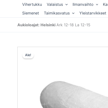
Siirry
Vihertukku
Valaistus
Ilmanvaihto
Ka
sisältöön
Siemenet
Taimikasvatus
Yleistarvikkeet
Aukioloajat: Helsinki
Ark 12-18 La 12-15
Ale!