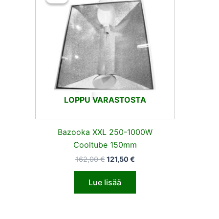
oli:
on:
162,00 €.
121,50 €.
LOPPU VARASTOSTA
Bazooka XXL 250-1000W
Cooltube 150mm
162,00
€
121,50
€
Lue lisää