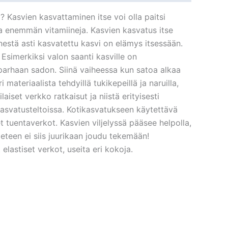
Kasvien kasvattaminen itse voi olla paitsi
a enemmän vitamiineja. Kasvien kasvatus itse
nestä asti kasvatettu kasvi on elämys itsessään.
 Esimerkiksi valon saanti kasville on
 parhaan sadon. Siinä vaiheessa kun satoa alkaa
ateriaalista tehdyillä tukikepeillä ja naruilla,
set verkko ratkaisut ja niistä erityisesti
 kasvatusteltoissa. Kotikasvatukseen käytettävä
et tuentaverkot. Kasvien viljelyssä pääsee helpolla,
 eteen ei siis juurikaan joudu tekemään!
lastiset verkot, useita eri kokoja.