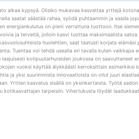
 alkaa kypsyä. Olisiko mukavaa kasvattaa yrttejä kotona? 
malla saatat säästää rahaa, syödä puhtaammin ja saada jop
en energiankulutus on pieni verrattuna tuottoon. Itse sieme
ivia ja terveitä, jolloin kasvi tuottaa maksimaalista satoa.
 kasvuolosuhteista huolehtien, saat taatusti korjata elämäsi
a. Tuentaa voi tehdä usealla eri tavalla kuten vaikkapa eri m
ajuisesti kotipuutarhureiden joukossa on saavuttaneet erilai
kokojen vuoksi käyttää älykkäästi kerroksittain esimerkiksi
ia ja yksi suurimmista innovaatioista on ollut juuri elastis
aan. Yrttien kasvatus sisällä on yksinkertaista. Työtä sadon
otikasvattajan tarpeisiin. Vihertukusta löydät laadukkaat e