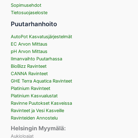
Sopimusehdot
Tietosuojaseloste
Puutarhanhoito
AutoPot Kasvatusjärjestelmät
EC Arvon Mittaus
pH Arvon Mittaus
Ilmanvaihto Puutarhassa
BioBizz Ravinteet
CANNA Ravinteet
GHE Terra Aquatica Ravinteet
Platinium Ravinteet
Platinium Kasvualustat
Ravinne Puutokset Kasveissa
Ravinteet ja Vesi Kasveille
Ravinteiden Annostelu
Helsingin Myymälä:
Aukioloajat