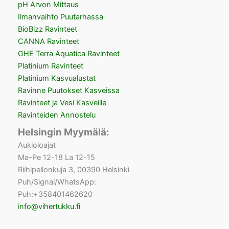
pH Arvon Mittaus
Ilmanvaihto Puutarhassa
BioBizz Ravinteet
CANNA Ravinteet
GHE Terra Aquatica Ravinteet
Platinium Ravinteet
Platinium Kasvualustat
Ravinne Puutokset Kasveissa
Ravinteet ja Vesi Kasveille
Ravinteiden Annostelu
Helsingin Myymälä:
Aukioloajat
Ma-Pe 12-18 La 12-15
Riihipellonkuja 3, 00390 Helsinki
Puh/Signal/WhatsApp:
Puh:+358401462620
info@vihertukku.fi