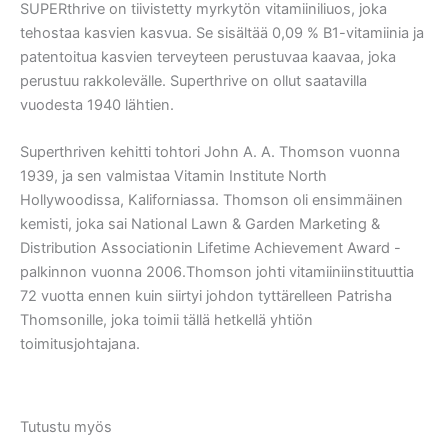
SUPERthrive on tiivistetty myrkytön vitamiiniliuos, joka
tehostaa kasvien kasvua. Se sisältää 0,09 % B1-vitamiinia ja
patentoitua kasvien terveyteen perustuvaa kaavaa, joka
perustuu rakkolevälle. Superthrive on ollut saatavilla
vuodesta 1940 lähtien.
Superthriven kehitti tohtori John A. A. Thomson vuonna
1939, ja sen valmistaa Vitamin Institute North
Hollywoodissa, Kaliforniassa. Thomson oli ensimmäinen
kemisti, joka sai National Lawn & Garden Marketing &
Distribution Associationin Lifetime Achievement Award -
palkinnon vuonna 2006.Thomson johti vitamiiniinstituuttia
72 vuotta ennen kuin siirtyi johdon tyttärelleen Patrisha
Thomsonille, joka toimii tällä hetkellä yhtiön
toimitusjohtajana.
Tutustu myös