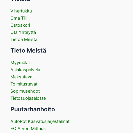
Vihertukku
Oma Tili
Ostoskori
Ota Yhteyttä
Tietoa Meistä
Tieto Meistä
Myymälät
Asiakaspalvelu
Maksutavat
Toimitustavat
Sopimusehdot
Tietosuojaseloste
Puutarhanhoito
AutoPot Kasvatusjärjestelmät
EC Arvon Mittaus