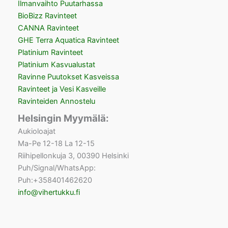
Ilmanvaihto Puutarhassa
BioBizz Ravinteet
CANNA Ravinteet
GHE Terra Aquatica Ravinteet
Platinium Ravinteet
Platinium Kasvualustat
Ravinne Puutokset Kasveissa
Ravinteet ja Vesi Kasveille
Ravinteiden Annostelu
Helsingin Myymälä:
Aukioloajat
Ma-Pe 12-18 La 12-15
Riihipellonkuja 3, 00390 Helsinki
Puh/Signal/WhatsApp:
Puh:+358401462620
info@vihertukku.fi