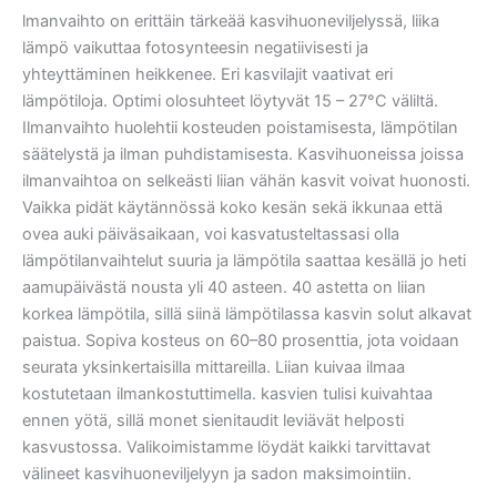
lmanvaihto on erittäin tärkeää kasvihuoneviljelyssä, liika
lämpö vaikuttaa fotosynteesin negatiivisesti ja
yhteyttäminen heikkenee. Eri kasvilajit vaativat eri
lämpötiloja. Optimi olosuhteet löytyvät 15 – 27°C väliltä.
Ilmanvaihto huolehtii kosteuden poistamisesta, lämpötilan
säätelystä ja ilman puhdistamisesta. Kasvihuoneissa joissa
ilmanvaihtoa on selkeästi liian vähän kasvit voivat huonosti.
Vaikka pidät käytännössä koko kesän sekä ikkunaa että
ovea auki päiväsaikaan, voi kasvatusteltassasi olla
lämpötilanvaihtelut suuria ja lämpötila saattaa kesällä jo heti
aamupäivästä nousta yli 40 asteen. 40 astetta on liian
korkea lämpötila, sillä siinä lämpötilassa kasvin solut alkavat
paistua. Sopiva kosteus on 60–80 prosenttia, jota voidaan
seurata yksinkertaisilla mittareilla. Liian kuivaa ilmaa
kostutetaan ilmankostuttimella. kasvien tulisi kuivahtaa
ennen yötä, sillä monet sienitaudit leviävät helposti
kasvustossa. Valikoimistamme löydät kaikki tarvittavat
välineet kasvihuoneviljelyyn ja sadon maksimointiin.