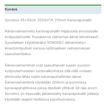
Kuvaus
Sonobox 55x55cm 3250m³/h 315mm Kanavapuhallin
Äänenvaimennettu kanavapuhallin hiljaisuutta arvostavalle
kotipuutarhurille. Puurakenne vaimentaa äänet tehokkaasti.
Suositellaan käytettäväksi SONODEC äänieristetyn
ilmastointiputken kanssa optimaalisen vaimennuksen
saavuttamiseksi.
Äänenvaimentimet ovat saavuttaneet suuren suosion
kotipuutarhureiden tuotevalikoimissa sillä niillä voidaan
eliminoida lähes kaikki kanavapuhaltimien äänet.
Äänenvaimentimia käytetään 200mm ja isommissa
kanavapuhaltimissa joissa desibelit ylittävät 38 raja-arvon.
Sonobox on itsessään äänieristetty kanavapuhallin jollaisia
käytetään laajasti teollisissa kasvihuoneissa.