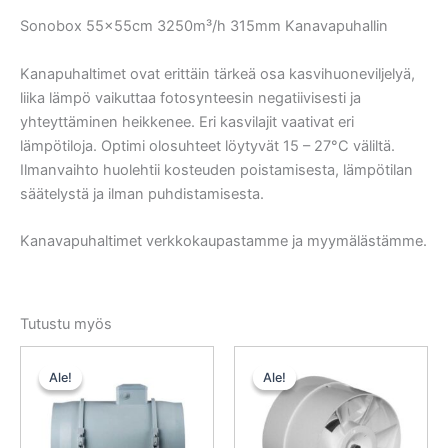
Sonobox 55x55cm 3250m³/h 315mm Kanavapuhallin
Kanapuhaltimet ovat erittäin tärkeä osa kasvihuoneviljelyä,
liika lämpö vaikuttaa fotosynteesin negatiivisesti ja
yhteyttäminen heikkenee. Eri kasvilajit vaativat eri
lämpötiloja. Optimi olosuhteet löytyvät 15 – 27°C väliltä.
Ilmanvaihto huolehtii kosteuden poistamisesta, lämpötilan
säätelystä ja ilman puhdistamisesta.
Kanavapuhaltimet verkkokaupastamme ja myymälästämme.
Tutustu myös
Alkuperäinen
Nykyinen
Alkuperäinen
Nykyinen
hinta
hinta
hinta
hinta
Ale!
Ale!
Ale!
Ale!
oli:
on:
oli:
on:
252,00 €.
239,40 €.
15,50 €.
14,72 €.