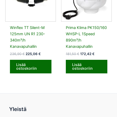
Winflex TT Silent-M
Prima Klima PK150/160
125mm UN R1 230-
WHSP-L 1Speed
340m³/h
890m³/h
Kanavapuhallin
Kanavapuhallin
236,90
€
225,06
€
181,50
€
172,42
€
Lisää
Lisää
ostoskoriin
ostoskoriin
Yleistä