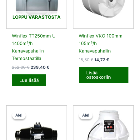
LOPPU VARASTOSTA
Winflex TT250mm U
Winflex VKO 100mm
1400m³/h
105m³/h
Kanavapuhallin
Kanavapuhallin
Termostaatilla
15,50
€
14,72
€
252,00
€
239,40
€
Lisää
ostoskoriin
Lue lisää
Alkuperäinen
Nykyinen
Alkuperäinen
Nykyinen
hinta
hinta
hinta
hinta
Ale!
Ale!
Ale!
Ale!
oli:
on:
oli:
on:
236,90 €.
225,06 €.
181,50 €.
172,42 €.