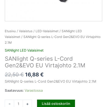
Etusivu
/
Valaistus
/
LED-Valaisimet
/
SANlight LED
Valaisimet
/ SANlight Q-series L-Cord Gen2&EVO EU Virtajohto
2.1M
SANlight LED Valaisimet
SANlight Q-series L-Cord
Gen2&EVO EU Virtajohto 2.1M
22,50
€
16,88
€
SANlight Q-series L-Cord Gen2&EVO EU Virtajohto 2.1M
Saatavuus:
Varastossa
-
+
Lisää ostoskoriin