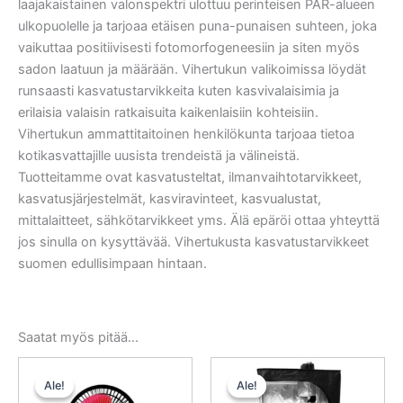
laajakaistainen valonspektri ulottuu perinteisen PAR-alueen
ulkopuolelle ja tarjoaa etäisen puna-punaisen suhteen, joka
vaikuttaa positiivisesti fotomorfogeneesiin ja siten myös
sadon laatuun ja määrään. Vihertukun valikoimissa löydät
runsaasti kasvatustarvikkeita kuten kasvivalaisimia ja
erilaisia valaisin ratkaisuita kaikenlaisiin kohteisiin.
Vihertukun ammattitaitoinen henkilökunta tarjoaa tietoa
kotikasvattajille uusista trendeistä ja välineistä.
Tuotteitamme ovat kasvatusteltat, ilmanvaihtotarvikkeet,
kasvatusjärjestelmät, kasviravinteet, kasvualustat,
mittalaitteet, sähkötarvikkeet yms. Älä epäröi ottaa yhteyttä
jos sinulla on kysyttävää. Vihertukusta kasvatustarvikkeet
suomen edullisimpaan hintaan.
Saatat myös pitää...
Alkuperäinen
Nykyinen
Alkuperäinen
Nykyinen
hinta
hinta
hinta
hinta
Ale!
Ale!
Ale!
Ale!
oli:
on:
oli:
on: