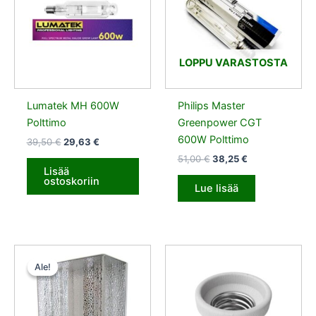
LOPPU VARASTOSTA
Lumatek MH 600W
Philips Master
Polttimo
Greenpower CGT
600W Polttimo
39,50
€
29,63
€
51,00
€
38,25
€
Lisää
ostoskoriin
Lue lisää
Alkuperäinen
Nykyinen
hinta
hinta
Ale!
Ale!
oli:
on:
60,00 €.
45,00 €.