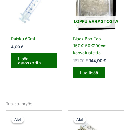
LOPPU VARASTOSTA
Ruisku 60ml
Black Box Eco
150X150X200cm
4,00
€
kasvatusteltta
Lisää
161,00
€
144,90
€
ostoskoriin
Lue lisää
Tutustu myös
Alkuperäinen
Nykyinen
Alkuperäinen
Nykyinen
hinta
hinta
hinta
hinta
Ale!
Ale!
Ale!
Ale!
oli:
on:
oli:
on:
39,50 €.
29,63 €.
51,00 €.
38,25 €.