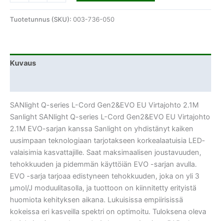
Tuotetunnus (SKU):
003-736-050
Kuvaus
Lisätiedot
SANlight Q-series L-Cord Gen2&EVO EU Virtajohto 2.1M
Sanlight SANlight Q-series L-Cord Gen2&EVO EU Virtajohto
2.1M EVO-sarjan kanssa Sanlight on yhdistänyt kaiken
uusimpaan teknologiaan tarjotakseen korkealaatuisia LED-
valaisimia kasvattajille. Saat maksimaalisen joustavuuden,
tehokkuuden ja pidemmän käyttöiän EVO -sarjan avulla.
EVO -sarja tarjoaa edistyneen tehokkuuden, joka on yli 3
μmol/J moduulitasolla, ja tuottoon on kiinnitetty erityistä
huomiota kehityksen aikana. Lukuisissa empiirisissä
kokeissa eri kasveilla spektri on optimoitu. Tuloksena oleva