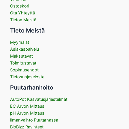
Ostoskori
Ota Yhteyttä
Tietoa Meistä
Tieto Meistä
Myymälät
Asiakaspalvelu
Maksutavat
Toimitustavat
Sopimusehdot
Tietosuojaseloste
Puutarhanhoito
AutoPot Kasvatusjärjestelmät
EC Arvon Mittaus
pH Arvon Mittaus
Ilmanvaihto Puutarhassa
BioBizz Ravinteet