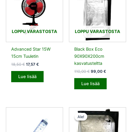
18,50 €.
17,57 €.
110,00 €.
99,00 €.
LOPPU VARASTOSTA
LOPPU VARASTOSTA
Advanced Star 15W
Black Box Eco
15cm Tuuletin
90X90X200cm
kasvatusteltta
18,50
€
17,57
€
110,00
€
99,00
€
Lue lisää
Lue lisää
Alkuperäinen
Nykyinen
hinta
hinta
Ale!
Ale!
oli:
on:
161,00 €.
144,90 €.