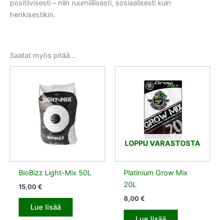
positiivisesti – niin ruumiillisesti, sosiaalisesti kuin
henkisestikin.
Saatat myös pitää...
LOPPU VARASTOSTA
BioBizz Light-Mix 50L
Platinium Grow Mix
20L
15,00
€
8,00
€
Lue lisää
Lue lisää