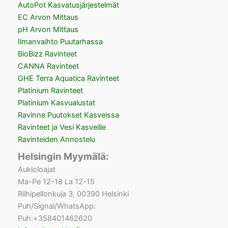
AutoPot Kasvatusjärjestelmät
EC Arvon Mittaus
pH Arvon Mittaus
Ilmanvaihto Puutarhassa
BioBizz Ravinteet
CANNA Ravinteet
GHE Terra Aquatica Ravinteet
Platinium Ravinteet
Platinium Kasvualustat
Ravinne Puutokset Kasveissa
Ravinteet ja Vesi Kasveille
Ravinteiden Annostelu
Helsingin Myymälä:
Aukioloajat
Ma-Pe 12-18 La 12-15
Riihipellonkuja 3, 00390 Helsinki
Puh/Signal/WhatsApp:
Puh:+358401462620