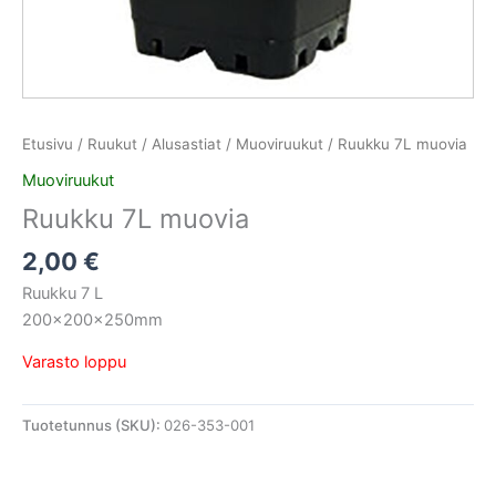
Etusivu
/
Ruukut / Alusastiat
/
Muoviruukut
/ Ruukku 7L muovia
Muoviruukut
Ruukku 7L muovia
2,00
€
Ruukku 7 L
200x200x250mm
Varasto loppu
Tuotetunnus (SKU):
026-353-001