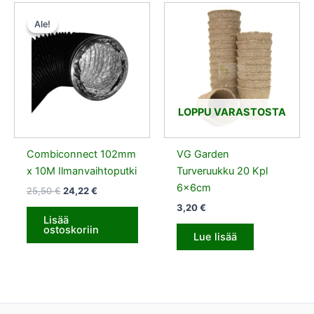
Alkuperäinen
Nykyinen
hinta
hinta
Ale!
Ale!
oli:
on:
25,50 €.
24,22 €.
LOPPU VARASTOSTA
Combiconnect 102mm
VG Garden
x 10M Ilmanvaihtoputki
Turveruukku 20 Kpl
6x6cm
25,50
€
24,22
€
3,20
€
Lisää
ostoskoriin
Lue lisää