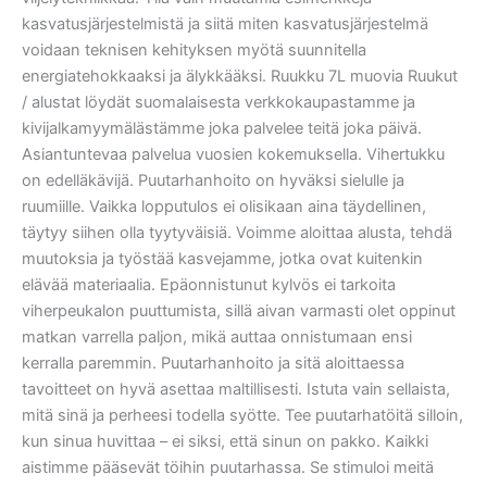
kasvatusjärjestelmistä ja siitä miten kasvatusjärjestelmä
voidaan teknisen kehityksen myötä suunnitella
energiatehokkaaksi ja älykkääksi. Ruukku 7L muovia Ruukut
/ alustat löydät suomalaisesta verkkokaupastamme ja
kivijalkamyymälästämme joka palvelee teitä joka päivä.
Asiantuntevaa palvelua vuosien kokemuksella. Vihertukku
on edelläkävijä. Puutarhanhoito on hyväksi sielulle ja
ruumiille. Vaikka lopputulos ei olisikaan aina täydellinen,
täytyy siihen olla tyytyväisiä. Voimme aloittaa alusta, tehdä
muutoksia ja työstää kasvejamme, jotka ovat kuitenkin
elävää materiaalia. Epäonnistunut kylvös ei tarkoita
viherpeukalon puuttumista, sillä aivan varmasti olet oppinut
matkan varrella paljon, mikä auttaa onnistumaan ensi
kerralla paremmin. Puutarhanhoito ja sitä aloittaessa
tavoitteet on hyvä asettaa maltillisesti. Istuta vain sellaista,
mitä sinä ja perheesi todella syötte. Tee puutarhatöitä silloin,
kun sinua huvittaa – ei siksi, että sinun on pakko. Kaikki
aistimme pääsevät töihin puutarhassa. Se stimuloi meitä