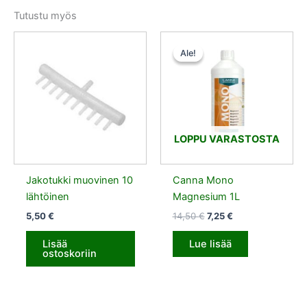
Tutustu myös
Alkuperäinen
Nykyinen
hinta
hinta
Ale!
Ale!
oli:
on:
14,50 €.
7,25 €.
LOPPU VARASTOSTA
Jakotukki muovinen 10
Canna Mono
lähtöinen
Magnesium 1L
5,50
€
14,50
€
7,25
€
Lisää
Lue lisää
ostoskoriin