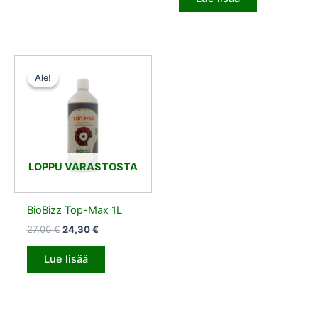
Alkuperäinen
Nykyinen
hinta
hinta
Ale!
Ale!
oli:
on:
27,00 €.
24,30 €.
LOPPU VARASTOSTA
BioBizz Top-Max 1L
27,00
€
24,30
€
Lue lisää