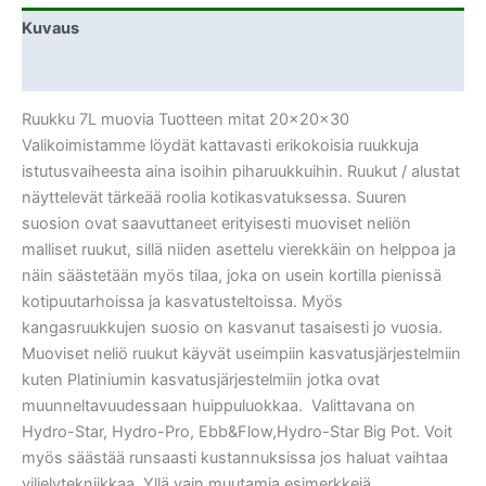
Kuvaus
Lisätiedot
Ruukku 7L muovia Tuotteen mitat 20x20x30
Valikoimistamme löydät kattavasti erikokoisia ruukkuja
istutusvaiheesta aina isoihin piharuukkuihin. Ruukut / alustat
näyttelevät tärkeää roolia kotikasvatuksessa. Suuren
suosion ovat saavuttaneet erityisesti muoviset neliön
malliset ruukut, sillä niiden asettelu vierekkäin on helppoa ja
näin säästetään myös tilaa, joka on usein kortilla pienissä
kotipuutarhoissa ja kasvatusteltoissa. Myös
kangasruukkujen suosio on kasvanut tasaisesti jo vuosia.
Muoviset neliö ruukut käyvät useimpiin kasvatusjärjestelmiin
kuten Platiniumin kasvatusjärjestelmiin jotka ovat
muunneltavuudessaan huippuluokkaa. Valittavana on
Hydro-Star, Hydro-Pro, Ebb&Flow,Hydro-Star Big Pot. Voit
myös säästää runsaasti kustannuksissa jos haluat vaihtaa
viljelytekniikkaa. Yllä vain muutamia esimerkkejä