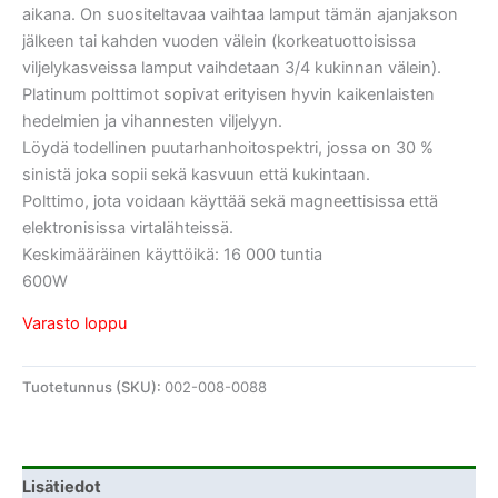
aikana. On suositeltavaa vaihtaa lamput tämän ajanjakson
jälkeen tai kahden vuoden välein (korkeatuottoisissa
viljelykasveissa lamput vaihdetaan 3/4 kukinnan välein).
Platinum polttimot sopivat erityisen hyvin kaikenlaisten
hedelmien ja vihannesten viljelyyn.
Löydä todellinen puutarhanhoitospektri, jossa on 30 %
sinistä joka sopii sekä kasvuun että kukintaan.
Polttimo, jota voidaan käyttää sekä magneettisissa että
elektronisissa virtalähteissä.
Keskimääräinen käyttöikä: 16 000 tuntia
600W
Varasto loppu
Tuotetunnus (SKU):
002-008-0088
Lisätiedot