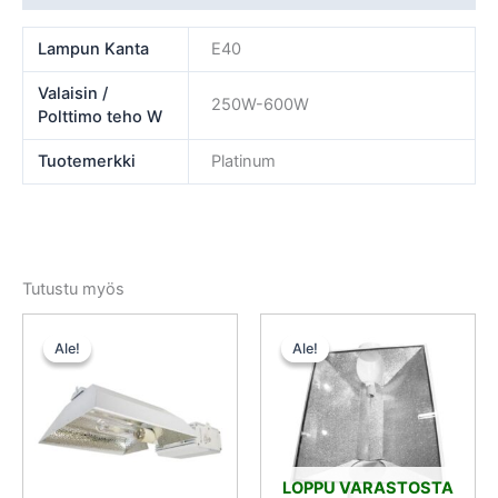
Lampun Kanta
E40
Valaisin /
250W-600W
Polttimo teho W
Tuotemerkki
Platinum
Tutustu myös
Alkuperäinen
Nykyinen
Alkuperäinen
Nykyinen
hinta
hinta
hinta
hinta
Ale!
Ale!
Ale!
Ale!
oli:
on:
oli:
on:
384,60 €.
288,45 €.
162,00 €.
121,50 €.
LOPPU VARASTOSTA