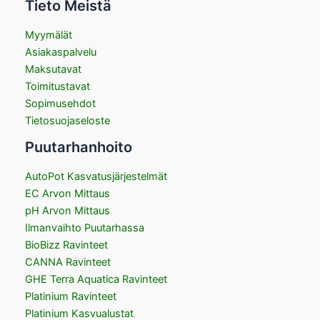
Tieto Meistä
Myymälät
Asiakaspalvelu
Maksutavat
Toimitustavat
Sopimusehdot
Tietosuojaseloste
Puutarhanhoito
AutoPot Kasvatusjärjestelmät
EC Arvon Mittaus
pH Arvon Mittaus
Ilmanvaihto Puutarhassa
BioBizz Ravinteet
CANNA Ravinteet
GHE Terra Aquatica Ravinteet
Platinium Ravinteet
Platinium Kasvualustat