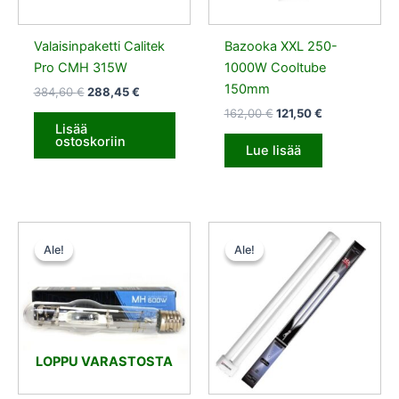
Valaisinpaketti Calitek
Bazooka XXL 250-
Pro CMH 315W
1000W Cooltube
150mm
384,60
€
288,45
€
162,00
€
121,50
€
Lisää
ostoskoriin
Lue lisää
Alkuperäinen
Nykyinen
Alkuperäinen
Nykyinen
hinta
hinta
hinta
hinta
Ale!
Ale!
Ale!
Ale!
oli:
on:
oli:
on:
29,35 €.
22,01 €.
6,50 €.
4,87 €.
LOPPU VARASTOSTA