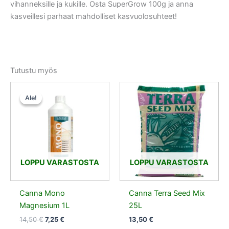
vihanneksille ja kukille. Osta SuperGrow 100g ja anna
kasveillesi parhaat mahdolliset kasvuolosuhteet!
Tutustu myös
Alkuperäinen
Nykyinen
hinta
hinta
Ale!
Ale!
oli:
on:
14,50 €.
7,25 €.
LOPPU VARASTOSTA
LOPPU VARASTOSTA
Canna Mono
Canna Terra Seed Mix
Magnesium 1L
25L
14,50
€
7,25
€
13,50
€