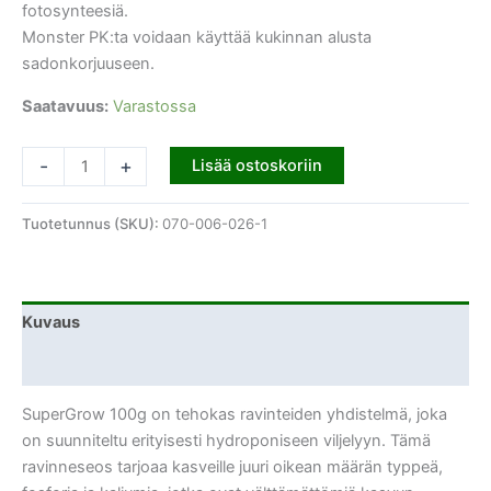
fotosynteesiä.
Monster PK:ta voidaan käyttää kukinnan alusta
sadonkorjuuseen.
Saatavuus:
Varastossa
-
+
Lisää ostoskoriin
Tuotetunnus (SKU):
070-006-026-1
Kuvaus
Lisätiedot
SuperGrow 100g on tehokas ravinteiden yhdistelmä, joka
on suunniteltu erityisesti hydroponiseen viljelyyn. Tämä
ravinneseos tarjoaa kasveille juuri oikean määrän typpeä,