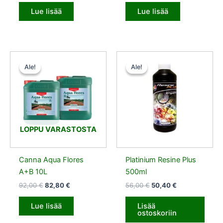
Lue lisää
Lue lisää
Alkuperäinen
Nykyinen
Alkuperäinen
Nykyinen
hinta
hinta
hinta
hinta
Ale!
Ale!
Ale!
Ale!
oli:
on:
oli:
on:
92,00 €.
82,80 €.
56,00 €.
50,40 €.
LOPPU VARASTOSTA
Canna Aqua Flores
Platinium Resine Plus
A+B 10L
500ml
92,00
€
82,80
€
56,00
€
50,40
€
Lue lisää
Lisää
ostoskoriin