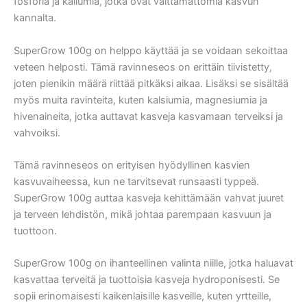
fosforia ja kaliumia, jotka ovat välttämättömiä kasvun
kannalta.
SuperGrow 100g on helppo käyttää ja se voidaan sekoittaa
veteen helposti. Tämä ravinneseos on erittäin tiivistetty,
joten pienikin määrä riittää pitkäksi aikaa. Lisäksi se sisältää
myös muita ravinteita, kuten kalsiumia, magnesiumia ja
hivenaineita, jotka auttavat kasveja kasvamaan terveiksi ja
vahvoiksi.
Tämä ravinneseos on erityisen hyödyllinen kasvien
kasvuvaiheessa, kun ne tarvitsevat runsaasti typpeä.
SuperGrow 100g auttaa kasveja kehittämään vahvat juuret
ja terveen lehdistön, mikä johtaa parempaan kasvuun ja
tuottoon.
SuperGrow 100g on ihanteellinen valinta niille, jotka haluavat
kasvattaa terveitä ja tuottoisia kasveja hydroponisesti. Se
sopii erinomaisesti kaikenlaisille kasveille, kuten yrtteille,