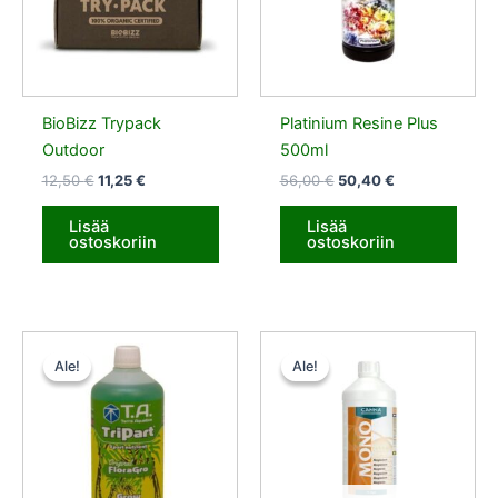
BioBizz Trypack
Platinium Resine Plus
Outdoor
500ml
12,50
€
11,25
€
56,00
€
50,40
€
Lisää
Lisää
ostoskoriin
ostoskoriin
Alkuperäinen
Nykyinen
Alkuperäinen
Nykyinen
hinta
hinta
hinta
hinta
Ale!
Ale!
Ale!
Ale!
oli:
on:
oli:
on:
12,50 €.
11,25 €.
14,50 €.
7,25 €.