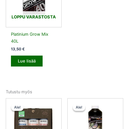
LOPPU VARASTOSTA
Platinium Grow Mix
40L
13,50
€
Lue lisää
Tutustu myös
Alkuperäinen
Nykyinen
Alkuperäinen
Nykyinen
hinta
hinta
hinta
hinta
Ale!
Ale!
Ale!
Ale!
oli:
on:
oli:
on:
12,50 €.
11,25 €.
56,00 €.
50,40 €.