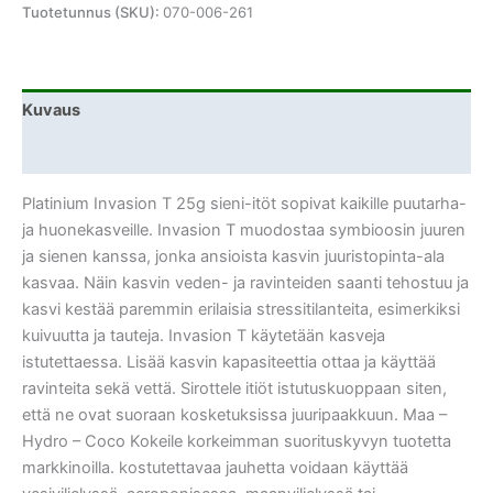
Tuotetunnus (SKU):
070-006-261
Kuvaus
Lisätiedot
Platinium Invasion T 25g sieni-itöt sopivat kaikille puutarha-
ja huonekasveille. Invasion T muodostaa symbioosin juuren
ja sienen kanssa, jonka ansioista kasvin juuristopinta-ala
kasvaa. Näin kasvin veden- ja ravinteiden saanti tehostuu ja
kasvi kestää paremmin erilaisia stressitilanteita, esimerkiksi
kuivuutta ja tauteja. Invasion T käytetään kasveja
istutettaessa. Lisää kasvin kapasiteettia ottaa ja käyttää
ravinteita sekä vettä. Sirottele itiöt istutuskuoppaan siten,
että ne ovat suoraan kosketuksissa juuripaakkuun. Maa –
Hydro – Coco Kokeile korkeimman suorituskyvyn tuotetta
markkinoilla. kostutettavaa jauhetta voidaan käyttää