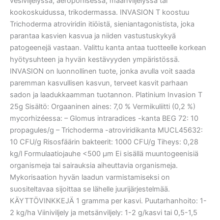
vesiviljelyssä, aeroponisessa, maanviljelyssä tai
kookoskuidussa, trikodermassa. INVASION T koostuu
Trichoderma atroviridin itiöistä, sieniantagonistista, joka
parantaa kasvien kasvua ja niiden vastustuskykyä
patogeenejä vastaan. Valittu kanta antaa tuotteelle korkean
hyötysuhteen ja hyvän kestävyyden ympäristössä.
INVASION on luonnollinen tuote, jonka avulla voit saada
paremman kasvullisen kasvun, terveet kasvit parhaan
sadon ja laadukkaamman tuotannon. Platinium Invasion T
25g Sisältö: Orgaaninen aines: 7,0 % Vermikuliitti (0,2 %)
mycorhizéessa: – Glomus intraradices -kanta BEG 72: 10
propagules/g – Trichoderma -atroviridikanta MUCL45632:
10 CFU/g Risosfäärin bakteerit: 1000 CFU/g Tiheys: 0,28
kg/l Formulaatiojauhe <500 µm Ei sisällä muuntogeenisiä
organismeja tai sairauksia aiheuttavia organismeja.
Mykorisaation hyvän laadun varmistamiseksi on
suositeltavaa sijoittaa se lähelle juurijärjestelmää.
KÄYTTÖVINKKEJÄ 1 gramma per kasvi. Puutarhanhoito: 1-
2 kg/ha Viiniviljely ja metsänviljely: 1-2 g/kasvi tai 0,5-1,5