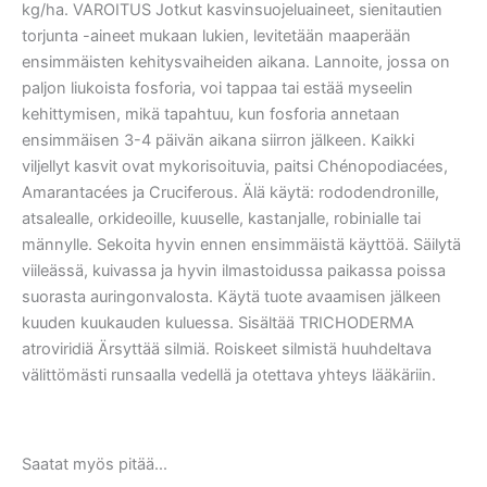
kg/ha. VAROITUS Jotkut kasvinsuojeluaineet, sienitautien
torjunta -aineet mukaan lukien, levitetään maaperään
ensimmäisten kehitysvaiheiden aikana. Lannoite, jossa on
paljon liukoista fosforia, voi tappaa tai estää myseelin
kehittymisen, mikä tapahtuu, kun fosforia annetaan
ensimmäisen 3-4 päivän aikana siirron jälkeen. Kaikki
viljellyt kasvit ovat mykorisoituvia, paitsi Chénopodiacées,
Amarantacées ja Cruciferous. Älä käytä: rododendronille,
atsalealle, orkideoille, kuuselle, kastanjalle, robinialle tai
männylle. Sekoita hyvin ennen ensimmäistä käyttöä. Säilytä
viileässä, kuivassa ja hyvin ilmastoidussa paikassa poissa
suorasta auringonvalosta. Käytä tuote avaamisen jälkeen
kuuden kuukauden kuluessa. Sisältää TRICHODERMA
atroviridiä Ärsyttää silmiä. Roiskeet silmistä huuhdeltava
välittömästi runsaalla vedellä ja otettava yhteys lääkäriin.
Saatat myös pitää...