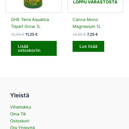
LOPPU VARASTOSTA
GHE Terra Aquatica
Canna Mono
Tripart Grow 1L
Magnesium 1L
12,50
€
11,25
€
14,50
€
7,25
€
Lisää
Lue lisää
ostoskoriin
Yleistä
Vihertukku
Oma Tili
Ostoskori
Ota Yhteyttä