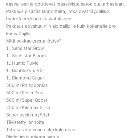
kasveilleen ja odottavat massiivista satoa puutarhastaan.
Pakkaus sisältää lannoitteita, jotka ovat täydellisiä
hydro/aero/coco kasvatukseen.
Pakkaus soveltuu niin aloittelijoille kuin kokeneille pro
kasvattajille.
Mitä pakkauksesta löytyy?
1L Sensistar Grow
1L Sensistar Bloom
1L Humic Fulvic
1L BubbleZym V2
1L Diamond Sugar
500 ml Rhizoponics
500 ml Resin Plus
500 ml Super Boost
250 ml Kilomax Silica
Super packin hyödyt:
Tiivistetty lannoite
Tehokas kasvuun sekä kukintaan
Platinium Nutrients laatua