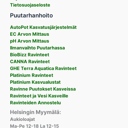
Tietosuojaseloste
Puutarhanhoito
AutoPot Kasvatusjärjestelmät
EC Arvon Mittaus
pH Arvon Mittaus
Ilmanvaihto Puutarhassa
BioBizz Ravinteet
CANNA Ravinteet
GHE Terra Aquatica Ravinteet
Platinium Ravinteet
Platinium Kasvualustat
Ravinne Puutokset Kasveissa
Ravinteet ja Vesi Kasveille
Ravinteiden Annostelu
Helsingin Myymälä:
Aukioloajat
Ma-Pe 12-18 La 12-15