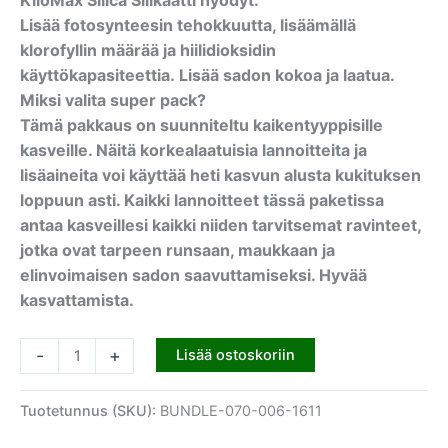
Lisää fotosynteesin tehokkuutta, lisäämällä
klorofyllin määrää ja hiilidioksidin
käyttökapasiteettia. Lisää sadon kokoa ja laatua.
Miksi valita super pack?
Tämä pakkaus on suunniteltu kaikentyyppisille
kasveille. Näitä korkealaatuisia lannoitteita ja
lisäaineita voi käyttää heti kasvun alusta kukituksen
loppuun asti. Kaikki lannoitteet tässä paketissa
antaa kasveillesi kaikki niiden tarvitsemat ravinteet,
jotka ovat tarpeen runsaan, maukkaan ja
elinvoimaisen sadon saavuttamiseksi. Hyvää
kasvattamista.
-
+
Lisää ostoskoriin
Tuotetunnus (SKU):
BUNDLE-070-006-1611