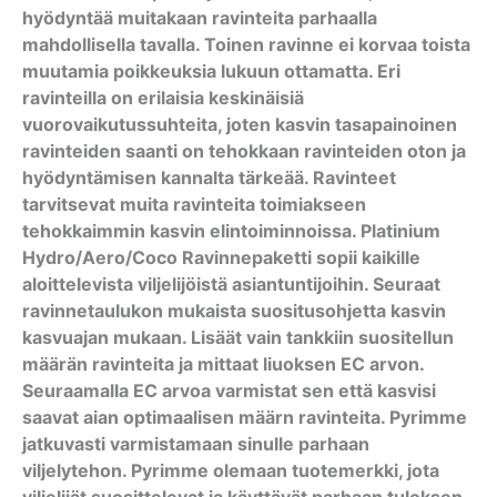
hyödyntää muitakaan ravinteita parhaalla
mahdollisella tavalla. Toinen ravinne ei korvaa toista
muutamia poikkeuksia lukuun ottamatta. Eri
ravinteilla on erilaisia keskinäisiä
vuorovaikutussuhteita, joten kasvin tasapainoinen
ravinteiden saanti on tehokkaan ravinteiden oton ja
hyödyntämisen kannalta tärkeää. Ravinteet
tarvitsevat muita ravinteita toimiakseen
tehokkaimmin kasvin elintoiminnoissa. Platinium
Hydro/Aero/Coco Ravinnepaketti sopii kaikille
aloittelevista viljelijöistä asiantuntijoihin. Seuraat
ravinnetaulukon mukaista suositusohjetta kasvin
kasvuajan mukaan. Lisäät vain tankkiin suositellun
määrän ravinteita ja mittaat liuoksen EC arvon.
Seuraamalla EC arvoa varmistat sen että kasvisi
saavat aian optimaalisen määrn ravinteita. Pyrimme
jatkuvasti varmistamaan sinulle parhaan
viljelytehon. Pyrimme olemaan tuotemerkki, jota
viljelijät suosittelevat ja käyttävät parhaan tuloksen