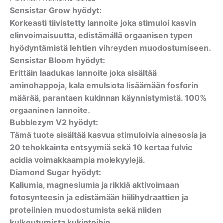
Sensistar Grow hyödyt:
Korkeasti tiivistetty lannoite joka stimuloi kasvin
elinvoimaisuutta, edistämällä orgaanisen typen
hyödyntämistä lehtien vihreyden muodostumiseen.
Sensistar Bloom hyödyt:
Erittäin laadukas lannoite joka sisältää
aminohappoja, kala emulsiota lisäämään fosforin
määrää, parantaen kukinnan käynnistymistä. 100%
orgaaninen lannoite.
Bubblezym V2 hyödyt:
Tämä tuote sisältää kasvua stimuloivia ainesosia ja
20 tehokkainta entsyymiä sekä 10 kertaa fulvic
acidia voimakkaampia molekyylejä.
Diamond Sugar hyödyt:
Kaliumia, magnesiumia ja rikkiä aktivoimaan
fotosynteesin ja edistämään hiilihydraattien ja
proteiinien muodostumista sekä niiden
kulkeutumista kukintoihin.