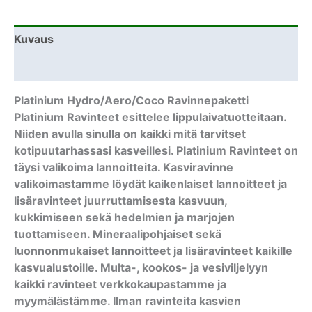
Kuvaus
Lisätiedot
Platinium Hydro/Aero/Coco Ravinnepaketti
Platinium Ravinteet esittelee lippulaivatuotteitaan.
Niiden avulla sinulla on kaikki mitä tarvitset
kotipuutarhassasi kasveillesi. Platinium Ravinteet on
täysi valikoima lannoitteita. Kasviravinne
valikoimastamme löydät kaikenlaiset lannoitteet ja
lisäravinteet juurruttamisesta kasvuun,
kukkimiseen sekä hedelmien ja marjojen
tuottamiseen. Mineraalipohjaiset sekä
luonnonmukaiset lannoitteet ja lisäravinteet kaikille
kasvualustoille. Multa-, kookos- ja vesiviljelyyn
kaikki ravinteet verkkokaupastamme ja
myymälästämme. Ilman ravinteita kasvien