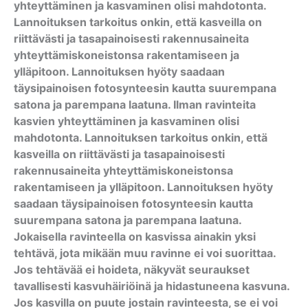
yhteyttäminen ja kasvaminen olisi mahdotonta.
Lannoituksen tarkoitus onkin, että kasveilla on
riittävästi ja tasapainoisesti rakennusaineita
yhteyttämiskoneistonsa rakentamiseen ja
ylläpitoon. Lannoituksen hyöty saadaan
täysipainoisen fotosynteesin kautta suurempana
satona ja parempana laatuna. Ilman ravinteita
kasvien yhteyttäminen ja kasvaminen olisi
mahdotonta. Lannoituksen tarkoitus onkin, että
kasveilla on riittävästi ja tasapainoisesti
rakennusaineita yhteyttämiskoneistonsa
rakentamiseen ja ylläpitoon. Lannoituksen hyöty
saadaan täysipainoisen fotosynteesin kautta
suurempana satona ja parempana laatuna.
Jokaisella ravinteella on kasvissa ainakin yksi
tehtävä, jota mikään muu ravinne ei voi suorittaa.
Jos tehtävää ei hoideta, näkyvät seuraukset
tavallisesti kasvuhäiriöinä ja hidastuneena kasvuna.
Jos kasvilla on puute jostain ravinteesta, se ei voi