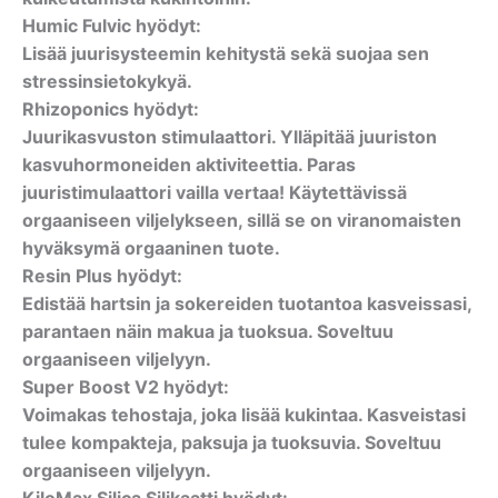
Humic Fulvic hyödyt:
Lisää juurisysteemin kehitystä sekä suojaa sen
stressinsietokykyä.
Rhizoponics hyödyt:
Juurikasvuston stimulaattori. Ylläpitää juuriston
kasvuhormoneiden aktiviteettia. Paras
juuristimulaattori vailla vertaa! Käytettävissä
orgaaniseen viljelykseen, sillä se on viranomaisten
hyväksymä orgaaninen tuote.
Resin Plus hyödyt:
Edistää hartsin ja sokereiden tuotantoa kasveissasi,
parantaen näin makua ja tuoksua. Soveltuu
orgaaniseen viljelyyn.
Super Boost V2 hyödyt:
Voimakas tehostaja, joka lisää kukintaa. Kasveistasi
tulee kompakteja, paksuja ja tuoksuvia. Soveltuu
orgaaniseen viljelyyn.
KiloMax Silica Silikaatti hyödyt: