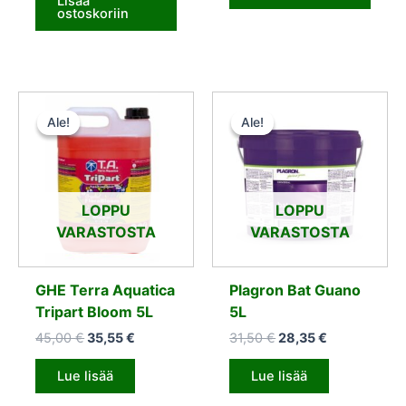
Lisää
ostoskoriin
Alkuperäinen
Nykyinen
Alkuperäinen
Nykyinen
hinta
hinta
hinta
hinta
Ale!
Ale!
Ale!
Ale!
oli:
on:
oli:
on:
45,00 €.
35,55 €.
31,50 €.
28,35 €.
LOPPU
LOPPU
VARASTOSTA
VARASTOSTA
GHE Terra Aquatica
Plagron Bat Guano
Tripart Bloom 5L
5L
45,00
€
35,55
€
31,50
€
28,35
€
Lue lisää
Lue lisää