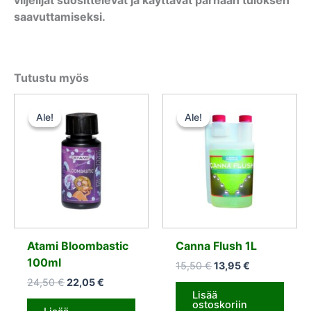
saavuttamiseksi.
Tutustu myös
Alkuperäinen
Nykyinen
Alkuperäinen
Nykyinen
hinta
hinta
hinta
hinta
Ale!
Ale!
Ale!
Ale!
oli:
on:
oli:
on:
24,50 €.
22,05 €.
15,50 €.
13,95 €.
Atami Bloombastic
Canna Flush 1L
100ml
15,50
€
13,95
€
24,50
€
22,05
€
Lisää
ostoskoriin