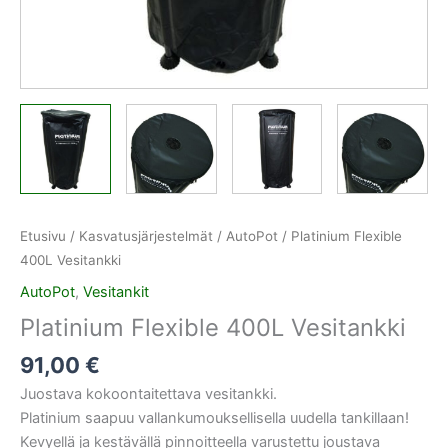
Etusivu
/
Kasvatusjärjestelmät
/
AutoPot
/ Platinium Flexible
400L Vesitankki
AutoPot
,
Vesitankit
Platinium Flexible 400L Vesitankki
91,00
€
Juostava kokoontaitettava vesitankki.
Platinium saapuu vallankumouksellisella uudella tankillaan!
Kevyellä ja kestävällä pinnoitteella varustettu joustava