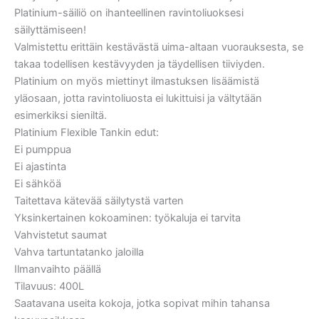
Platinium-säiliö on ihanteellinen ravintoliuoksesi
säilyttämiseen!
Valmistettu erittäin kestävästä uima-altaan vuorauksesta, se
takaa todellisen kestävyyden ja täydellisen tiiviyden.
Platinium on myös miettinyt ilmastuksen lisäämistä
yläosaan, jotta ravintoliuosta ei lukittuisi ja vältytään
esimerkiksi sieniltä.
Platinium Flexible Tankin edut:
Ei pumppua
Ei ajastinta
Ei sähköä
Taitettava kätevää säilytystä varten
Yksinkertainen kokoaminen: työkaluja ei tarvita
Vahvistetut saumat
Vahva tartuntatanko jaloilla
Ilmanvaihto päällä
Tilavuus: 400L
Saatavana useita kokoja, jotka sopivat mihin tahansa