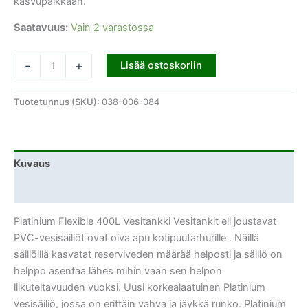
kasvupaikkaan.
Saatavuus:
Vain 2 varastossa
-
+
Lisää ostoskoriin
Tuotetunnus (SKU):
038-006-084
Kuvaus
Lisätiedot
Platinium Flexible 400L Vesitankki Vesitankit eli joustavat
PVC-vesisäiliöt ovat oiva apu kotipuutarhurille . Näillä
säiliöillä kasvatat reserviveden määrää helposti ja säiliö on
helppo asentaa lähes mihin vaan sen helpon
liikuteltavuuden vuoksi. Uusi korkealaatuinen Platinium
vesisäiliö, jossa on erittäin vahva ja jäykkä runko. Platinium