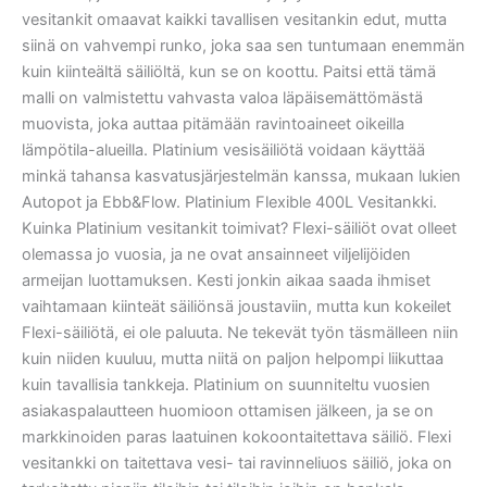
vesitankit omaavat kaikki tavallisen vesitankin edut, mutta
siinä on vahvempi runko, joka saa sen tuntumaan enemmän
kuin kiinteältä säiliöltä, kun se on koottu. Paitsi että tämä
malli on valmistettu vahvasta valoa läpäisemättömästä
muovista, joka auttaa pitämään ravintoaineet oikeilla
lämpötila-alueilla. Platinium vesisäiliötä voidaan käyttää
minkä tahansa kasvatusjärjestelmän kanssa, mukaan lukien
Autopot ja Ebb&Flow. Platinium Flexible 400L Vesitankki.
Kuinka Platinium vesitankit toimivat? Flexi-säiliöt ovat olleet
olemassa jo vuosia, ja ne ovat ansainneet viljelijöiden
armeijan luottamuksen. Kesti jonkin aikaa saada ihmiset
vaihtamaan kiinteät säiliönsä joustaviin, mutta kun kokeilet
Flexi-säiliötä, ei ole paluuta. Ne tekevät työn täsmälleen niin
kuin niiden kuuluu, mutta niitä on paljon helpompi liikuttaa
kuin tavallisia tankkeja. Platinium on suunniteltu vuosien
asiakaspalautteen huomioon ottamisen jälkeen, ja se on
markkinoiden paras laatuinen kokoontaitettava säiliö. Flexi
vesitankki on taitettava vesi- tai ravinneliuos säiliö, joka on