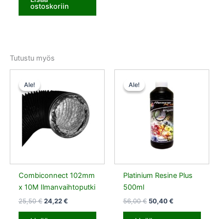
ostoskoriin
Tutustu myös
Alkuperäinen
Nykyinen
Alkuperäinen
Nykyinen
hinta
hinta
hinta
hinta
Ale!
Ale!
Ale!
Ale!
oli:
on:
oli:
on:
25,50 €.
24,22 €.
56,00 €.
50,40 €.
Combiconnect 102mm
Platinium Resine Plus
x 10M Ilmanvaihtoputki
500ml
25,50
€
24,22
€
56,00
€
50,40
€