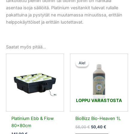
tarkoitettu pieniin tiloihin tai tiloihin joihin on hankala
asentaa isoja säiliöitä. Platinium vesitankit tulevat rullalle
pakattuina ja pystytät ne muutamassa minuutissa, erittäin
helppokäyttöiset ja erittäin luotettavat.
Saatat myös pitää...
Alkuperäinen
Nykyinen
hinta
hinta
Ale!
Ale!
oli:
on:
56,00 €.
50,40 €.
LOPPU VARASTOSTA
Platinium Ebb & Flow
BioBizz Bio-Heaven 1L
80x80cm
56,00
€
50,40
€
141,00
€