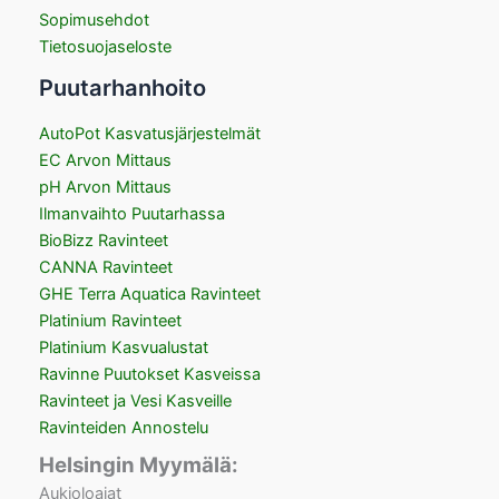
Sopimusehdot
Tietosuojaseloste
Puutarhanhoito
AutoPot Kasvatusjärjestelmät
EC Arvon Mittaus
pH Arvon Mittaus
Ilmanvaihto Puutarhassa
BioBizz Ravinteet
CANNA Ravinteet
GHE Terra Aquatica Ravinteet
Platinium Ravinteet
Platinium Kasvualustat
Ravinne Puutokset Kasveissa
Ravinteet ja Vesi Kasveille
Ravinteiden Annostelu
Helsingin Myymälä:
Aukioloajat