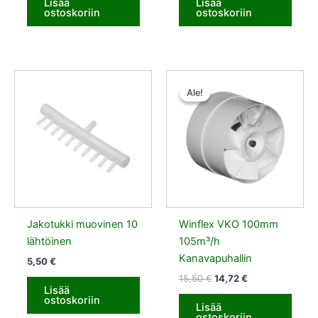
Lisää
Lisää
ostoskoriin
ostoskoriin
Alkuperäinen
Nykyinen
hinta
hinta
Ale!
Ale!
oli:
on:
15,50 €.
14,72 €.
Jakotukki muovinen 10
Winflex VKO 100mm
lähtöinen
105m³/h
Kanavapuhallin
5,50
€
15,50
€
14,72
€
Lisää
ostoskoriin
Lisää
ostoskoriin