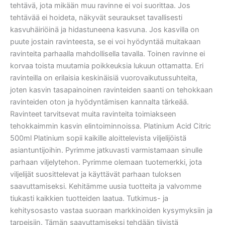
tehtävä, jota mikään muu ravinne ei voi suorittaa. Jos
tehtävää ei hoideta, näkyvät seuraukset tavallisesti
kasvuhäiriöinä ja hidastuneena kasvuna. Jos kasvilla on
puute jostain ravinteesta, se ei voi hyödyntää muitakaan
ravinteita parhaalla mahdollisella tavalla. Toinen ravinne ei
korvaa toista muutamia poikkeuksia lukuun ottamatta. Eri
ravinteilla on erilaisia keskinäisiä vuorovaikutussuhteita,
joten kasvin tasapainoinen ravinteiden saanti on tehokkaan
ravinteiden oton ja hyödyntämisen kannalta tärkeää.
Ravinteet tarvitsevat muita ravinteita toimiakseen
tehokkaimmin kasvin elintoiminnoissa. Platinium Acid Citric
500ml Platinium sopii kaikille aloittelevista viljelijöistä
asiantuntijoihin. Pyrimme jatkuvasti varmistamaan sinulle
parhaan viljelytehon. Pyrimme olemaan tuotemerkki, jota
viljelijät suosittelevat ja käyttävät parhaan tuloksen
saavuttamiseksi. Kehitämme uusia tuotteita ja valvomme
tiukasti kaikkien tuotteiden laatua. Tutkimus- ja
kehitysosasto vastaa suoraan markkinoiden kysymyksiin ja
tarpeisiin. Tämän saavuttamiseksi tehdään tiivistä