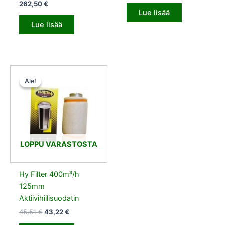
262,50
€
Lue lisää
Lue lisää
Alkuperäinen
Nykyinen
hinta
hinta
Ale!
Ale!
oli:
on:
45,51 €.
43,22 €.
LOPPU VARASTOSTA
Hy Filter 400m³/h
125mm
Aktiivihiilisuodatin
45,51
€
43,22
€