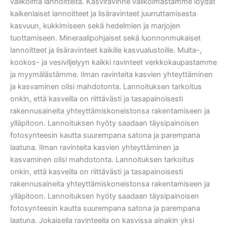
valikoima lannoitteita. Kasviravinne valikoimastamme löydät
kaikenlaiset lannoitteet ja lisäravinteet juurruttamisesta
kasvuun, kukkimiseen sekä hedelmien ja marjojen
tuottamiseen. Mineraalipohjaiset sekä luonnonmukaiset
lannoitteet ja lisäravinteet kaikille kasvualustoille. Multa-,
kookos- ja vesiviljelyyn kaikki ravinteet verkkokaupastamme
ja myymälästämme. Ilman ravinteita kasvien yhteyttäminen
ja kasvaminen olisi mahdotonta. Lannoituksen tarkoitus
onkin, että kasveilla on riittävästi ja tasapainoisesti
rakennusaineita yhteyttämiskoneistonsa rakentamiseen ja
ylläpitoon. Lannoituksen hyöty saadaan täysipainoisen
fotosynteesin kautta suurempana satona ja parempana
laatuna. Ilman ravinteita kasvien yhteyttäminen ja
kasvaminen olisi mahdotonta. Lannoituksen tarkoitus
onkin, että kasveilla on riittävästi ja tasapainoisesti
rakennusaineita yhteyttämiskoneistonsa rakentamiseen ja
ylläpitoon. Lannoituksen hyöty saadaan täysipainoisen
fotosynteesin kautta suurempana satona ja parempana
laatuna. Jokaisella ravinteella on kasvissa ainakin yksi