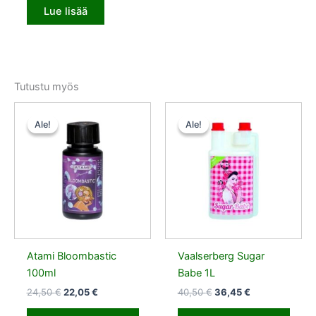
Lue lisää
Tutustu myös
Alkuperäinen
Nykyinen
Alkuperäinen
Nykyinen
hinta
hinta
hinta
hinta
Ale!
Ale!
Ale!
Ale!
oli:
on:
oli:
on:
24,50 €.
22,05 €.
40,50 €.
36,45 €.
Atami Bloombastic
Vaalserberg Sugar
100ml
Babe 1L
24,50
€
22,05
€
40,50
€
36,45
€