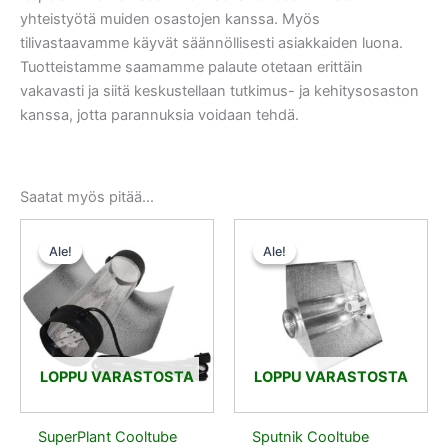
yhteistyötä muiden osastojen kanssa. Myös
tilivastaavamme käyvät säännöllisesti asiakkaiden luona.
Tuotteistamme saamamme palaute otetaan erittäin
vakavasti ja siitä keskustellaan tutkimus- ja kehitysosaston
kanssa, jotta parannuksia voidaan tehdä.
Saatat myös pitää...
Alkuperäinen
Nykyinen
Alkuperäinen
Nykyinen
hinta
hinta
hinta
hinta
Ale!
Ale!
Ale!
Ale!
oli:
on:
oli:
on:
75,90 €.
56,93 €.
79,90 €.
59,93 €.
LOPPU VARASTOSTA
LOPPU VARASTOSTA
SuperPlant Cooltube
Sputnik Cooltube