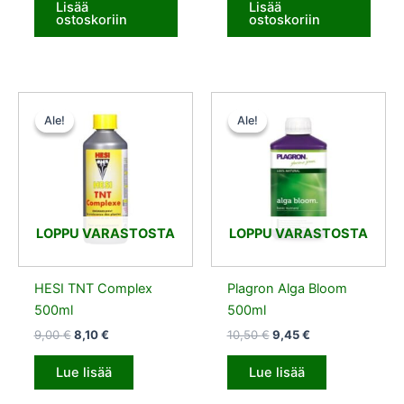
Lisää
Lisää
ostoskoriin
ostoskoriin
Alkuperäinen
Nykyinen
Alkuperäinen
Nykyinen
hinta
hinta
hinta
hinta
Ale!
Ale!
Ale!
Ale!
oli:
on:
oli:
on:
9,00 €.
8,10 €.
10,50 €.
9,45 €.
LOPPU VARASTOSTA
LOPPU VARASTOSTA
HESI TNT Complex
Plagron Alga Bloom
500ml
500ml
9,00
€
8,10
€
10,50
€
9,45
€
Lue lisää
Lue lisää