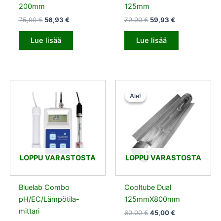
200mm
125mm
75,90
€
56,93
€
79,90
€
59,93
€
Lue lisää
Lue lisää
Alkuperäinen
Nykyinen
hinta
hinta
Ale!
Ale!
oli:
on:
60,00 €.
45,00 €.
LOPPU VARASTOSTA
LOPPU VARASTOSTA
Bluelab Combo
Cooltube Dual
pH/EC/Lämpötila-
125mmX800mm
mittari
60,00
€
45,00
€