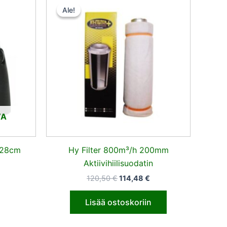
nta
hinta
hinta
Ale!
Ale!
:
oli:
on:
,02 €.
120,50 €.
114,48 €.
TA
 28cm
Hy Filter 800m³/h 200mm
Aktiivihiilisuodatin
120,50
€
114,48
€
Lisää ostoskoriin