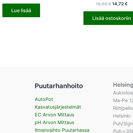
15,50
€
14,72
€
Lue lisää
Lisää ostoskoriin
Helsin
Puutarhanhoito
Aukioloa
AutoPot
Ma-Pe 12
Kasvatusjärjestelmät
Riihipel
EC Arvon Mittaus
Helsinki
pH Arvon Mittaus
Puh/Sig
Ilmanvaihto Puutarhassa
Puh:+35