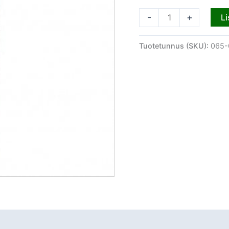
-
+
Li
Tuotetunnus (SKU):
065-