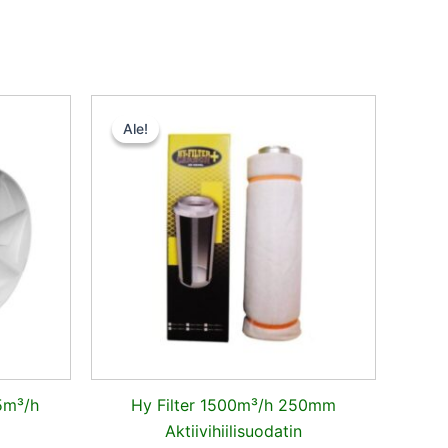
inen
kyinen
Alkuperäinen
Nykyinen
nta
hinta
hinta
Ale!
Ale!
:
oli:
on:
,72 €.
135,00 €.
128,25 €.
5m³/h
Hy Filter 1500m³/h 250mm
Aktiivihiilisuodatin