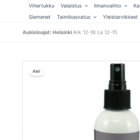
Siirry
Vihertukku
Valaistus
Ilmanvaihto
Ka
sisältöön
Siemenet
Taimikasvatus
Yleistarvikkeet
Aukioloajat: Helsinki
Ark 12-18 La 12-15
Ale!