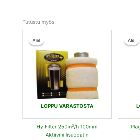
Tutustu myös
Alkuperäinen
Nykyinen
hinta
hinta
Ale!
Ale!
Ale!
Ale!
oli:
on:
35,50 €.
33,72 €.
LOPPU VARASTOSTA
L
Hy Filter 250m³/h 100mm
Pla
Aktiivihiilisuodatin