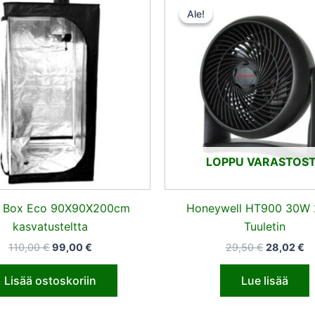
hinta
hinta
hinta
hi
Ale!
Ale!
oli:
on:
oli:
on
110,00 €.
99,00 €.
29,50 €.
28
LOPPU VARASTOS
k Box Eco 90X90X200cm
Honeywell HT900 30W
kasvatusteltta
Tuuletin
110,00
€
99,00
€
29,50
€
28,02
€
Lisää ostoskoriin
Lue lisää