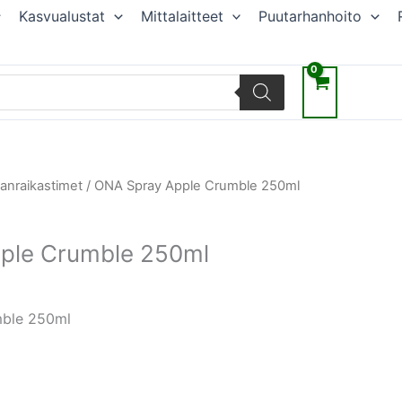
Kasvualustat
Mittalaitteet
Puutarhanhoito
räinen
Nykyinen
manraikastimet
/ ONA Spray Apple Crumble 250ml
hinta
on:
ple Crumble 250ml
.
9,98 €.
ble 250ml