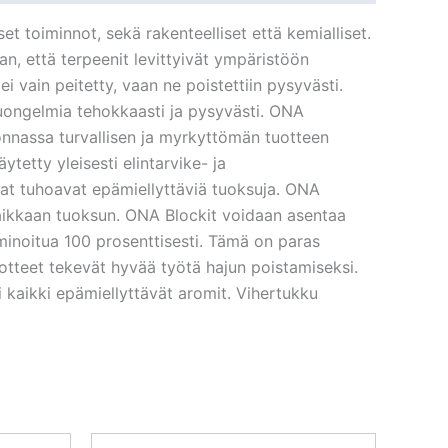
t toiminnot, sekä rakenteelliset että kemialliset.
an, että terpeenit levittyivät ympäristöön
i vain peitetty, vaan ne poistettiin pysyvästi.
ajuongelmia tehokkaasti ja pysyvästi. ONA
vonnassa turvallisen ja myrkyttömän tuotteen
tetty yleisesti elintarvike- ja
jat tuhoavat epämiellyttäviä tuoksuja. ONA
le raikkaan tuoksun. ONA Blockit voidaan asentaa
iminoitua 100 prosenttisesti. Tämä on paras
otteet tekevät hyvää työtä hajun poistamiseksi.
kaikki epämiellyttävät aromit. Vihertukku
nen
kyinen
Alkuperäinen
Nykyinen