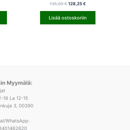
135,00
€
128,25
€
Lisää ostoskoriin
gin Myymälä:
jat
-18 La 12-15
lonkuja 3, 00390
nal/WhatsApp:
8401462620