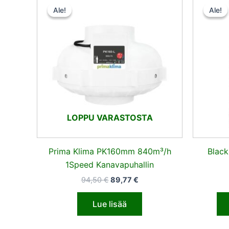
hinta
hinta
Ale!
Ale!
Ale!
Ale!
oli:
on:
94,50 €.
89,77 €.
LOPPU VARASTOSTA
Prima Klima PK160mm 840m³/h
Blac
1Speed Kanavapuhallin
94,50
€
89,77
€
Lue lisää