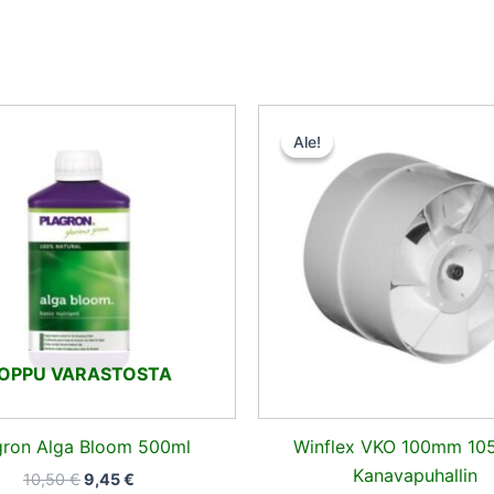
Alkuperäinen
Nykyinen
Alkuperä
Ny
hinta
hinta
hinta
hi
Ale!
Ale!
oli:
on:
oli:
on
10,50 €.
9,45 €.
15,50 €.
14
OPPU VARASTOSTA
gron Alga Bloom 500ml
Winflex VKO 100mm 10
Kanavapuhallin
10,50
€
9,45
€