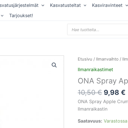
svatusjärjestelmät
Kasvatusteltat
Kasviravinteet
Tarjoukset!
Products
search
Alkupe
ONA
Etusivu
/
Ilmanvaihto
/
Il
hinta
Spray
Ilmanraikastimet
oli:
Apple
ONA Spray Ap
10,50 €
Crumble
250ml
10,50
€
9,98
€
määrä
ONA Spray Apple Crum
Ilmanraikastin
Saatavuus:
Varastossa