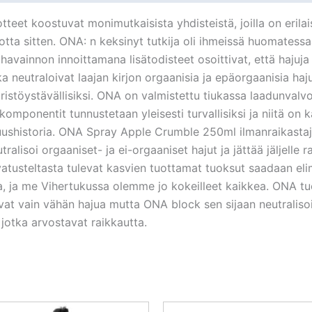
t koostuvat monimutkaisista yhdisteistä, joilla on erilaise
uotta sitten. ONA: n keksinyt tutkija oli ihmeissä huomatessa
avainnon innoittamana lisätodisteet osoittivat, että hajuja e
tka neutraloivat laajan kirjon orgaanisia ja epäorgaanisia h
päristöystävällisiksi. ONA on valmistettu tiukassa laadunval
ponentit tunnustetaan yleisesti turvallisiksi ja niitä on käy
lisuushistoria. ONA Spray Apple Crumble 250ml ilmanraikasta
tralisoi orgaaniset- ja ei-orgaaniset hajut ja jättää jäljel
svatusteltasta tulevat kasvien tuottamat tuoksut saadaan el
aa, ja me Vihertukussa olemme jo kokeilleet kaikkea. ONA tu
vain vähän hajua mutta ONA block sen sijaan neutralisoi 
e jotka arvostavat raikkautta.
Alkuperäinen
Nykyinen
Alkuperäi
Ny