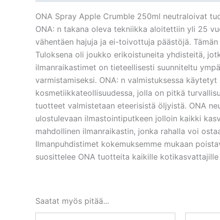
ONA Spray Apple Crumble 250ml neutraloivat tuottee
ONA: n takana oleva tekniikka aloitettiin yli 25 v
vähentäen hajuja ja ei-toivottuja päästöjä. Tämän h
Tuloksena oli joukko erikoistuneita yhdisteitä, jo
ilmanraikastimet on tieteellisesti suunniteltu ym
varmistamiseksi. ONA: n valmistuksessa käytetyt kom
kosmetiikkateollisuudessa, jolla on pitkä turval
tuotteet valmistetaan eteerisistä öljyistä. ONA neu
ulostulevaan ilmastointiputkeen jolloin kaikki ka
mahdollinen ilmanraikastin, jonka rahalla voi ost
Ilmanpuhdistimet kokemuksemme mukaan poistavat 
suosittelee ONA tuotteita kaikille kotikasvattajill
Saatat myös pitää...
Alkuperäinen
Nykyinen