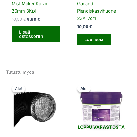
Mist Maker Kalvo
Garland
20mm 3Kpl
Pienoiskasvihuone
23x17cm
10,50
€
9,98
€
10,00
€
Lisää
ostoskoriin
Lue lisää
Tutustu myös
Alkuperäinen
Nykyinen
Alkuperäinen
Nykyinen
hinta
hinta
hinta
hinta
Ale!
Ale!
Ale!
Ale!
oli:
on:
oli:
on:
25,50 €.
24,22 €.
31,50 €.
28,35 €.
LOPPU VARASTOSTA