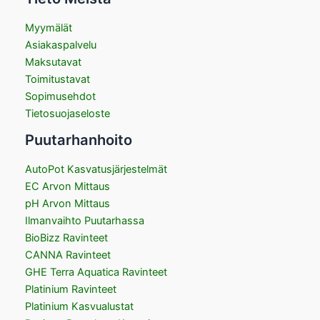
Myymälät
Asiakaspalvelu
Maksutavat
Toimitustavat
Sopimusehdot
Tietosuojaseloste
Puutarhanhoito
AutoPot Kasvatusjärjestelmät
EC Arvon Mittaus
pH Arvon Mittaus
Ilmanvaihto Puutarhassa
BioBizz Ravinteet
CANNA Ravinteet
GHE Terra Aquatica Ravinteet
Platinium Ravinteet
Platinium Kasvualustat