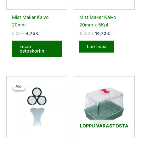
Mist Maker Kalvo
Mist Maker Kalvo
20mm
20mm x 5Kpl
5,00
€
4,75
€
15,50
€
14,72
€
Lisää
Lue lisää
ostoskoriin
Alkuperäinen
Nykyinen
hinta
hinta
Ale!
Ale!
oli:
on:
10,50 €.
9,98 €.
LOPPU VARASTOSTA