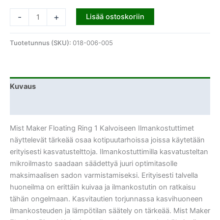
-
+
Lisää ostoskoriin
Tuotetunnus (SKU):
018-006-005
Kuvaus
Lisätiedot
Mist Maker Floating Ring 1 Kalvoiseen Ilmankostuttimet
näyttelevät tärkeää osaa kotipuutarhoissa joissa käytetään
erityisesti kasvatustelttoja. Ilmankostuttimilla kasvatusteltan
mikroilmasto saadaan säädettyä juuri optimitasolle
maksimaalisen sadon varmistamiseksi. Erityisesti talvella
huoneilma on erittäin kuivaa ja ilmankostutin on ratkaisu
tähän ongelmaan. Kasvitautien torjunnassa kasvihuoneen
ilmankosteuden ja lämpötilan säätely on tärkeää. Mist Maker