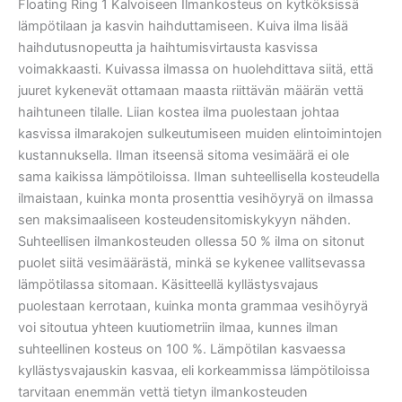
Floating Ring 1 Kalvoiseen Ilmankosteus on kytköksissä
lämpötilaan ja kasvin haihduttamiseen. Kuiva ilma lisää
haihdutusnopeutta ja haihtumisvirtausta kasvissa
voimakkaasti. Kuivassa ilmassa on huolehdittava siitä, että
juuret kykenevät ottamaan maasta riittävän määrän vettä
haihtuneen tilalle. Liian kostea ilma puolestaan johtaa
kasvissa ilmarakojen sulkeutumiseen muiden elintoimintojen
kustannuksella. Ilman itseensä sitoma vesimäärä ei ole
sama kaikissa lämpötiloissa. Ilman suhteellisella kosteudella
ilmaistaan, kuinka monta prosenttia vesihöyryä on ilmassa
sen maksimaaliseen kosteudensitomiskykyyn nähden.
Suhteellisen ilmankosteuden ollessa 50 % ilma on sitonut
puolet siitä vesimäärästä, minkä se kykenee vallitsevassa
lämpötilassa sitomaan. Käsitteellä kyllästysvajaus
puolestaan kerrotaan, kuinka monta grammaa vesihöyryä
voi sitoutua yhteen kuutiometriin ilmaa, kunnes ilman
suhteellinen kosteus on 100 %. Lämpötilan kasvaessa
kyllästysvajauskin kasvaa, eli korkeammissa lämpötiloissa
tarvitaan enemmän vettä tietyn ilmankosteuden