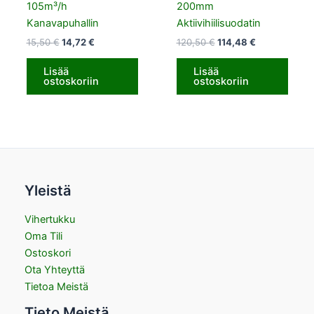
105m³/h
200mm
Kanavapuhallin
Aktiivihiilisuodatin
15,50
€
14,72
€
120,50
€
114,48
€
Lisää
Lisää
ostoskoriin
ostoskoriin
Yleistä
Vihertukku
Oma Tili
Ostoskori
Ota Yhteyttä
Tietoa Meistä
Tieto Meistä