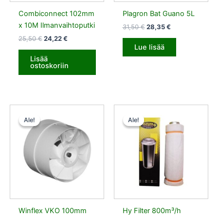
Combiconnect 102mm
Plagron Bat Guano 5L
x 10M Ilmanvaihtoputki
31,50
€
28,35
€
25,50
€
24,22
€
Lue lisää
Lisää
ostoskoriin
Alkuperäinen
Nykyinen
Alkuperäinen
Nykyinen
hinta
hinta
hinta
hinta
Ale!
Ale!
Ale!
Ale!
oli:
on:
oli:
on:
15,50 €.
14,72 €.
120,50 €.
114,48 €.
Winflex VKO 100mm
Hy Filter 800m³/h