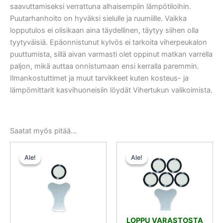
saavuttamiseksi verrattuna alhaisempiin lämpötiloihin.
Puutarhanhoito on hyväksi sielulle ja ruumiille. Vaikka
lopputulos ei olisikaan aina täydellinen, täytyy siihen olla
tyytyväisiä. Epäonnistunut kylvös ei tarkoita viherpeukalon
puuttumista, sillä aivan varmasti olet oppinut matkan varrella
paljon, mikä auttaa onnistumaan ensi kerralla paremmin.
Ilmankostuttimet ja muut tarvikkeet kuten kosteus- ja
lämpömittarit kasvihuoneisiin löydät Vihertukun valikoimista.
Saatat myös pitää...
Alkuperäinen
Nykyinen
Alkuperäinen
Nykyinen
hinta
hinta
hinta
hinta
Ale!
Ale!
Ale!
Ale!
oli:
on:
oli:
on:
5,00 €.
4,75 €.
15,50 €.
14,72 €.
LOPPU VARASTOSTA