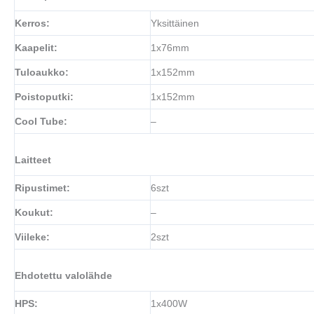
Kerros
:
Yksittäinen
Kaapelit
:
1x76mm
Tuloaukko
:
1x152mm
Poistoputki
:
1x152mm
Cool Tube
:
–
Laitteet
Ripustimet
:
6szt
Koukut
:
–
Viileke
:
2szt
Ehdotettu valolähde
HPS
:
1x400W