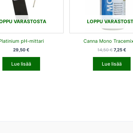
OPPU VARASTOSTA
LOPPU VARASTOS
Platinium pH-mittari
Canna Mono Tracemix
29,50
€
14,50
€
7,25
€
Lue lisää
Lue lisää