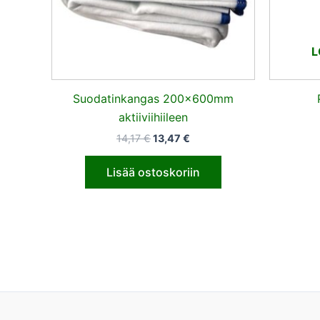
L
Suodatinkangas 200x600mm
aktiiviihiileen
14,17
€
13,47
€
Lisää ostoskoriin