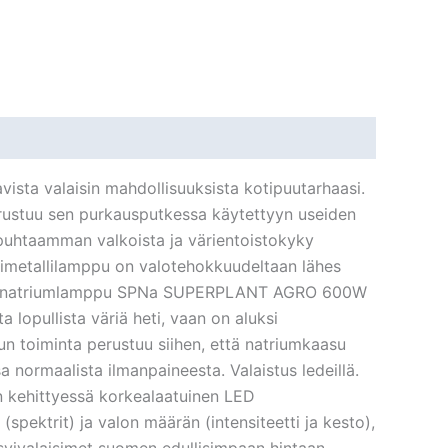
vista valaisin mahdollisuuksista kotipuutarhaasi.
erustuu sen purkausputkessa käytettyyn useiden
puhtaamman valkoista ja värientoistokyky
nimetallilamppu on valotehokkuudeltaan lähes
urpainenatriumlamppu SPNa SUPERPLANT AGRO 600W
opullista väriä heti, vaan on aluksi
n toiminta perustuu siihen, että natriumkaasu
normaalista ilmanpaineesta. Valaistus ledeillä.
yn kehittyessä korkealaatuinen LED
pektrit) ja valon määrän (intensiteetti ja kesto),
svivalaisimet suomen edullisimpaan hintaan