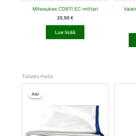
Milwaukee CD611 EC-mittari
Valai
25,50
€
Lue lisää
Tutustu myös
Alkuperäinen
Nykyinen
hinta
hinta
Ale!
Ale!
oli:
on:
14,17 €.
13,47 €.