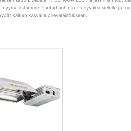
ymälästämme. Puutarhanhoito on hyväksi sielulle ja ruumii
ä löydät kaiken kasvaihuonevalaistukseen.
Alkuperäinen
Nykyinen
hinta
hinta
oli:
on:
546,53 €.
409,90 €.