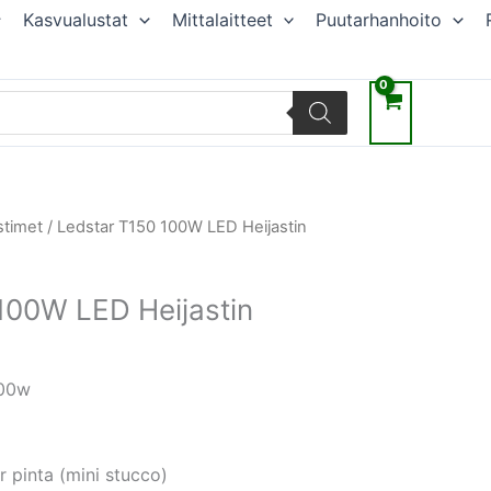
Kasvualustat
Mittalaitteet
Puutarhanhoito
räinen
ykyinen
stimet
/ Ledstar T150 100W LED Heijastin
inta
n:
100W LED Heijastin
.
,87 €.
100w
r pinta (mini stucco)