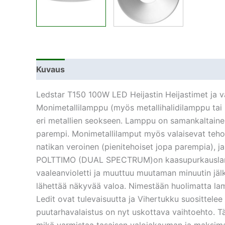
Kuvaus
Lisätiedot
Ledstar T150 100W LED Heijastin Heijastimet ja va
Monimetallilamppu (myös metallihalidilamppu tai
eri metallien seokseen. Lamppu on samankaltain
parempi. Monimetallilamput myös valaisevat teho
natikan veroinen (pienitehoiset jopa parempia),
POLTTIMO (DUAL SPECTRUM)on kaasupurkauslamppu, 
vaaleanvioletti ja muuttuu muutaman minuutin jäl
lähettää näkyvää valoa. Nimestään huolimatta lam
Ledit ovat tulevaisuutta ja Vihertukku suosittele
puutarhavalaistus on nyt uskottava vaihtoehto. Tä
mikä varmistaa tasaisen valojakauman ja maksima