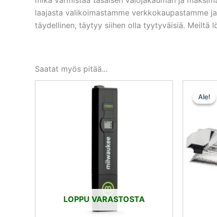
laajasta valikoimastamme verkkokaupastamme ja my
täydellinen, täytyy siihen olla tyytyväisiä. Meilt
Saatat myös pitää...
Ale!
Ale!
LOPPU VARASTOSTA