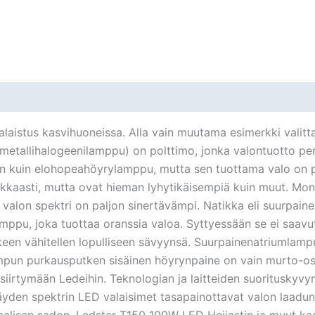
laistus kasvihuoneissa. Alla vain muutama esimerkki valitta
 metallihalogeenilamppu) on polttimo, jonka valontuotto p
en kuin elohopeahöyrylamppu, mutta sen tuottama valo on 
kkaasti, mutta ovat hieman lyhytikäisempiä kuin muut. Mo
 ja valon spektri on paljon sinertävämpi. Natikka eli su
joka tuottaa oranssia valoa. Syttyessään se ei saavuta l
keen vähitellen lopulliseen sävyynsä. Suurpainenatriumlampu
pun purkausputken sisäinen höyrynpaine on vain murto-osa 
e siirtymään Ledeihin. Teknologian ja laitteiden suorituskyv
yden spektrin LED valaisimet tasapainottavat valon laadun (s
alisen sadon. Ledstar T150 100W LED Heijastin ja muut ka