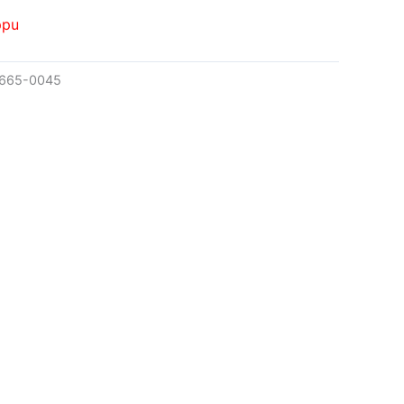
ppu
665-0045