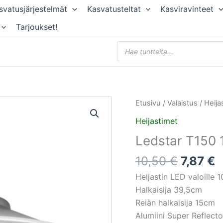
svatusjärjestelmät
Kasvatusteltat
Kasviravinteet
Tarjoukset!
Products
search
Alkupe
N
Etusivu
/
Valaistus
/
Heija
hinta
h
Heijastimet
oli:
o
Ledstar T150 
10,50 €
7
10,50
€
7,87
€
Heijastin LED valoille 
Halkaisija 39,5cm
Reiän halkaisija 15cm
Alumiini Super Reflecto