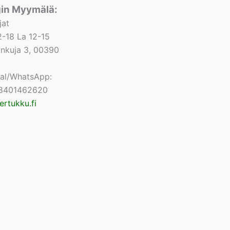
gin Myymälä:
jat
-18 La 12-15
lonkuja 3, 00390
nal/WhatsApp:
8401462620
ertukku.fi