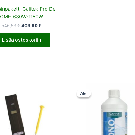
sinpaketti Calitek Pro De
CMH 630W-1150W
546,53
€
409,90
€
Lisää ostoskoriin
Alkuperä
Ny
hinta
hin
Ale!
Ale!
oli:
on:
14,50 €.
7,2