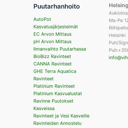
Helsin
Puutarhanhoito
Aukioloa
AutoPot
Ma-Pe 12
Kasvatusjärjestelmät
Riihipel
EC Arvon Mittaus
Helsinki
pH Arvon Mittaus
Puh/Sig
Ilmanvaihto Puutarhassa
Puh:+35
BioBizz Ravinteet
info@vih
CANNA Ravinteet
GHE Terra Aquatica
Ravinteet
Platinium Ravinteet
Platinium Kasvualustat
Ravinne Puutokset
Kasveissa
Ravinteet ja Vesi Kasveille
Ravinteiden Annostelu