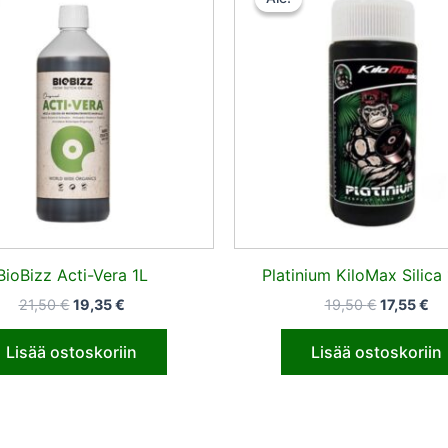
oli:
on:
oli:
on
21,50 €.
19,35 €.
19,50 €.
17,
BioBizz Acti-Vera 1L
Platinium KiloMax Silica
21,50
€
19,35
€
19,50
€
17,55
€
Lisää ostoskoriin
Lisää ostoskoriin