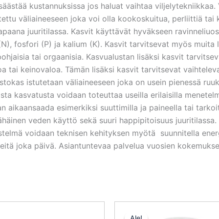
ästää kustannuksissa jos haluat vaihtaa viljelytekniikkaa. Ve
tu väliaineeseen joka voi olla kookoskuitua, perliittiä tai k
apaana juuritilassa. Kasvit käyttävät hyväkseen ravinneliuos
N), fosfori (P) ja kalium (K). Kasvit tarvitsevat myös muita
ohjaisia tai orgaanisia. Kasvualustan lisäksi kasvit tarvitseva
oa tai keinovaloa. Tämän lisäksi kasvit tarvitsevat vaiht
kas istutetaan väliaineeseen joka on usein pienessä ruuku
ta kasvatusta voidaan toteuttaa useilla erilaisilla menetelm
 aikaansaada esimerkiksi suuttimilla ja paineella tai tarkoit
äinen veden käyttö sekä suuri happipitoisuus juuritilassa.
jestelmä voidaan teknisen kehityksen myötä suunnitella ene
tä joka päivä. Asiantuntevaa palvelua vuosien kokemuksell
Alkuperäinen
Nykyinen
Alkuperä
Ny
hinta
hinta
hinta
hi
Ale!
Ale!