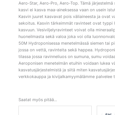
Aero-Star, Aero-Pro, Aero-Top. Tämä järjestelmä sä
kasvi ei kasva maa-aineksessa vaan on usein istutet
Kasvin juuret kasvavat pois väliaineesta ja ovat v
sekoitus. Kasvin tärkeimmät ravinteet ovat typpi (
kasvuun. Vesiviljelyravinteet voivat olla mineraalip
huoneilmasta sekä valoa joka voi olla luonnonval
50M Hydroponisessa menetelmässä siemen tai pisto
jossa on vettä, ravinteita sekä happea. Hydroponis
tilassa jossa ravinneliuos on sumuna, sumu voidaan
Aeroponisen menetelmän etuihin voidaan lukea väh
kasvatusjärjestelmistä ja siitä miten kasvatusjär
verkkokauppa ja kivijalkamyymälämme palvelee tei
Saatat myös pitää...
Ale!
Ale!