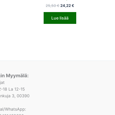
25,50
€
24,22
€
Lue lisää
gin Myymälä:
jat
-18 La 12-15
lonkuja 3, 00390
nal/WhatsApp: