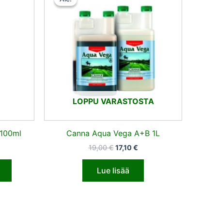
:
oli:
on:
55 €.
19,00 €.
17,10 €.
LOPPU VARASTOSTA
 100ml
Canna Aqua Vega A+B 1L
19,00
€
17,10
€
Lue lisää