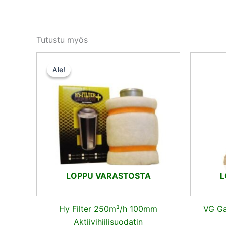
Tutustu myös
Alkuperäinen
Nykyinen
hinta
hinta
Ale!
Ale!
oli:
on:
35,50 €.
33,72 €.
LOPPU VARASTOSTA
L
Hy Filter 250m³/h 100mm
VG Ga
Aktiivihiilisuodatin