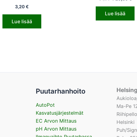
3,20
€
Lue lisää
Lue lisää
Helsin
Puutarhanhoito
Aukioloa
AutoPot
Ma-Pe 12
Kasvatusjärjestelmät
Riihipel
EC Arvon Mittaus
Helsinki
pH Arvon Mittaus
Puh/Sig
Ilmanvaihto Puutarhassa