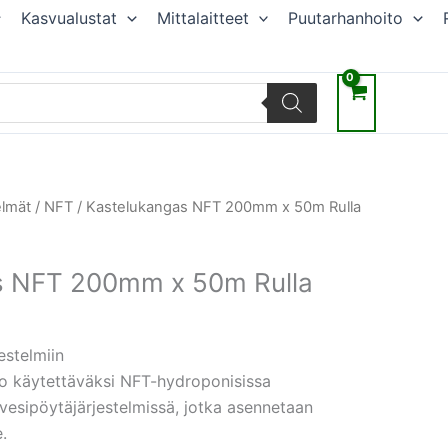
Kasvualustat
Mittalaitteet
Puutarhanhoito
elmät
/
NFT
/ Kastelukangas NFT 200mm x 50m Rulla
s NFT 200mm x 50m Rulla
estelmiin
o käytettäväksi NFT-hydroponisissa
ovesipöytäjärjestelmissä, jotka asennetaan
.