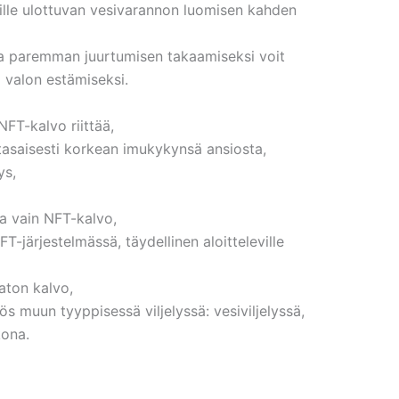
ille ulottuvan vesivarannon luomisen kahden
tta paremman juurtumisen takaamiseksi voit
a valon estämiseksi.
 NFT-kalvo riittää,
tasaisesti korkean imukykynsä ansiosta,
ys,
a vain NFT-kalvo,
T-järjestelmässä, täydellinen aloitteleville
aton kalvo,
ös muun tyyppisessä viljelyssä: vesiviljelyssä,
kona.