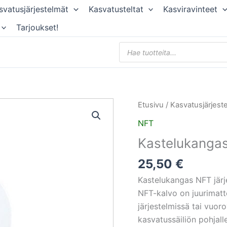
svatusjärjestelmät
Kasvatusteltat
Kasviravinteet
Tarjoukset!
Products
search
Kastelukangas
Etusivu
/
Kasvatusjärjest
NFT
NFT
200mm
Kastelukanga
x
50m
25,50
€
Rulla
Kastelukangas NFT järj
määrä
NFT-kalvo on juurimatt
järjestelmissä tai vuor
kasvatussäiliön pohjalle