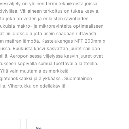
siviljely on yleinen termi tekniikoista joissa
ivivillaa. Väliaineen tarkoitus on tukea kasvia.
ta joka on veden ja erilaisten ravinteiden
 lukuisia makro- ja mikroravinteita optimaaliseen
t hiilidioksidia jota usein saadaan riittävästi
elevan määrän lämpöä. Kastelukangas NFT 200mm x
ssa. Ruukusta kasvi kasvattaa juuret säiliöön
illä. Aeroponisessa viljelyssä kasvin juuret ovat
ukseen sopivalla sumua tuottavalla laitteella.
 Yllä vain muutamia esimerkkejä
rgiatehokkaaksi ja älykkääksi. Suomalainen
a. Vihertukku on edelläkävijä.
inen
kyinen
Alkuperäinen
Nykyinen
nta
hinta
hinta
Ale!
Ale!