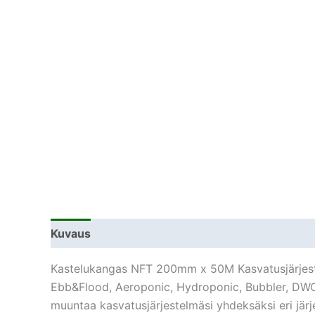
Kuvaus
Lisätiedot
Kastelukangas NFT 200mm x 50M Kasvatusjärjestelm
Ebb&Flood, Aeroponic, Hydroponic, Bubbler, DWC 
muuntaa kasvatusjärjestelmäsi yhdeksäksi eri jär