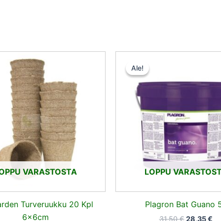
Alkuperäi
Ny
hinta
hi
Ale!
Ale!
oli:
on
31,50 €.
28
OPPU VARASTOSTA
LOPPU VARASTOS
rden Turveruukku 20 Kpl
Plagron Bat Guano 
6x6cm
31,50
€
28,35
€