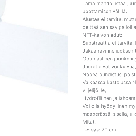
Tämä mahdollistaa juur
upottamisen välillä.
Alustaa ei tarvita, mu
peittää sen savipalloill
NFT-kalvon edut:
Substraattia ei tarvita,
Jakaa ravinneliuoksen 
Optimaalinen juurikehit
Juuret eivät voi kuivua,
Nopea puhdistus, poist
Vaikeassa kastelussa NF
viljelijöille,
Hydrofiilinen ja lahoam
Voi olla hyödyllinen my
maaperässä, sisällä, ul
Mitat:
Leveys: 20 cm