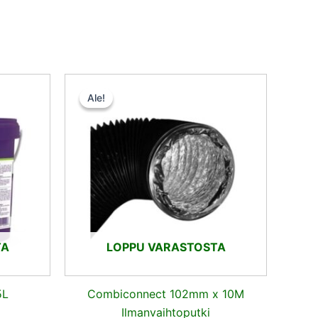
nen
kyinen
Alkuperäinen
Nykyinen
nta
hinta
hinta
Ale!
Ale!
:
oli:
on:
,35 €.
25,50 €.
24,22 €.
TA
LOPPU VARASTOSTA
5L
Combiconnect 102mm x 10M
Ilmanvaihtoputki