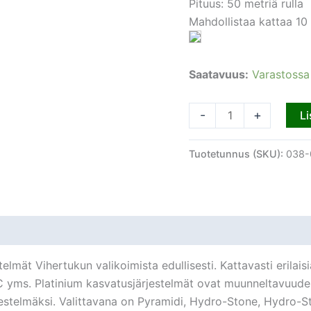
Pituus: 50 metriä rulla
Mahdollistaa kattaa 10
Saatavuus:
Varastossa
-
+
Li
Tuotetunnus (SKU):
038-
ät Vihertukun valikoimista edullisesti. Kattavasti erilaisi
yms. Platinium kasvatusjärjestelmät ovat muunneltavuudess
jestelmäksi. Valittavana on Pyramidi, Hydro-Stone, Hydro-S