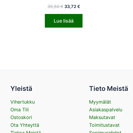
35,50
€
33,72
€
Lue lisää
Yleistä
Tieto Meistä
Vihertukku
Myymälät
Oma Tili
Asiakaspalvelu
Ostoskori
Maksutavat
Ota Yhteyttä
Toimitustavat
Tietoa Meistä
Sopimusehdot