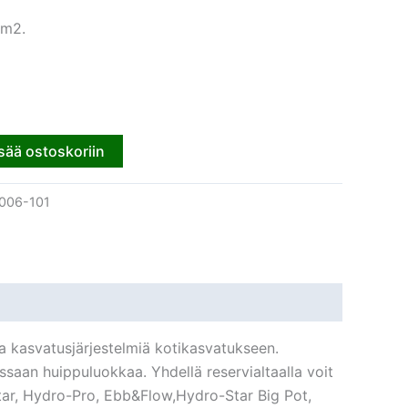
 m2.
sää ostoskoriin
006-101
a kasvatusjärjestelmiä kotikasvatukseen.
aan huippuluokkaa. Yhdellä reservialtaalla voit
tar, Hydro-Pro, Ebb&Flow,Hydro-Star Big Pot,