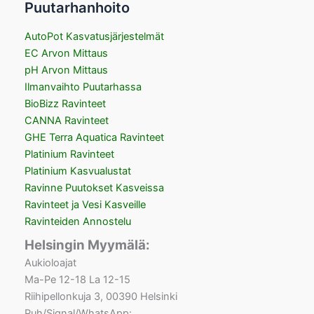
Puutarhanhoito
AutoPot Kasvatusjärjestelmät
EC Arvon Mittaus
pH Arvon Mittaus
Ilmanvaihto Puutarhassa
BioBizz Ravinteet
CANNA Ravinteet
GHE Terra Aquatica Ravinteet
Platinium Ravinteet
Platinium Kasvualustat
Ravinne Puutokset Kasveissa
Ravinteet ja Vesi Kasveille
Ravinteiden Annostelu
Helsingin Myymälä:
Aukioloajat
Ma-Pe 12-18 La 12-15
Riihipellonkuja 3, 00390 Helsinki
Puh/Signal/WhatsApp: