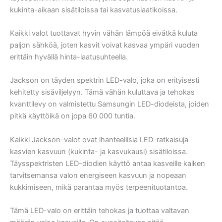
kukinta-aikaan sisätiloissa tai kasvatuslaatikoissa.
Kaikki valot tuottavat hyvin vähän lämpöä eivätkä kuluta
paljon sähköä, joten kasvit voivat kasvaa ympäri vuoden
erittäin hyvällä hinta-laatusuhteella.
Jackson on täyden spektrin LED-valo, joka on erityisesti
kehitetty sisäviljelyyn. Tämä vähän kuluttava ja tehokas
kvanttilevy on valmistettu Samsungin LED-diodeista, joiden
pitkä käyttöikä on jopa 60 000 tuntia.
Kaikki Jackson-valot ovat ihanteellisia LED-ratkaisuja
kasvien kasvuun (kukinta- ja kasvukausi) sisätiloissa.
Täysspektristen LED-diodien käyttö antaa kasveille kaiken
tarvitsemansa valon energiseen kasvuun ja nopeaan
kukkimiseen, mikä parantaa myös terpeenituotantoa.
Tämä LED-valo on erittäin tehokas ja tuottaa valtavan