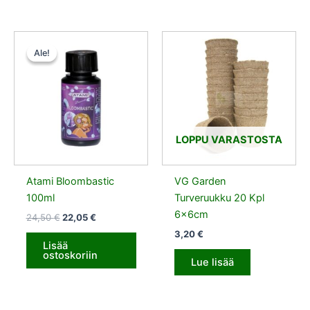
Alkuperäinen
Nykyinen
hinta
hinta
Ale!
Ale!
oli:
on:
24,50 €.
22,05 €.
LOPPU VARASTOSTA
Atami Bloombastic
VG Garden
100ml
Turveruukku 20 Kpl
6x6cm
24,50
€
22,05
€
3,20
€
Lisää
ostoskoriin
Lue lisää