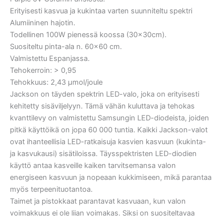
Erityisesti kasvua ja kukintaa varten suunniteltu spektri
Alumiininen hajotin.
Todellinen 100W pienessä koossa (30x30cm).
Suositeltu pinta-ala n. 60×60 cm.
Valmistettu Espanjassa.
Tehokerroin: > 0,95
Tehokkuus: 2,43 μmol/joule
Jackson on täyden spektrin LED-valo, joka on erityisesti
kehitetty sisäviljelyyn. Tämä vähän kuluttava ja tehokas
kvanttilevy on valmistettu Samsungin LED-diodeista, joiden
pitkä käyttöikä on jopa 60 000 tuntia. Kaikki Jackson-valot
ovat ihanteellisia LED-ratkaisuja kasvien kasvuun (kukinta-
ja kasvukausi) sisätiloissa. Täysspektristen LED-diodien
käyttö antaa kasveille kaiken tarvitsemansa valon
energiseen kasvuun ja nopeaan kukkimiseen, mikä parantaa
myös terpeenituotantoa.
Taimet ja pistokkaat parantavat kasvuaan, kun valon
voimakkuus ei ole liian voimakas. Siksi on suositeltavaa