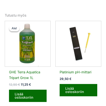
Tutustu myös
Alkuperäinen
Nykyinen
hinta
hinta
Ale!
Ale!
oli:
on:
12,50 €.
11,25 €.
GHE Terra Aquatica
Platinium pH-mittari
Tripart Grow 1L
29,50
€
12,50
€
11,25
€
Lisää
ostoskoriin
Lisää
ostoskoriin