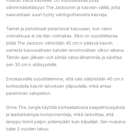
määrän valoa kasveille. On suositeltavaa pitää
vähimmäisetäisyys The Jacksonin ja kasvien välillä, jotta
saavutetaan suuri hyöty vahingoittamatta kasveja.
Taimet ja pistokkaat parantavat kasvuaan, kun valon
voimakkuus ei ole liian voimakas. Siksi on suositeltavaa
pitää The Jackson vähintään 40 cm:n päässä kasvin
varresta kasvuvaiheen kahden ensimmäisen viikon aikana.
Tämän ajan jälkeen voit siirtää valoa lähemmäs ja sijoittaa
sen 30 cm:n etäisyydelle.
Emokasveille suosittelemme, että valo säilytetään 40 cm:n
korkeudella kasvin latvoksen yläpuolella, mikä antaa
paremman valopeiton.
Grow The Jungle käyttää korkealaatuisia kaapelinsuojuksia
ja laadukkaimpia komponentteja, mikä tarkoittaa, että
lamppu toimii paljon pidempään kuin kilpailijat. Sen mukana
tulee 3 vuoden takuu.