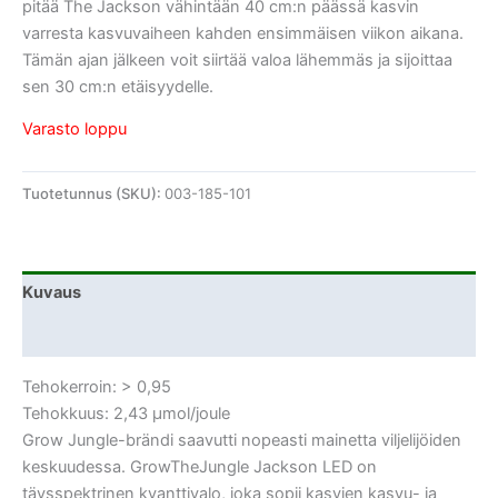
pitää The Jackson vähintään 40 cm:n päässä kasvin
varresta kasvuvaiheen kahden ensimmäisen viikon aikana.
Tämän ajan jälkeen voit siirtää valoa lähemmäs ja sijoittaa
sen 30 cm:n etäisyydelle.
Varasto loppu
Tuotetunnus (SKU):
003-185-101
Kuvaus
Lisätiedot
Tehokerroin: > 0,95
Tehokkuus: 2,43 μmol/joule
Grow Jungle-brändi saavutti nopeasti mainetta viljelijöiden
keskuudessa. GrowTheJungle Jackson LED on
täysspektrinen kvanttivalo, joka sopii kasvien kasvu- ja