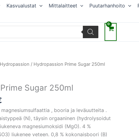
Kasvualustat
Mittalaitteet
Puutarhanhoito
räinen
Nykyinen
Hydropassion
/ Hydropassion Prime Sugar 250ml
hinta
on:
 Prime Sugar 250ml
€.
18,45 €.
€
magnesiumsulfaattia , booria ja leväuutteita .
styppeä (N), täysin orgaaninen (hydrolysoidut
n liukeneva magnesiumoksidi (MgO). 4 %
SO3) liukenee veteen. 0,8 % kokonaisboori (B)