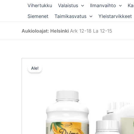
Siirry
Vihertukku
Valaistus
Ilmanvaihto
Ka
sisältöön
Siemenet
Taimikasvatus
Yleistarvikkeet
Aukioloajat: Helsinki
Ark 12-18 La 12-15
Ale!