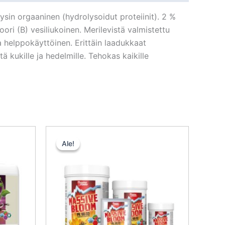
sin orgaaninen (hydrolysoidut proteiinit). 2 %
i (B) vesiliukoinen. Merilevistä valmistettu
ja helppokäyttöinen. Erittäin laadukkaat
tä kukille ja hedelmille. Tehokas kaikille
inen
kyinen
Alkuperäinen
Nykyinen
nta
hinta
hinta
Ale!
Ale!
:
oli:
on:
,35 €.
80,00 €.
72,00 €.