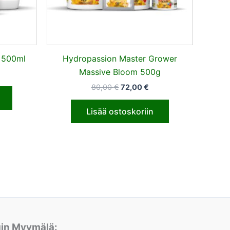
 500ml
Hydropassion Master Grower
Massive Bloom 500g
80,00
€
72,00
€
Lisää ostoskoriin
gin Myymälä: