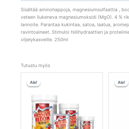
Sisältää aminohappoja, magnesiumsulfaattia , boor
veteen liukeneva magnesiumoksidi (MgO). 4 % rikk
lannoite. Parantaa kukintaa, satoa, laatua, aromej
ravintoaineet. Stimuloi hiilihydraattien ja proteiini
viljelykasveille. 250ml
Tutustu myös
Alkuperäinen
Nykyinen
hinta
hinta
Ale!
Ale!
Ale!
Ale!
oli:
on:
20,00 €.
18,00 €.