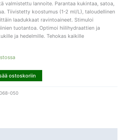
tä valmistettu lannoite. Parantaa kukintaa, satoa,
a. Tiivistetty koostumus (1-2 ml/L), taloudellinen
ittäin laadukkaat ravintoaineet. Stimuloi
eiinien tuotantoa. Optimoi hiilihydraattien ja
kukille ja hedelmille. Tehokas kaikille
astossa
sää ostoskoriin
068-050