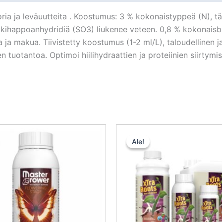
ia ja leväuutteita . Koostumus: 3 % kokonaistyppeä (N), täy
ihappoanhydridiä (SO3) liukenee veteen. 0,8 % kokonaisboor
a ja makua. Tiivistetty koostumus (1-2 ml/L), taloudellinen 
en tuotantoa. Optimoi hiilihydraattien ja proteiinien siirtymis
Alkuperäinen
Nykyinen
Alkuperä
Ny
hinta
hinta
hinta
hi
Ale!
Ale!
oli:
on:
oli:
on
22,09 €.
19,88 €.
41,49 €.
37