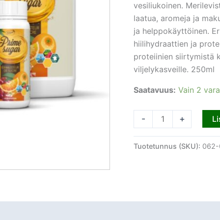
vesiliukoinen. Merilevis
laatua, aromeja ja maku
ja helppokäyttöinen. Er
hiilihydraattien ja prot
proteiinien siirtymistä 
viljelykasveille. 250ml
Saatavuus:
Vain 2 var
-
+
Li
Tuotetunnus (SKU):
062-