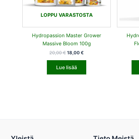
LOPPU VARASTOSTA
Hydropassion Master Grower
Hydr
Massive Bloom 100g
F
20,00
€
18,00
€
Lue lisää
Yleistä
Tieto Meistä