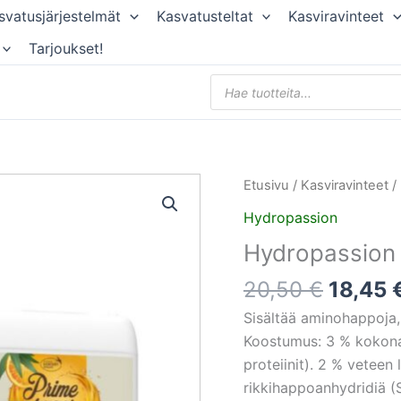
svatusjärjestelmät
Kasvatusteltat
Kasviravinteet
Tarjoukset!
Products
search
Alkupe
Hydropassion
Etusivu
/
Kasviravinteet
/
hinta
Prime
Hydropassion
oli:
Sugar
Hydropassion
20,50 
250ml
määrä
20,50
€
18,45
Sisältää aminohappoja, 
Koostumus: 3 % kokonai
proteiinit). 2 % vetee
rikkihappoanhydridiä (