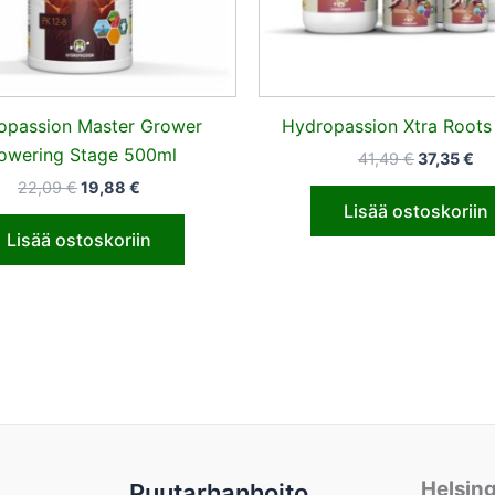
opassion Master Grower
Hydropassion Xtra Roots
lowering Stage 500ml
41,49
€
37,35
€
22,09
€
19,88
€
Lisää ostoskoriin
Lisää ostoskoriin
Helsin
Puutarhanhoito