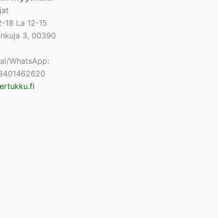
jat
-18 La 12-15
lonkuja 3, 00390
nal/WhatsApp:
8401462620
ertukku.fi