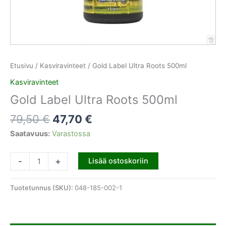
Etusivu
/
Kasviravinteet
/ Gold Label Ultra Roots 500ml
Kasviravinteet
Gold Label Ultra Roots 500ml
79,50
€
47,70
€
Saatavuus:
Varastossa
-
+
Lisää ostoskoriin
Tuotetunnus (SKU):
048-185-002-1