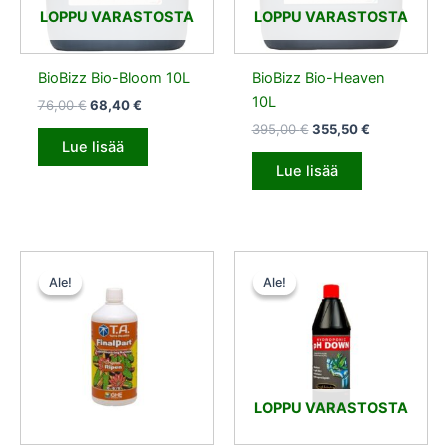
LOPPU VARASTOSTA
LOPPU VARASTOSTA
BioBizz Bio-Bloom 10L
BioBizz Bio-Heaven
10L
76,00
€
68,40
€
395,00
€
355,50
€
Lue lisää
Lue lisää
Alkuperäinen
Nykyinen
Alkuperäinen
Nykyinen
hinta
hinta
hinta
hinta
Ale!
Ale!
Ale!
Ale!
oli:
on:
oli:
on:
12,00 €.
10,80 €.
28,50 €.
25,65 €.
LOPPU VARASTOSTA