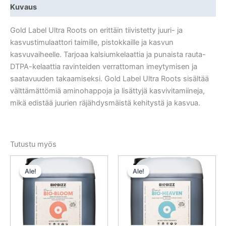
Kuvaus
Gold Label Ultra Roots on erittäin tiivistetty juuri- ja
kasvustimulaattori taimille, pistokkaille ja kasvun
kasvuvaiheelle. Tarjoaa kalsiumkelaattia ja punaista rauta-
DTPA-kelaattia ravinteiden verrattoman imeytymisen ja
saatavuuden takaamiseksi. Gold Label Ultra Roots sisältää
välttämättömiä aminohappoja ja lisättyjä kasvivitamiineja,
mikä edistää juurien räjähdysmäistä kehitystä ja kasvua.
Tutustu myös
Alkuperäinen
Nykyinen
Alkuperäinen
Nykyinen
hinta
hinta
hinta
hinta
Ale!
Ale!
Ale!
Ale!
oli:
on:
oli:
on:
76,00 €.
68,40 €.
395,00 €.
355,50 €.