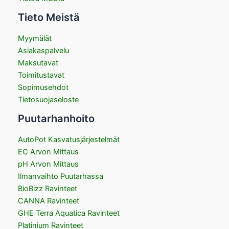
Tieto Meistä
Myymälät
Asiakaspalvelu
Maksutavat
Toimitustavat
Sopimusehdot
Tietosuojaseloste
Puutarhanhoito
AutoPot Kasvatusjärjestelmät
EC Arvon Mittaus
pH Arvon Mittaus
Ilmanvaihto Puutarhassa
BioBizz Ravinteet
CANNA Ravinteet
GHE Terra Aquatica Ravinteet
Platinium Ravinteet