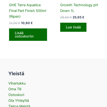
GHE Terra Aquatica
Growth Technology pH
Final Part Finish 500ml
Down 1L
(Ripen)
28,50
€
25,65
€
12,00
€
10,80
€
Lue lisää
Lisää
ostoskoriin
Yleistä
Vihertukku
Oma Tili
Ostoskori
Ota Yhteyttä
Tietoa Meistä