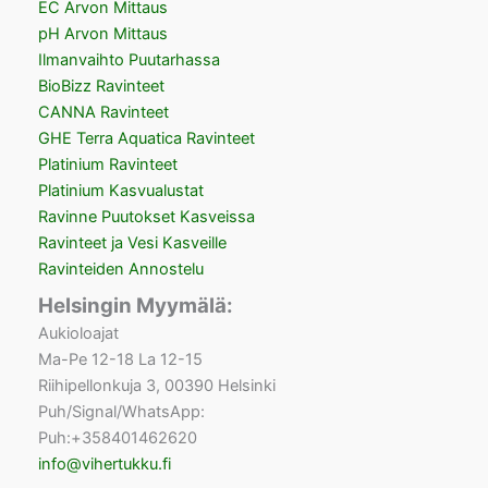
EC Arvon Mittaus
pH Arvon Mittaus
Ilmanvaihto Puutarhassa
BioBizz Ravinteet
CANNA Ravinteet
GHE Terra Aquatica Ravinteet
Platinium Ravinteet
Platinium Kasvualustat
Ravinne Puutokset Kasveissa
Ravinteet ja Vesi Kasveille
Ravinteiden Annostelu
Helsingin Myymälä:
Aukioloajat
Ma-Pe 12-18 La 12-15
Riihipellonkuja 3, 00390 Helsinki
Puh/Signal/WhatsApp:
Puh:+358401462620
info@vihertukku.fi