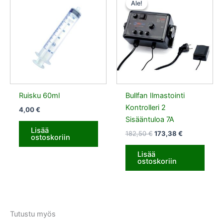
Ale!
Ale!
oli:
on:
182,50 €.
173,38 €.
Ruisku 60ml
Bullfan Ilmastointi
Kontrolleri 2
4,00
€
Sisääntuloa 7A
Lisää
182,50
€
173,38
€
ostoskoriin
Lisää
ostoskoriin
Tutustu myös