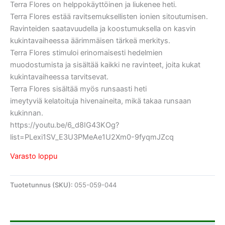
Terra Flores on helppokäyttöinen ja liukenee heti.
Terra Flores estää ravitsemuksellisten ionien sitoutumisen.
Ravinteiden saatavuudella ja koostumuksella on kasvin
kukintavaiheessa äärimmäisen tärkeä merkitys.
Terra Flores stimuloi erinomaisesti hedelmien
muodostumista ja sisältää kaikki ne ravinteet, joita kukat
kukintavaiheessa tarvitsevat.
Terra Flores sisältää myös runsaasti heti
imeytyviä kelatoituja hivenaineita, mikä takaa runsaan
kukinnan.
https://youtu.be/6_d8IG43KOg?
list=PLexi1SV_E3U3PMeAe1U2Xm0-9fyqmJZcq
Varasto loppu
Tuotetunnus (SKU):
055-059-044