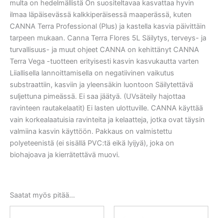
multa on hedelmällistä On suositeltavaa kasvattaa hyvin
ilmaa läpäisevässä kalkkiperäisessä maaperässä, kuten
CANNA Terra Professional (Plus) ja kastella kasvia päivittäin
tarpeen mukaan. Canna Terra Flores 5L Säilytys, terveys- ja
turvallisuus- ja muut ohjeet CANNA on kehittänyt CANNA
Terra Vega -tuotteen erityisesti kasvin kasvukautta varten
Liiallisella lannoittamisella on negatiivinen vaikutus
substraattiin, kasviin ja yleensäkin luontoon Säilytettävä
suljettuna pimeässä. Ei saa jäätyä. (UVsäteily hajottaa
ravinteen rautakelaatit) Ei lasten ulottuville. CANNA käyttää
vain korkealaatuisia ravinteita ja kelaatteja, jotka ovat täysin
valmiina kasvin käyttöön. Pakkaus on valmistettu
polyeteenistä (ei sisällä PVC:tä eikä lyijyä), joka on
biohajoava ja kierrätettävä muovi.
Saatat myös pitää...
Alkuperäinen
Nykyinen
hinta
hinta