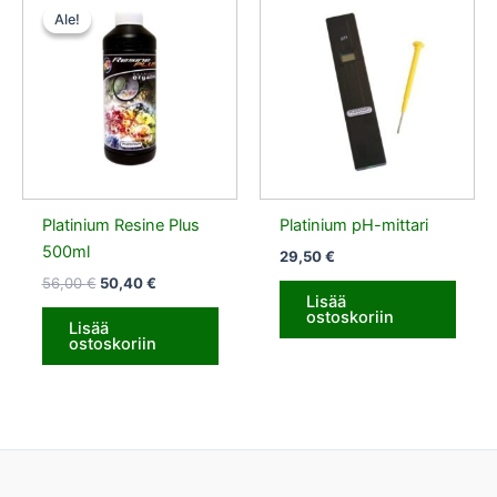
hinta
hinta
Ale!
Ale!
oli:
on:
56,00 €.
50,40 €.
Platinium Resine Plus
Platinium pH-mittari
500ml
29,50
€
56,00
€
50,40
€
Lisää
ostoskoriin
Lisää
ostoskoriin