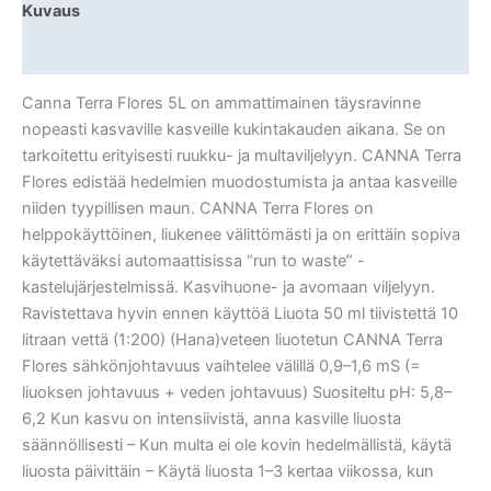
Kuvaus
Lisätiedot
Canna Terra Flores 5L on ammattimainen täysravinne
nopeasti kasvaville kasveille kukintakauden aikana. Se on
tarkoitettu erityisesti ruukku- ja multaviljelyyn. CANNA Terra
Flores edistää hedelmien muodostumista ja antaa kasveille
niiden tyypillisen maun. CANNA Terra Flores on
helppokäyttöinen, liukenee välittömästi ja on erittäin sopiva
käytettäväksi automaattisissa “run to waste” -
kastelujärjestelmissä. Kasvihuone- ja avomaan viljelyyn.
Ravistettava hyvin ennen käyttöä Liuota 50 ml tiivistettä 10
litraan vettä (1:200) (Hana)veteen liuotetun CANNA Terra
Flores sähkönjohtavuus vaihtelee välillä 0,9–1,6 mS (=
liuoksen johtavuus + veden johtavuus) Suositeltu pH: 5,8–
6,2 Kun kasvu on intensiivistä, anna kasville liuosta
säännöllisesti – Kun multa ei ole kovin hedelmällistä, käytä
liuosta päivittäin – Käytä liuosta 1–3 kertaa viikossa, kun