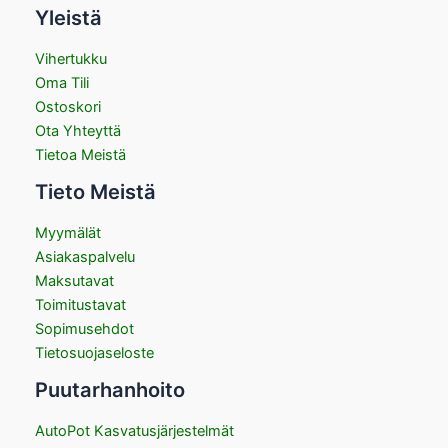
Yleistä
Vihertukku
Oma Tili
Ostoskori
Ota Yhteyttä
Tietoa Meistä
Tieto Meistä
Myymälät
Asiakaspalvelu
Maksutavat
Toimitustavat
Sopimusehdot
Tietosuojaseloste
Puutarhanhoito
AutoPot Kasvatusjärjestelmät