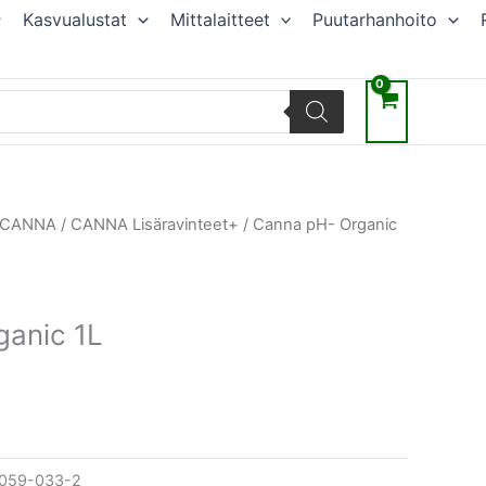
Kasvualustat
Mittalaitteet
Puutarhanhoito
räinen
Nykyinen
CANNA
/
CANNA Lisäravinteet+
/ Canna pH- Organic
hinta
on:
.
11,25 €.
ganic 1L
059-033-2