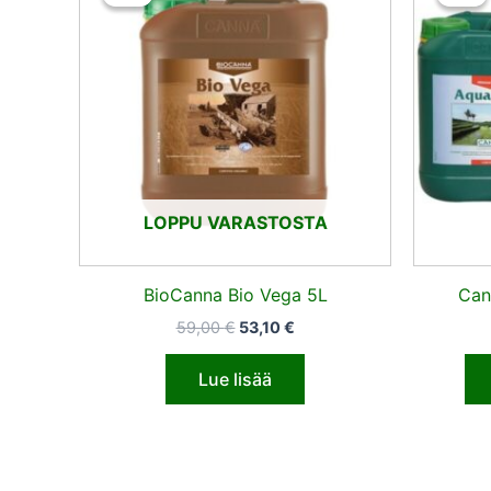
oli:
on:
59,00 €.
53,10 €.
LOPPU VARASTOSTA
BioCanna Bio Vega 5L
Can
59,00
€
53,10
€
Lue lisää