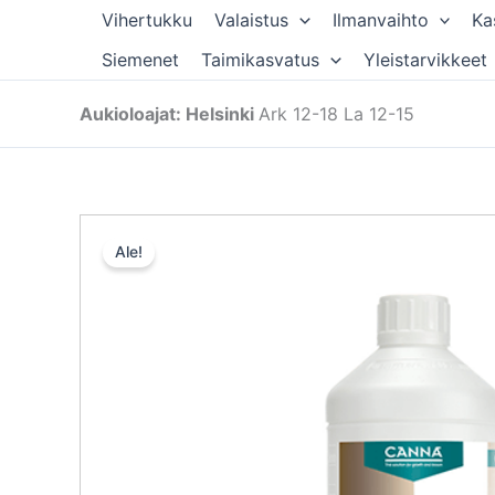
Siirry
Vihertukku
Valaistus
Ilmanvaihto
Ka
sisältöön
Siemenet
Taimikasvatus
Yleistarvikkeet
Aukioloajat: Helsinki
Ark 12-18 La 12-15
Ale!