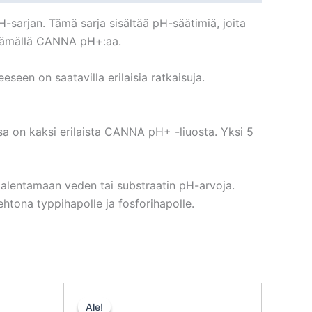
-sarjan. Tämä sarja sisältää pH-säätimiä, joita
ttämällä CANNA pH+:aa.
seen on saatavilla erilaisia ratkaisuja.
 on kaksi erilaista CANNA pH+ -liuosta. Yksi 5
lentamaan veden tai substraatin pH-arvoja.
htona typpihapolle ja fosforihapolle.
nen
kyinen
Alkuperäinen
Nykyinen
nta
hinta
hinta
Ale!
Ale!