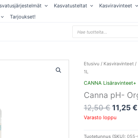
svatusjärjestelmät
Kasvatusteltat
Kasviravinteet
Tarjoukset!
Products
search
Alkupe
Etusivu
/
Kasviravinteet
/
hinta
1L
oli:
CANNA Lisäravinteet+
12,50 €
Canna pH- Or
12,50
€
11,25
€
Varasto loppu
Tuotetunnus (SKU):
055-