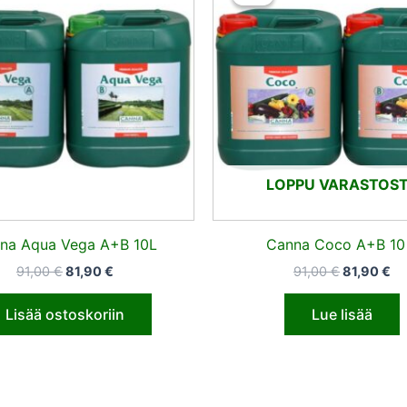
oli:
on:
oli:
on
91,00 €.
81,90 €.
91,00 €.
81
LOPPU VARASTOS
na Aqua Vega A+B 10L
Canna Coco A+B 10
91,00
€
81,90
€
91,00
€
81,90
€
Lisää ostoskoriin
Lue lisää