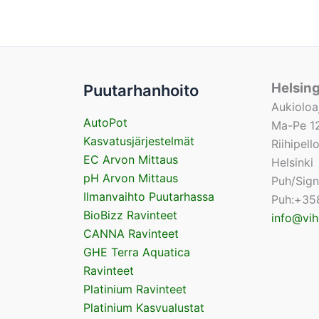
Helsin
Puutarhanhoito
Aukioloa
AutoPot
Ma-Pe 12
Kasvatusjärjestelmät
Riihipel
EC Arvon Mittaus
Helsinki
pH Arvon Mittaus
Puh/Sig
Ilmanvaihto Puutarhassa
Puh:+35
BioBizz Ravinteet
info@vih
CANNA Ravinteet
GHE Terra Aquatica
Ravinteet
Platinium Ravinteet
Platinium Kasvualustat