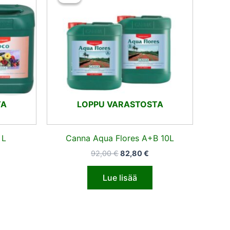
:
oli:
on:
,90 €.
92,00 €.
82,80 €.
TA
LOPPU VARASTOSTA
 L
Canna Aqua Flores A+B 10L
92,00
€
82,80
€
Lue lisää