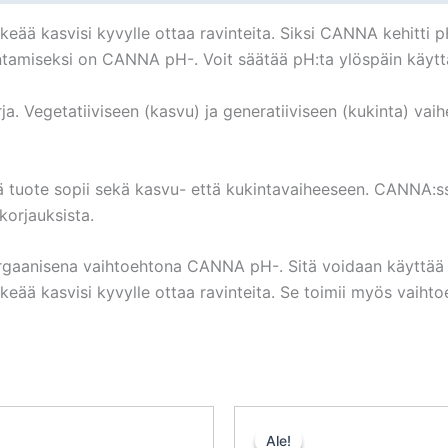
eää kasvisi kyvylle ottaa ravinteita. Siksi CANNA kehitti pH
lentamiseksi on CANNA pH-. Voit säätää pH:ta ylöspäin käy
. Vegetatiiviseen (kasvu) ja generatiiviseen (kukinta) vaihee
uote sopii sekä kasvu- että kukintavaiheeseen. CANNA:ssa
korjauksista.
aanisena vaihtoehtona CANNA pH-. Sitä voidaan käyttää a
eää kasvisi kyvylle ottaa ravinteita. Se toimii myös vaihtoe
Alkuperäinen
Nykyinen
Alkuperäi
Ny
hinta
hinta
hinta
hi
Ale!
Ale!