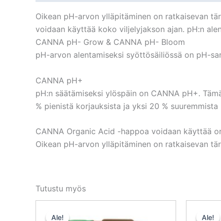
Oikean pH-arvon ylläpitäminen on ratkaisevan tärk
voidaan käyttää koko viljelyjakson ajan. pH:n a
CANNA pH- Grow & CANNA pH- Bloom
pH-arvon alentamiseksi syöttösäiliössä on pH-sarja
CANNA pH+
pH:n säätämiseksi ylöspäin on CANNA pH+. Tämä t
% pienistä korjauksista ja yksi 20 % suuremmista 
CANNA Organic Acid -happoa voidaan käyttää org
Oikean pH-arvon ylläpitäminen on ratkaisevan tärk
Tutustu myös
Alkuperäinen
Nykyinen
hinta
hinta
Ale!
Ale!
Ale!
Ale!