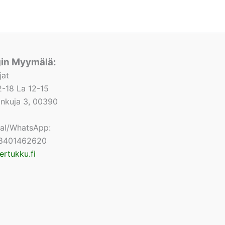
gin Myymälä:
jat
-18 La 12-15
lonkuja 3, 00390
nal/WhatsApp:
8401462620
ertukku.fi