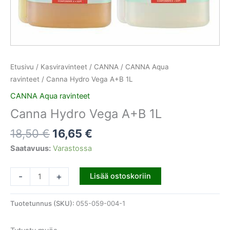
Etusivu
/
Kasviravinteet
/
CANNA
/
CANNA Aqua
ravinteet
/ Canna Hydro Vega A+B 1L
CANNA Aqua ravinteet
Canna Hydro Vega A+B 1L
18,50
€
16,65
€
Saatavuus:
Varastossa
-
+
Lisää ostoskoriin
Tuotetunnus (SKU):
055-059-004-1