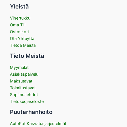
Yleistä
Vihertukku
Oma Tili
Ostoskori
Ota Yhteyttä
Tietoa Meistä
Tieto Meistä
Myymälät
Asiakaspalvelu
Maksutavat
Toimitustavat
Sopimusehdot
Tietosuojaseloste
Puutarhanhoito
AutoPot Kasvatusjärjestelmät