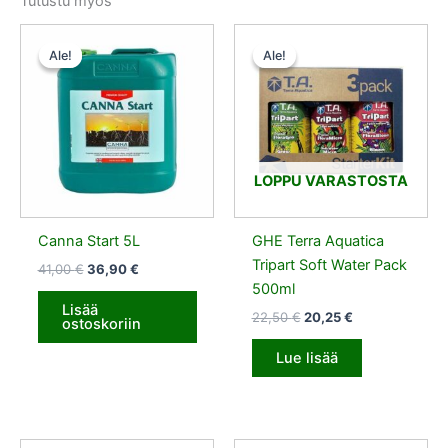
Tutustu myös
Alkuperäinen
Nykyinen
Alkuperäinen
Nykyinen
hinta
hinta
hinta
hinta
Ale!
Ale!
Ale!
Ale!
oli:
on:
oli:
on:
41,00 €.
36,90 €.
22,50 €.
20,25 €.
LOPPU VARASTOSTA
Canna Start 5L
GHE Terra Aquatica
Tripart Soft Water Pack
41,00
€
36,90
€
500ml
Lisää
22,50
€
20,25
€
ostoskoriin
Lue lisää
Alkuperäinen
Nykyinen
Alkuperäinen
Nykyinen