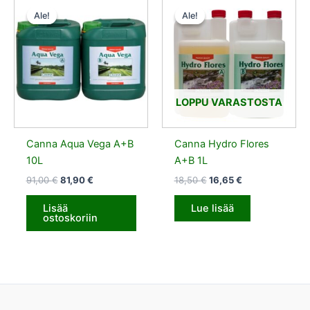
hinta
hinta
hinta
hinta
Ale!
Ale!
Ale!
Ale!
oli:
on:
oli:
on:
91,00 €.
81,90 €.
18,50 €.
16,65 €.
LOPPU VARASTOSTA
Canna Aqua Vega A+B
Canna Hydro Flores
10L
A+B 1L
91,00
€
81,90
€
18,50
€
16,65
€
Lisää
Lue lisää
ostoskoriin