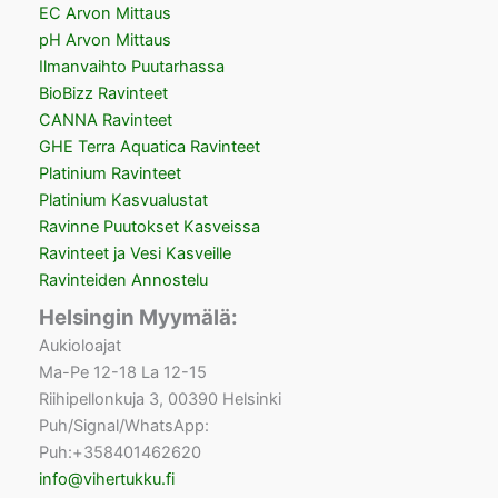
EC Arvon Mittaus
pH Arvon Mittaus
Ilmanvaihto Puutarhassa
BioBizz Ravinteet
CANNA Ravinteet
GHE Terra Aquatica Ravinteet
Platinium Ravinteet
Platinium Kasvualustat
Ravinne Puutokset Kasveissa
Ravinteet ja Vesi Kasveille
Ravinteiden Annostelu
Helsingin Myymälä:
Aukioloajat
Ma-Pe 12-18 La 12-15
Riihipellonkuja 3, 00390 Helsinki
Puh/Signal/WhatsApp:
Puh:+358401462620
info@vihertukku.fi