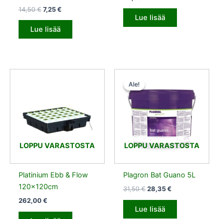
14,50
€
7,25
€
Lue lisää
Lue lisää
Alkuperäinen
Nykyinen
hinta
hinta
Ale!
Ale!
oli:
on:
31,50 €.
28,35 €.
LOPPU VARASTOSTA
LOPPU VARASTOSTA
Platinium Ebb & Flow
Plagron Bat Guano 5L
120x120cm
31,50
€
28,35
€
262,00
€
Lue lisää