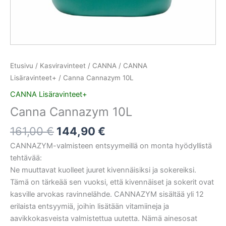
Etusivu
/
Kasviravinteet
/
CANNA
/
CANNA
Lisäravinteet+
/ Canna Cannazym 10L
CANNA Lisäravinteet+
Canna Cannazym 10L
161,00
€
144,90
€
CANNAZYM-valmisteen entsyymeillä on monta hyödyllistä
tehtävää:
Ne muuttavat kuolleet juuret kivennäisiksi ja sokereiksi.
Tämä on tärkeää sen vuoksi, että kivennäiset ja sokerit ovat
kasville arvokas ravinnelähde. CANNAZYM sisältää yli 12
erilaista entsyymiä, joihin lisätään vitamiineja ja
aavikkokasveista valmistettua uutetta. Nämä ainesosat