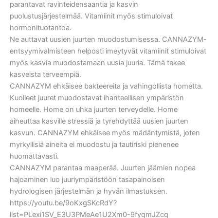
parantavat ravinteidensaantia ja kasvin
puolustusjärjestelmää. Vitamiinit myös stimuloivat
hormonituotantoa.
Ne auttavat uusien juurten muodostumisessa. CANNAZYM-
entsyymivalmisteen helposti imeytyvät vitamiinit stimuloivat
myös kasvia muodostamaan uusia juuria. Tämä tekee
kasveista terveempiä.
CANNAZYM ehkäisee bakteereita ja vahingollista hometta.
Kuolleet juuret muodostavat ihanteellisen ympäristön
homeelle. Home on uhka juurten terveydelle. Home
aiheuttaa kasville stressiä ja tyrehdyttää uusien juurten
kasvun. CANNAZYM ehkäisee myös mädäntymistä, joten
myrkyllisiä aineita ei muodostu ja tautiriski pienenee
huomattavasti.
CANNAZYM parantaa maaperää. Juurten jäämien nopea
hajoaminen luo juuriympäristöön tasapainoisen
hydrologisen järjestelmän ja hyvän ilmastuksen.
https://youtu.be/9oKxgSKcRdY?
list=PLexi1SV_E3U3PMeAe1U2Xm0-9fyqmJZcq