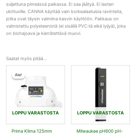
suljettuna pimeässä paikassa. Ei saa jäätyä. Ei lasten
ulottuville. CANNA käyttää vain korkealaatuisia ravinteita,
jotka ovat täysin valmiina kasvin käyttöön. Pakkaus on
valmistettu polyeteenistä (ei sisällä PVC:tä eikä lyijyä), joka
on biohajoava ja kierrätettävä muovi.
Saatat myös pitää...
Alkuperäinen
Nykyinen
hinta
hinta
Ale!
Ale!
oli:
on:
100,50 €.
95,48 €.
LOPPU VARASTOSTA
LOPPU VARASTOSTA
Prima Klima 125mm
Milwaukee pH600 pH-