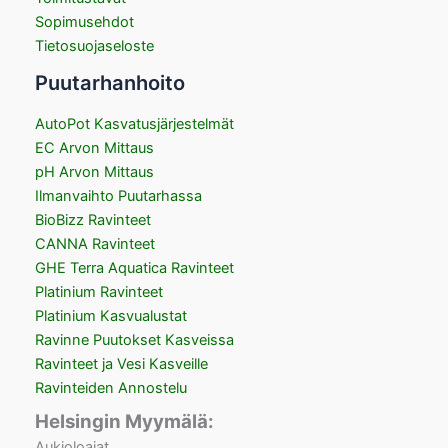
Sopimusehdot
Tietosuojaseloste
Puutarhanhoito
AutoPot Kasvatusjärjestelmät
EC Arvon Mittaus
pH Arvon Mittaus
Ilmanvaihto Puutarhassa
BioBizz Ravinteet
CANNA Ravinteet
GHE Terra Aquatica Ravinteet
Platinium Ravinteet
Platinium Kasvualustat
Ravinne Puutokset Kasveissa
Ravinteet ja Vesi Kasveille
Ravinteiden Annostelu
Helsingin Myymälä:
Aukioloajat