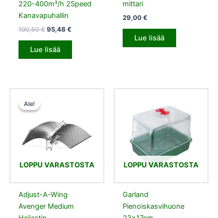
220-400m³/h 2Speed
mittari
Kanavapuhallin
29,00
€
100,50
€
95,48
€
Lue lisää
Lue lisää
Alkuperäinen
Nykyinen
hinta
hinta
Ale!
Ale!
oli:
on:
100,50 €.
75,38 €.
LOPPU VARASTOSTA
LOPPU VARASTOSTA
Adjust-A-Wing
Garland
Avenger Medium
Pienoiskasvihuone
Heijastin
23x17cm