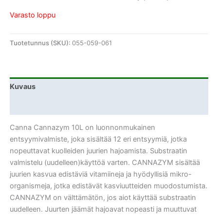
Varasto loppu
Tuotetunnus (SKU):
055-059-061
Kuvaus
Lisätiedot
Canna Cannazym 10L on luonnonmukainen
entsyymivalmiste, joka sisältää 12 eri entsyymiä, jotka
nopeuttavat kuolleiden juurien hajoamista. Substraatin
valmistelu (uudelleen)käyttöä varten. CANNAZYM sisältää
juurien kasvua edistäviä vitamiineja ja hyödyllisiä mikro-
organismeja, jotka edistävät kasviuutteiden muodostumista.
CANNAZYM on välttämätön, jos aiot käyttää substraatin
uudelleen. Juurten jäämät hajoavat nopeasti ja muuttuvat