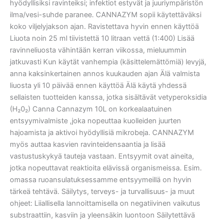
hyödyllisiksi ravinteiksi; infektiot estyvät ja juuriympäristön
ilma/vesi-suhde paranee. CANNAZYM sopii käytettäväksi
koko viljelyjakson ajan. Ravistettava hyvin ennen käyttöä
Liuota noin 25 ml tiivistettä 10 litraan vettä (1:400) Lisää
ravinneliuosta vähintään kerran viikossa, mieluummin
jatkuvasti Kun käytät vanhempia (käsittelemättömiä) levyjä,
anna kaksinkertainen annos kuukauden ajan Älä valmista
liuosta yli 10 päivää ennen käyttöä Älä käytä yhdessä
sellaisten tuotteiden kanssa, jotka sisältävät vetyperoksidia
(H₂0₂) Canna Cannazym 10L on korkealaatuinen
entsyymivalmiste ,joka nopeuttaa kuolleiden juurten
hajoamista ja aktivoi hyödyllisiä mikrobeja. CANNAZYM
myös auttaa kasvien ravinteidensaantia ja lisää
vastustuskykyä tauteja vastaan. Entsyymit ovat aineita,
jotka nopeuttavat reaktioita elävissä organismeissa. Esim.
omassa ruoansulatuksessamme entsyymeillä on hyvin
tärkeä tehtävä. Säilytys, terveys- ja turvallisuus- ja muut
ohjeet: Liiallisella lannoittamisella on negatiivinen vaikutus
substraattiin, kasviin ja yleensäkin luontoon Säilytettävä