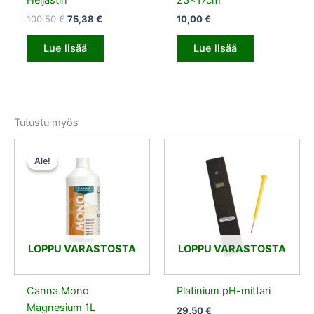
100,50
€
75,38
€
10,00
€
Lue lisää
Lue lisää
Tutustu myös
Alkuperäinen
Nykyinen
hinta
hinta
Ale!
Ale!
oli:
on:
14,50 €.
7,25 €.
LOPPU VARASTOSTA
LOPPU VARASTOSTA
Canna Mono
Platinium pH-mittari
Magnesium 1L
29,50
€