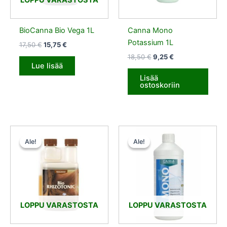
LOPPU VARASTOSTA
BioCanna Bio Vega 1L
Canna Mono
Potassium 1L
17,50
€
15,75
€
18,50
€
9,25
€
Lue lisää
Lisää
ostoskoriin
Alkuperäinen
Nykyinen
Alkuperäinen
Nykyinen
hinta
hinta
hinta
hinta
Ale!
Ale!
Ale!
Ale!
oli:
on:
oli:
on:
16,50 €.
14,85 €.
14,50 €.
7,25 €.
LOPPU VARASTOSTA
LOPPU VARASTOSTA