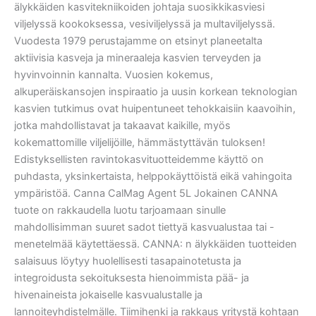
älykkäiden kasvitekniikoiden johtaja suosikkikasviesi
viljelyssä kookoksessa, vesiviljelyssä ja multaviljelyssä.
Vuodesta 1979 perustajamme on etsinyt planeetalta
aktiivisia kasveja ja mineraaleja kasvien terveyden ja
hyvinvoinnin kannalta. Vuosien kokemus,
alkuperäiskansojen inspiraatio ja uusin korkean teknologian
kasvien tutkimus ovat huipentuneet tehokkaisiin kaavoihin,
jotka mahdollistavat ja takaavat kaikille, myös
kokemattomille viljelijöille, hämmästyttävän tuloksen!
Edistyksellisten ravintokasvituotteidemme käyttö on
puhdasta, yksinkertaista, helppokäyttöistä eikä vahingoita
ympäristöä. Canna CalMag Agent 5L Jokainen CANNA
tuote on rakkaudella luotu tarjoamaan sinulle
mahdollisimman suuret sadot tiettyä kasvualustaa tai -
menetelmää käytettäessä. CANNA: n älykkäiden tuotteiden
salaisuus löytyy huolellisesti tasapainotetusta ja
integroidusta sekoituksesta hienoimmista pää- ja
hivenaineista jokaiselle kasvualustalle ja
lannoiteyhdistelmälle. Tiimihenki ja rakkaus yritystä kohtaan