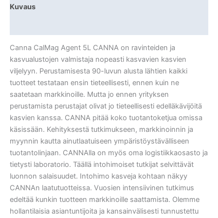
Kuvaus
Lisätiedot
Canna CalMag Agent 5L CANNA on ravinteiden ja
kasvualustojen valmistaja nopeasti kasvavien kasvien
viljelyyn. Perustamisesta 90-luvun alusta lähtien kaikki
tuotteet testataan ensin tieteellisesti, ennen kuin ne
saatetaan markkinoille. Mutta jo ennen yrityksen
perustamista perustajat olivat jo tieteellisesti edelläkävijöitä
kasvien kanssa. CANNA pitää koko tuotantoketjua omissa
käsissään. Kehityksestä tutkimukseen, markkinoinnin ja
myynnin kautta ainutlaatuiseen ympäristöystävälliseen
tuotantolinjaan. CANNAlla on myös oma logistiikkaosasto ja
tietysti laboratorio. Täällä intohimoiset tutkijat selvittävät
luonnon salaisuudet. Intohimo kasveja kohtaan näkyy
CANNAn laatutuotteissa. Vuosien intensiivinen tutkimus
edeltää kunkin tuotteen markkinoille saattamista. Olemme
hollantilaisia ​​asiantuntijoita ja kansainvälisesti tunnustettu