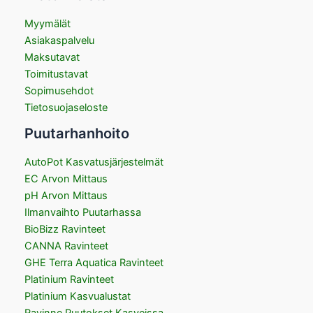
Myymälät
Asiakaspalvelu
Maksutavat
Toimitustavat
Sopimusehdot
Tietosuojaseloste
Puutarhanhoito
AutoPot Kasvatusjärjestelmät
EC Arvon Mittaus
pH Arvon Mittaus
Ilmanvaihto Puutarhassa
BioBizz Ravinteet
CANNA Ravinteet
GHE Terra Aquatica Ravinteet
Platinium Ravinteet
Platinium Kasvualustat