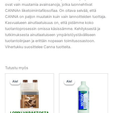
ovat vain muutamia avainsanoja, jotka luonnehtivat
CANNAn liiketoimintafilosofiaa. On oltava selvää, että
CANNA on paljon muutakin kuin vain lannoitteiden tuottaja.
Kasvualueen ainutlaatuisuus on, että pidämme koko
tuotantoprosessin omissa käsissämme. Kehityksestä ja
tutkimuksesta ainutlaatuiseen ympäristöystävälliseen
tuotantolinjaan ja erittäin nopeaan toimitusosastoon.
Vihertukku suosittelee Canna tuotteita.
Tutustu myös
Alkuperäinen
Nykyinen
Alkuperäinen
Nykyinen
hinta
hinta
hinta
hinta
Ale!
Ale!
Ale!
Ale!
oli:
on:
oli:
on:
17,50 €.
15,75 €.
18,50 €.
9,25 €.