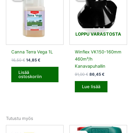
16,50 €.
14,85 €.
91,00 €.
86,45 €.
LOPPU VARASTOSTA
Canna Terra Vega 1L
Winflex VK150-160mm
460m³/h
16,50
€
14,85
€
Kanavapuhallin
Lisää
91,00
€
86,45
€
ostoskoriin
Lue lisää
Tutustu myös
Alkuperäinen
Nykyinen
Alkuperäinen
Nykyinen
hinta
hinta
hinta
hinta