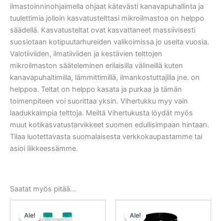
ilmastoinninohjaimella ohjaat kätevästi kanavapuhallinta ja
tuulettimia jolloin kasvatustelttasi mikroilmastoa on helppo
säädellä. Kasvatusteltat ovat kasvattaneet massiivisesti
suosiotaan kotipuutarhureiden valikoimissa jo useita vuosia.
Valotiiviiden, ilmatiiviiden ja kestävien telttojen
mikroilmaston sääteleminen erilaisilla välineillä kuten
kanavapuhaltimilla, lämmittimillä, ilmankostuttajilla jne. on
helppoa. Teltat on helppo kasata ja purkaa ja tämän
toimenpiteen voi suorittaa yksin. Vihertukku myy vain
laadukkaimpia telttoja. Meiltä Vihertukusta löydät myös
muut kotikasvatustarvikkeet suomen edullisimpaan hintaan.
Tilaa luotettavasta suomalaisesta verkkokaupastamme tai
asioi liikkeessämme.
Saatat myös pitää...
Alkuperäinen
Nykyinen
Alkuperäinen
Nykyinen
hinta
hinta
hinta
hinta
Ale!
Ale!
Ale!
Ale!
oli:
on:
oli:
on: