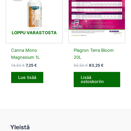
14,50 €.
7,25 €.
92,50 €.
83,25 €.
LOPPU VARASTOSTA
Canna Mono
Plagron Terra Bloom
Magnesium 1L
20L
14,50
€
7,25
€
92,50
€
83,25
€
Lue lisää
Lisää
ostoskoriin
Yleistä