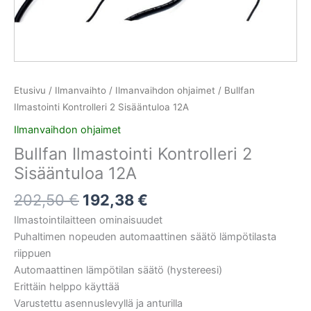
Etusivu
/
Ilmanvaihto
/
Ilmanvaihdon ohjaimet
/ Bullfan
Ilmastointi Kontrolleri 2 Sisääntuloa 12A
Ilmanvaihdon ohjaimet
Bullfan Ilmastointi Kontrolleri 2
Sisääntuloa 12A
202,50
€
192,38
€
Ilmastointilaitteen ominaisuudet
Puhaltimen nopeuden automaattinen säätö lämpötilasta
riippuen
Automaattinen lämpötilan säätö (hystereesi)
Erittäin helppo käyttää
Varustettu asennuslevyllä ja anturilla