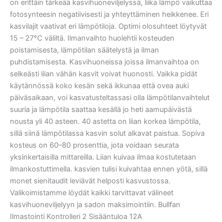
on erittäin tärkeää kasvihuoneviljelyssä, liika lämpö vaikuttaa
fotosynteesin negatiivisesti ja yhteyttäminen heikkenee. Eri
kasvilajit vaativat eri lämpötiloja. Optimi olosuhteet löytyvät
15 – 27°C väliltä. Ilmanvaihto huolehtii kosteuden
poistamisesta, lämpötilan säätelystä ja ilman
puhdistamisesta. Kasvihuoneissa joissa ilmanvaihtoa on
selkeästi liian vähän kasvit voivat huonosti. Vaikka pidät
käytännössä koko kesän sekä ikkunaa että ovea auki
päiväsaikaan, voi kasvatusteltassasi olla lämpötilanvaihtelut
suuria ja lämpötila saattaa kesällä jo heti aamupäivästä
nousta yli 40 asteen. 40 astetta on liian korkea lämpötila,
sillä siinä lämpötilassa kasvin solut alkavat paistua. Sopiva
kosteus on 60–80 prosenttia, jota voidaan seurata
yksinkertaisilla mittareilla. Liian kuivaa ilmaa kostutetaan
ilmankostuttimella. kasvien tulisi kuivahtaa ennen yötä, sillä
monet sienitaudit leviävät helposti kasvustossa.
Valikoimistamme löydät kaikki tarvittavat välineet
kasvihuoneviljelyyn ja sadon maksimointiin. Bullfan
Ilmastointi Kontrolleri 2 Sisääntuloa 12A