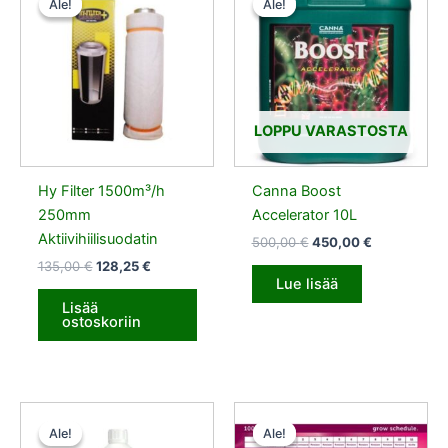
Ale!
Ale!
Ale!
Ale!
oli:
on:
oli:
on:
135,00 €.
128,25 €.
500,00 €.
450,00 €.
LOPPU VARASTOSTA
Hy Filter 1500m³/h
Canna Boost
250mm
Accelerator 10L
Aktiivihiilisuodatin
500,00
€
450,00
€
135,00
€
128,25
€
Lue lisää
Lisää
ostoskoriin
Alkuperäinen
Nykyinen
Alkuperäinen
Nykyinen
hinta
hinta
hinta
hinta
Ale!
Ale!
Ale!
Ale!
oli:
on:
oli:
on: