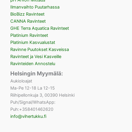
pH Arvon Mittaus
Ilmanvaihto Puutarhassa
BioBizz Ravinteet
CANNA Ravinteet
GHE Terra Aquatica Ravinteet
Platinium Ravinteet
Platinium Kasvualustat
Ravinne Puutokset Kasveissa
Ravinteet ja Vesi Kasveille
Ravinteiden Annostelu
Helsingin Myymälä:
Aukioloajat
Ma-Pe 12-18 La 12-15
Riihipellonkuja 3, 00390 Helsinki
Puh/Signal/WhatsApp:
Puh:+358401462620
info@vihertukku.fi