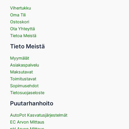
Vihertukku
Oma Tili
Ostoskori
Ota Yhteyttä
Tietoa Meistä
Tieto Meistä
Myymälät
Asiakaspalvelu
Maksutavat
Toimitustavat
Sopimusehdot
Tietosuojaseloste
Puutarhanhoito
AutoPot Kasvatusjärjestelmät
EC Arvon Mittaus