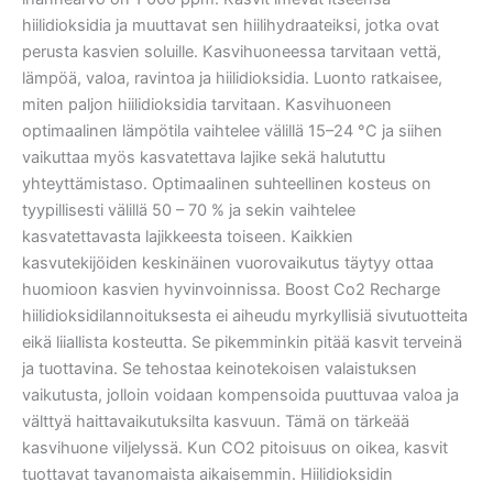
hiilidioksidia ja muuttavat sen hiilihydraateiksi, jotka ovat
perusta kasvien soluille. Kasvihuoneessa tarvitaan vettä,
lämpöä, valoa, ravintoa ja hiilidioksidia. Luonto ratkaisee,
miten paljon hiilidioksidia tarvitaan. Kasvihuoneen
optimaalinen lämpötila vaihtelee välillä 15–24 °C ja siihen
vaikuttaa myös kasvatettava lajike sekä halututtu
yhteyttämistaso. Optimaalinen suhteellinen kosteus on
tyypillisesti välillä 50 – 70 % ja sekin vaihtelee
kasvatettavasta lajikkeesta toiseen. Kaikkien
kasvutekijöiden keskinäinen vuorovaikutus täytyy ottaa
huomioon kasvien hyvinvoinnissa. Boost Co2 Recharge
hiilidioksidilannoituksesta ei aiheudu myrkyllisiä sivutuotteita
eikä liiallista kosteutta. Se pikemminkin pitää kasvit terveinä
ja tuottavina. Se tehostaa keinotekoisen valaistuksen
vaikutusta, jolloin voidaan kompensoida puuttuvaa valoa ja
välttyä haittavaikutuksilta kasvuun. Tämä on tärkeää
kasvihuone viljelyssä. Kun CO2 pitoisuus on oikea, kasvit
tuottavat tavanomaista aikaisemmin. Hiilidioksidin