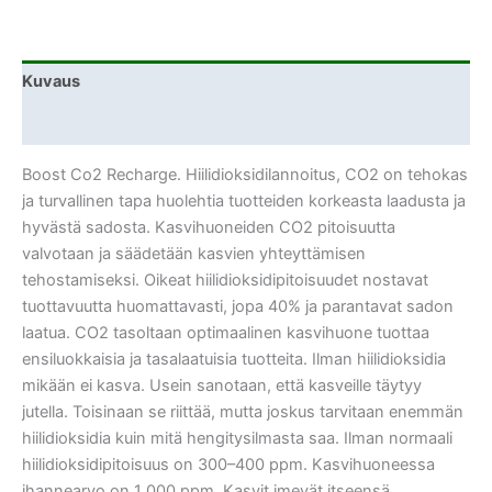
Kuvaus
Lisätiedot
Boost Co2 Recharge. Hiilidioksidilannoitus, CO2 on tehokas
ja turvallinen tapa huolehtia tuotteiden korkeasta laadusta ja
hyvästä sadosta. Kasvihuoneiden CO2 pitoisuutta
valvotaan ja säädetään kasvien yhteyttämisen
tehostamiseksi. Oikeat hiilidioksidipitoisuudet nostavat
tuottavuutta huomattavasti, jopa 40% ja parantavat sadon
laatua. CO2 tasoltaan optimaalinen kasvihuone tuottaa
ensiluokkaisia ja tasalaatuisia tuotteita. Ilman hiilidioksidia
mikään ei kasva. Usein sanotaan, että kasveille täytyy
jutella. Toisinaan se riittää, mutta joskus tarvitaan enemmän
hiilidioksidia kuin mitä hengitysilmasta saa. Ilman normaali
hiilidioksidipitoisuus on 300–400 ppm. Kasvihuoneessa
ihannearvo on 1 000 ppm. Kasvit imevät itseensä