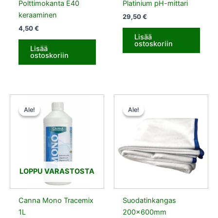
Polttimokanta E40
Platinium pH-mittari
keraaminen
29,50
€
4,50
€
Lisää
ostoskoriin
Lisää
ostoskoriin
Alkuperäinen
Nykyinen
Alkuperäinen
Nykyinen
hinta
hinta
hinta
hinta
Ale!
Ale!
Ale!
Ale!
oli:
on:
oli:
on:
14,50 €.
7,25 €.
14,17 €.
13,47 €.
LOPPU VARASTOSTA
Canna Mono Tracemix
Suodatinkangas
1L
200x600mm