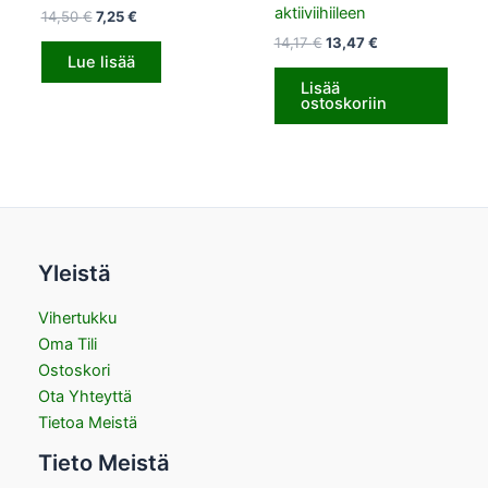
aktiiviihiileen
14,50
€
7,25
€
14,17
€
13,47
€
Lue lisää
Lisää
ostoskoriin
Yleistä
Vihertukku
Oma Tili
Ostoskori
Ota Yhteyttä
Tietoa Meistä
Tieto Meistä