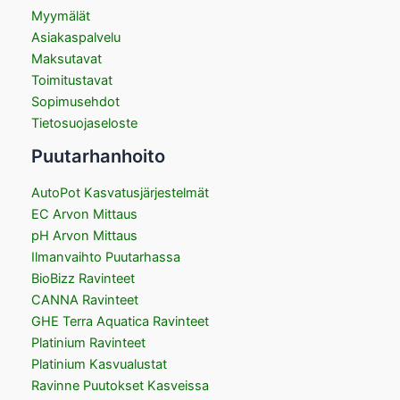
Myymälät
Asiakaspalvelu
Maksutavat
Toimitustavat
Sopimusehdot
Tietosuojaseloste
Puutarhanhoito
AutoPot Kasvatusjärjestelmät
EC Arvon Mittaus
pH Arvon Mittaus
Ilmanvaihto Puutarhassa
BioBizz Ravinteet
CANNA Ravinteet
GHE Terra Aquatica Ravinteet
Platinium Ravinteet
Platinium Kasvualustat
Ravinne Puutokset Kasveissa