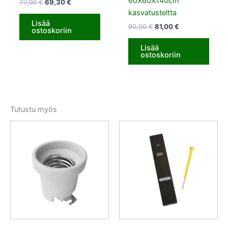
60X60X140cm
77,00
€
69,30
€
kasvatusteltta
Lisää
90,00
€
81,00
€
ostoskoriin
Lisää
ostoskoriin
Tutustu myös