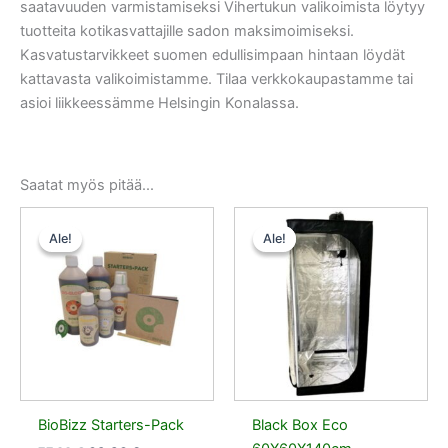
saatavuuden varmistamiseksi Vihertukun valikoimista löytyy
tuotteita kotikasvattajille sadon maksimoimiseksi.
Kasvatustarvikkeet suomen edullisimpaan hintaan löydät
kattavasta valikoimistamme. Tilaa verkkokaupastamme tai
asioi liikkeessämme Helsingin Konalassa.
Saatat myös pitää...
Alkuperäinen
Nykyinen
Alkuperäinen
Nykyinen
hinta
hinta
hinta
hinta
Ale!
Ale!
Ale!
Ale!
oli:
on:
oli:
on:
77,00 €.
69,30 €.
90,00 €.
81,00 €.
BioBizz Starters-Pack
Black Box Eco