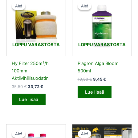
hinta
hinta
hinta
hinta
Ale!
Ale!
Ale!
Ale!
oli:
on:
oli:
on:
35,50 €.
33,72 €.
10,50 €.
9,45 €.
LOPPU VARASTOSTA
LOPPU VARASTOSTA
Hy Filter 250m³/h
Plagron Alga Bloom
100mm
500ml
Aktiivihiilisuodatin
10,50
€
9,45
€
35,50
€
33,72
€
Lue lisää
Lue lisää
Alkuperäinen
Nykyinen
Alkuperäinen
Nykyinen
hinta
hinta
hinta
hinta
Ale!
Ale!
Ale!
Ale!
oli:
on:
oli:
on: