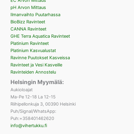
EC Arvon Mittaus
pH Arvon Mittaus
Ilmanvaihto Puutarhassa
BioBizz Ravinteet
CANNA Ravinteet
GHE Terra Aquatica Ravinteet
Platinium Ravinteet
Platinium Kasvualustat
Ravinne Puutokset Kasveissa
Ravinteet ja Vesi Kasveille
Ravinteiden Annostelu
Helsingin Myymälä:
Aukioloajat
Ma-Pe 12-18 La 12-15
Riihipellonkuja 3, 00390 Helsinki
Puh/Signal/WhatsApp:
Puh:+358401462620
info@vihertukku.fi