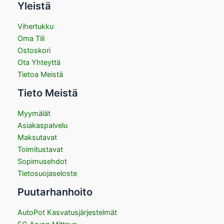
Yleistä
Vihertukku
Oma Tili
Ostoskori
Ota Yhteyttä
Tietoa Meistä
Tieto Meistä
Myymälät
Asiakaspalvelu
Maksutavat
Toimitustavat
Sopimusehdot
Tietosuojaseloste
Puutarhanhoito
AutoPot Kasvatusjärjestelmät