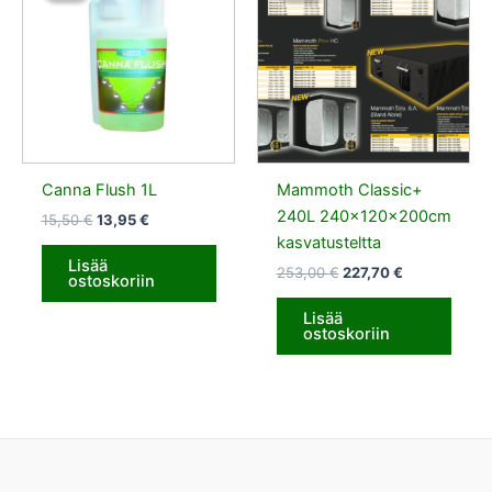
15,50 €.
13,95 €.
253,00 €.
227,70 €.
Canna Flush 1L
Mammoth Classic+
240L 240x120x200cm
15,50
€
13,95
€
kasvatusteltta
Lisää
253,00
€
227,70
€
ostoskoriin
Lisää
ostoskoriin