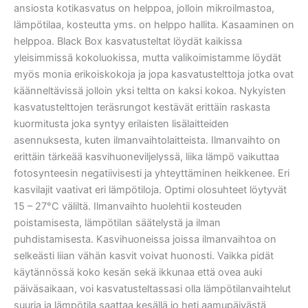
ansiosta kotikasvatus on helppoa, jolloin mikroilmastoa,
lämpötilaa, kosteutta yms. on helppo hallita. Kasaaminen on
helppoa. Black Box kasvatusteltat löydät kaikissa
yleisimmissä kokoluokissa, mutta valikoimistamme löydät
myös monia erikoiskokoja ja jopa kasvatustelttoja jotka ovat
käänneltävissä jolloin yksi teltta on kaksi kokoa. Nykyisten
kasvatustelttojen teräsrungot kestävät erittäin raskasta
kuormitusta joka syntyy erilaisten lisälaitteiden
asennuksesta, kuten ilmanvaihtolaitteista. Ilmanvaihto on
erittäin tärkeää kasvihuoneviljelyssä, liika lämpö vaikuttaa
fotosynteesin negatiivisesti ja yhteyttäminen heikkenee. Eri
kasvilajit vaativat eri lämpötiloja. Optimi olosuhteet löytyvät
15 – 27°C väliltä. Ilmanvaihto huolehtii kosteuden
poistamisesta, lämpötilan säätelystä ja ilman
puhdistamisesta. Kasvihuoneissa joissa ilmanvaihtoa on
selkeästi liian vähän kasvit voivat huonosti. Vaikka pidät
käytännössä koko kesän sekä ikkunaa että ovea auki
päiväsaikaan, voi kasvatusteltassasi olla lämpötilanvaihtelut
suuria ja lämpötila saattaa kesällä jo heti aamupäivästä