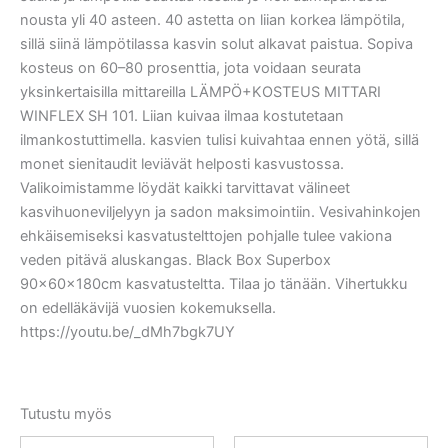
nousta yli 40 asteen. 40 astetta on liian korkea lämpötila,
sillä siinä lämpötilassa kasvin solut alkavat paistua. Sopiva
kosteus on 60–80 prosenttia, jota voidaan seurata
yksinkertaisilla mittareilla LÄMPÖ+KOSTEUS MITTARI
WINFLEX SH 101. Liian kuivaa ilmaa kostutetaan
ilmankostuttimella. kasvien tulisi kuivahtaa ennen yötä, sillä
monet sienitaudit leviävät helposti kasvustossa.
Valikoimistamme löydät kaikki tarvittavat välineet
kasvihuoneviljelyyn ja sadon maksimointiin. Vesivahinkojen
ehkäisemiseksi kasvatustelttojen pohjalle tulee vakiona
veden pitävä aluskangas. Black Box Superbox
90x60x180cm kasvatusteltta. Tilaa jo tänään. Vihertukku
on edelläkävijä vuosien kokemuksella.
https://youtu.be/_dMh7bgk7UY
Tutustu myös
Alkuperäinen
Nykyinen
Alkuperäinen
Nykyinen