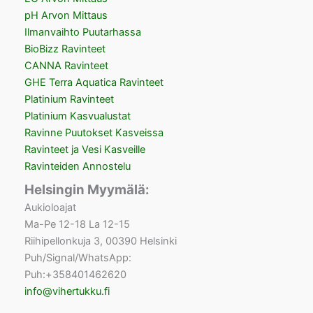
pH Arvon Mittaus
Ilmanvaihto Puutarhassa
BioBizz Ravinteet
CANNA Ravinteet
GHE Terra Aquatica Ravinteet
Platinium Ravinteet
Platinium Kasvualustat
Ravinne Puutokset Kasveissa
Ravinteet ja Vesi Kasveille
Ravinteiden Annostelu
Helsingin Myymälä:
Aukioloajat
Ma-Pe 12-18 La 12-15
Riihipellonkuja 3, 00390 Helsinki
Puh/Signal/WhatsApp:
Puh:+358401462620
info@vihertukku.fi