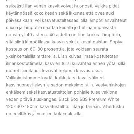
selkeästi liian vähän kasvit voivat huonosti. Vaikka pidät
käytännössä koko kesän sekä ikkunaa että ovea auki
päiväsaikaan, voi kasvatusteltassasi olla lämpötilanvaihtelut
suuria ja lämpötila saattaa kesällä jo heti aamupäivästä
nousta yli 40 asteen. 40 astetta on liian korkea lämpötila,
sillä siinä lämpötilassa kasvin solut alkavat paistua. Sopiva
kosteus on 60–80 prosenttia, jota voidaan seurata
yksinkertaisilla mittareilla. Liian kuivaa ilmaa kostutetaan
ilmankostuttimella. kasvien tulisi kuivahtaa ennen yötä, sillä
monet sienitaudit leviävät helposti kasvustossa.
Valikoimistamme löydät kaikki tarvittavat välineet
kasvihuoneviljelyyn ja sadon maksimointiin. Vesivahinkojen
ehkäisemiseksi kasvatustelttojen pohjalle tulee vakiona
veden pitävä aluskangas. Black Box BBS Premium White
120x60x180cm kasvatusteltta. Tilaa jo tänään. Vihertukku
on edelläkävijä vuosien kokemuksella.