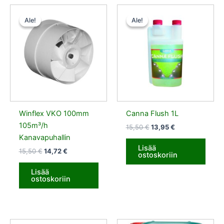
Alkuperäinen
Nykyinen
Alkuperäinen
Nykyinen
hinta
hinta
hinta
hinta
Ale!
Ale!
Ale!
Ale!
oli:
on:
oli:
on:
15,50 €.
14,72 €.
15,50 €.
13,95 €.
Winflex VKO 100mm
Canna Flush 1L
105m³/h
15,50
€
13,95
€
Kanavapuhallin
Lisää
15,50
€
14,72
€
ostoskoriin
Lisää
ostoskoriin
Alkuperäinen
Nykyinen
Alkuperäinen
Nykyinen