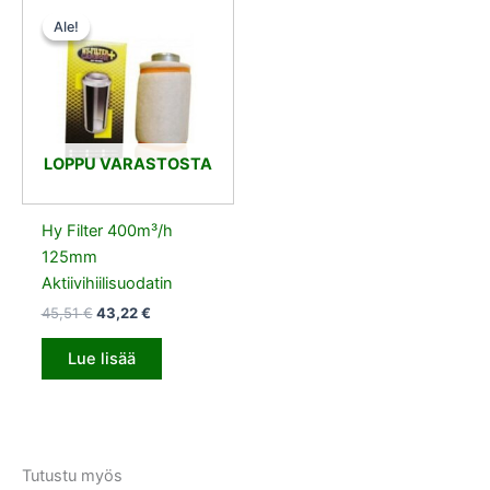
Alkuperäinen
Nykyinen
hinta
hinta
Ale!
Ale!
oli:
on:
45,51 €.
43,22 €.
LOPPU VARASTOSTA
Hy Filter 400m³/h
125mm
Aktiivihiilisuodatin
45,51
€
43,22
€
Lue lisää
Tutustu myös