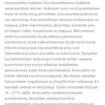
kasvatusteltta malleista. Kasvatustelttamme sisältävät
vedenkestävän alustan, teräksiset runko-osat ja laadukkaan
mylar tai white lining pinnoitteen. Kasvatusteltoissamme ei
ole valovuotoja. Kasvatustelttojen ansiosta kotikasvatus on
helppoa, jolloin mikroilmastoa, lämpötilaa, kosteutta yms.
on helppo hallita. Kasaaminen on helppoa. BBS premium
white kasvatusteltat löydät kaikissa yleisimmissä
kokoluokissa, mutta valikoimistamme löydät myös monia
erikoiskokoja ja jopa kasvatustelttoja jotka ovat
käänneltävissä jolloin yksi teltta on kaksi kokoa. Nykyisten
kasvatustelttojen teräsrungot kestävät erittäin raskasta
kuormitusta joka syntyy erilaisten lisälaitteiden
asennuksesta, kuten ilmanvaihtolaitteista. Ilmanvaihto on
erittäin tärkeää kasvihuoneviljelyssä, liika lämpö vaikuttaa
fotosynteesin negatiivisesti ja yhteyttäminen heikkenee. Eri
kasvilajit vaativat eri lämpötiloja. Optimi olosuhteet löytyvät
15 – 27°C väliltä. Ilmanvaihto huolehtii kosteuden
poistamisesta, lämpötilan säätelystä ja ilman
puhdistamisesta. Kasvihuoneissa joissa ilmanvaihtoa on