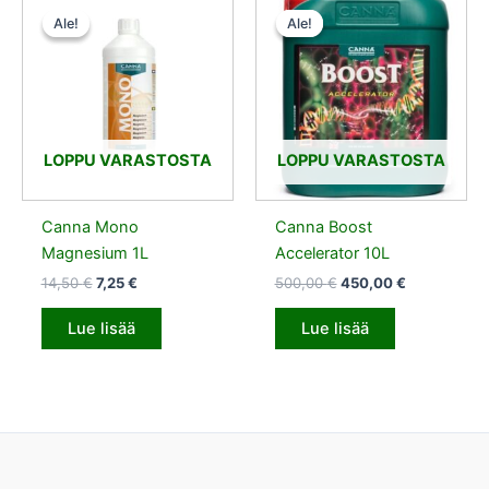
hinta
hinta
hinta
hinta
Ale!
Ale!
Ale!
Ale!
oli:
on:
oli:
on:
14,50 €.
7,25 €.
500,00 €.
450,00 €.
LOPPU VARASTOSTA
LOPPU VARASTOSTA
Canna Mono
Canna Boost
Magnesium 1L
Accelerator 10L
14,50
€
7,25
€
500,00
€
450,00
€
Lue lisää
Lue lisää