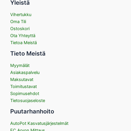
Yleistä
Vihertukku
Oma Tili
Ostoskori
Ota Yhteyttä
Tietoa Meistä
Tieto Meistä
Myymälät
Asiakaspalvelu
Maksutavat
Toimitustavat
Sopimusehdot
Tietosuojaseloste
Puutarhanhoito
AutoPot Kasvatusjärjestelmät
EC Arvon Mittaus