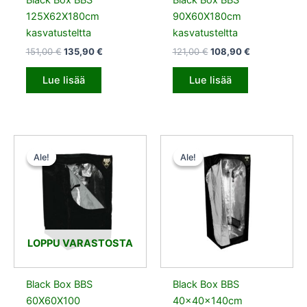
Black Box BBS
Black Box BBS
125X62X180cm
90X60X180cm
kasvatusteltta
kasvatusteltta
151,00
€
135,90
€
121,00
€
108,90
€
Lue lisää
Lue lisää
Alkuperäinen
Nykyinen
Alkuperäinen
Nykyinen
hinta
hinta
hinta
hinta
Ale!
Ale!
Ale!
Ale!
oli:
on:
oli:
on:
80,00 €.
72,00 €.
96,00 €.
86,40 €.
LOPPU VARASTOSTA
Black Box BBS
Black Box BBS
60X60X100
40x40x140cm