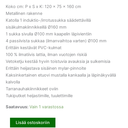
Koko cm: P x S x K: 120 x 75 x 160 cm
Metallinen rakenne
Katolla 1 induktio-/irrotussukka säädettävillä
sisäkulmakiinnikkeillä Ø160 mm
1 sukka sivulla Ø100 mm kaapelin läpivientiin
4 passiivista sukkaa (ilmanvaihtoa varten) Ø100 mm
Erittäin kestävät PVC-kulmat
100 % ilmatiivis lattia, ilman vuotojen riskiä
Vetoketju kestää hyvin toistuvia avauksia ja sulkemisia
Erittäin heijastava sisäinen mylar-pinnoite
Kaksinkertainen etuovi mustalla kankaalla ja läpinäkyvällä
kalvolla
Tarranauhakiinnikkeet oviin
Tukiputket heijastimille, tuulettimille
Saatavuus:
Vain 1 varastossa
Lisää ostoskoriin