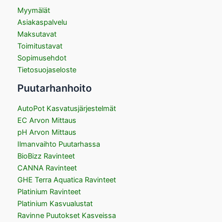
Myymälät
Asiakaspalvelu
Maksutavat
Toimitustavat
Sopimusehdot
Tietosuojaseloste
Puutarhanhoito
AutoPot Kasvatusjärjestelmät
EC Arvon Mittaus
pH Arvon Mittaus
Ilmanvaihto Puutarhassa
BioBizz Ravinteet
CANNA Ravinteet
GHE Terra Aquatica Ravinteet
Platinium Ravinteet
Platinium Kasvualustat
Ravinne Puutokset Kasveissa