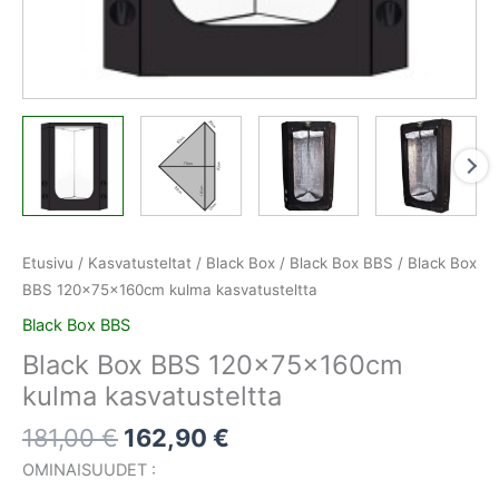
Etusivu
/
Kasvatusteltat
/
Black Box
/
Black Box BBS
/ Black Box
BBS 120x75x160cm kulma kasvatusteltta
Black Box BBS
Black Box BBS 120x75x160cm
kulma kasvatusteltta
181,00
€
162,90
€
OMINAISUUDET :