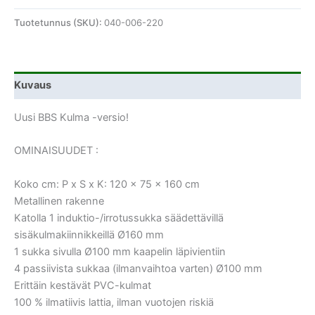
Tuotetunnus (SKU):
040-006-220
Kuvaus
Uusi BBS Kulma -versio!
OMINAISUUDET :
Koko cm: P x S x K: 120 x 75 x 160 cm
Metallinen rakenne
Katolla 1 induktio-/irrotussukka säädettävillä
sisäkulmakiinnikkeillä Ø160 mm
1 sukka sivulla Ø100 mm kaapelin läpivientiin
4 passiivista sukkaa (ilmanvaihtoa varten) Ø100 mm
Erittäin kestävät PVC-kulmat
100 % ilmatiivis lattia, ilman vuotojen riskiä