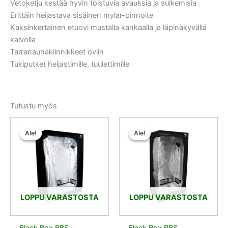
Vetoketju kestää hyvin toistuvia avauksia ja sulkemisia
Erittäin heijastava sisäinen mylar-pinnoite
Kaksinkertainen etuovi mustalla kankaalla ja läpinäkyvällä
kalvolla
Tarranauhakiinnikkeet oviin
Tukiputket heijastimille, tuulettimille
Tutustu myös
Alkuperäinen
Nykyinen
Alkuperäinen
Nykyinen
hinta
hinta
hinta
hinta
Ale!
Ale!
Ale!
Ale!
oli:
on:
oli:
on:
151,00 €.
135,90 €.
121,00 €.
108,90 €.
LOPPU VARASTOSTA
LOPPU VARASTOSTA