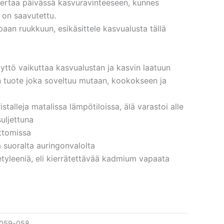
 kertaa päivässä kasvuravinteeseen, kunnes
 on saavutettu.
mpaan ruukkuun, esikäsittele kasvualusta tällä
käyttö vaikuttaa kasvualustan ja kasvin laatuun
 tuote joka soveltuu mutaan, kookokseen ja
talleja matalissa lämpötiloissa, älä varastoi alle
suljettuna
attomissa
 suoralta auringonvalolta
yleeniä, eli kierrätettävää kadmium vapaata
059-058