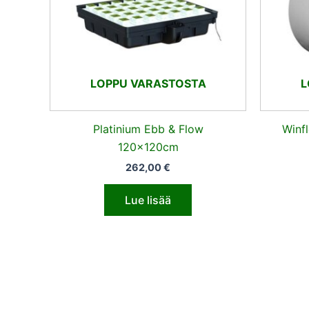
LOPPU VARASTOSTA
L
Platinium Ebb & Flow
Winf
120x120cm
262,00
€
Lue lisää