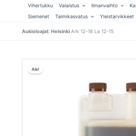
Siirry
Vihertukku
Valaistus
Ilmanvaihto
Ka
sisältöön
Siemenet
Taimikasvatus
Yleistarvikkeet
Aukioloajat: Helsinki
Ark 12-18 La 12-15
Ale!