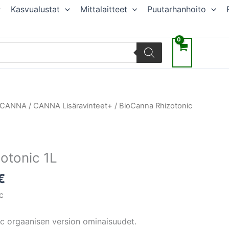
Kasvualustat
Mittalaitteet
Puutarhanhoito
räinen
Nykyinen
CANNA
/
CANNA Lisäravinteet+
/ BioCanna Rhizotonic
hinta
on:
€.
34,65 €.
otonic 1L
€
c
c orgaanisen version ominaisuudet.