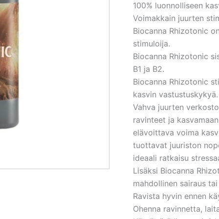
100% luonnolliseen kas
Voimakkain juurten stim
Biocanna Rhizotonic on
stimuloija.
Biocanna Rhizotonic sis
B1 ja B2.
Biocanna Rhizotonic sti
kasvin vastustuskykyä.
Vahva juurten verkost
ravinteet ja kasvamaan
elävoittava voima kasve
tuottavat juuriston no
ideaali ratkaisu stressaa
Lisäksi Biocanna Rhizot
mahdollinen sairaus tai
Ravista hyvin ennen kä
Ohenna ravinnetta, laita