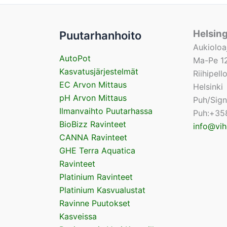
Helsin
Puutarhanhoito
Aukioloa
AutoPot
Ma-Pe 12
Kasvatusjärjestelmät
Riihipel
EC Arvon Mittaus
Helsinki
pH Arvon Mittaus
Puh/Sig
Ilmanvaihto Puutarhassa
Puh:+35
BioBizz Ravinteet
info@vih
CANNA Ravinteet
GHE Terra Aquatica
Ravinteet
Platinium Ravinteet
Platinium Kasvualustat
Ravinne Puutokset
Kasveissa