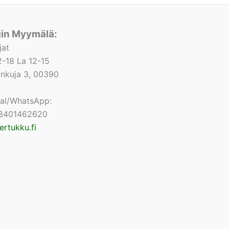
gin Myymälä:
jat
-18 La 12-15
lonkuja 3, 00390
nal/WhatsApp:
8401462620
ertukku.fi