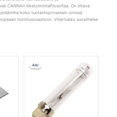
ivat CANNAn liiketoimintafilosofiaa. On oltava
ttä pidämme koko tuotantoprosessin omissa
n nopeaan toimitusosastoon. Vihertukku suosittelee
inen
ykyinen
Alkuperäinen
Nykyinen
inta
hinta
hinta
Ale!
Ale!
n:
oli:
on:
5,38 €.
111,50 €.
83,62 €.