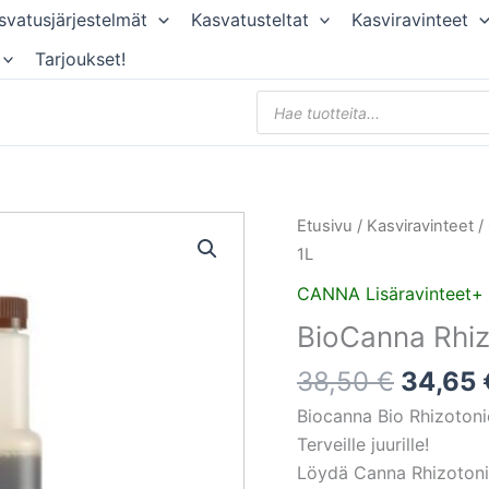
svatusjärjestelmät
Kasvatusteltat
Kasviravinteet
Tarjoukset!
Products
search
Alkupe
Etusivu
/
Kasviravinteet
/
hinta
1L
oli:
CANNA Lisäravinteet+
38,50 
BioCanna Rhiz
38,50
€
34,65
Biocanna Bio Rhizotoni
Terveille juurille!
Löydä Canna Rhizotoni