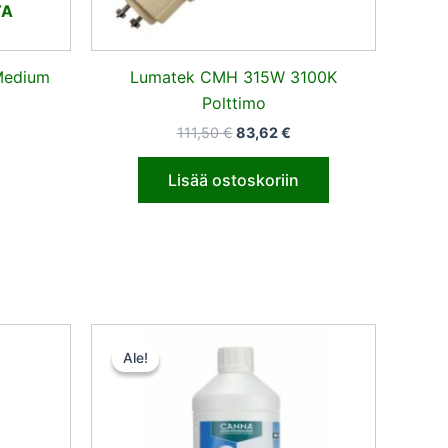
TA
Medium
Lumatek CMH 315W 3100K
Polttimo
111,50
€
83,62
€
Lisää ostoskoriin
inen
ykyinen
Alkuperäinen
Nykyinen
inta
hinta
hinta
Ale!
Ale!
n:
oli:
on:
28,25 €.
14,50 €.
7,25 €.