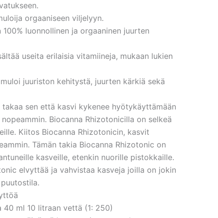
vatukseen.
uloija orgaaniseen viljelyyn.
 100% luonnollinen ja orgaaninen juurten
ältää useita erilaisia vitamiineja, mukaan lukien
muloi juuriston kehitystä, juurten kärkiä sekä
o takaa sen että kasvi kykenee hyötykäyttämään
 nopeammin. Biocanna Rhizotonicilla on selkeä
ille. Kiitos Biocanna Rhizotonicin, kasvit
peammin. Tämän takia Biocanna Rhizotonic on
ntuneille kasveille, etenkin nuorille pistokkaille.
onic elvyttää ja vahvistaa kasveja joilla on jokin
 puutostila.
yttöä
 40 ml 10 litraan vettä (1: 250)