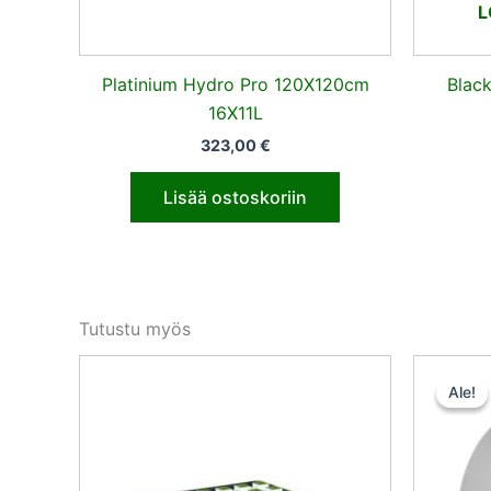
L
Platinium Hydro Pro 120X120cm
Blac
16X11L
323,00
€
Lisää ostoskoriin
Tutustu myös
Ale!
Ale!