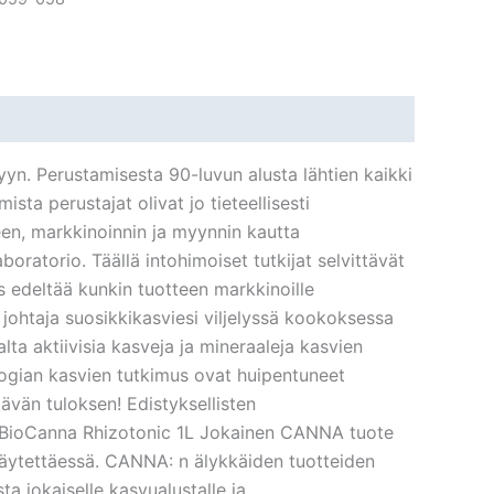
yn. Perustamisesta 90-luvun alusta lähtien kaikki
sta perustajat olivat jo tieteellisesti
en, markkinoinnin ja myynnin kautta
oratorio. Täällä intohimoiset tutkijat selvittävät
 edeltää kunkin tuotteen markkinoille
n johtaja suosikkikasviesi viljelyssä kookoksessa
a aktiivisia kasveja ja mineraaleja kasvien
logian kasvien tutkimus ovat huipentuneet
tävän tuloksen! Edistyksellisten
ä. BioCanna Rhizotonic 1L Jokainen CANNA tuote
käytettäessä. CANNA: n älykkäiden tuotteiden
ta jokaiselle kasvualustalle ja