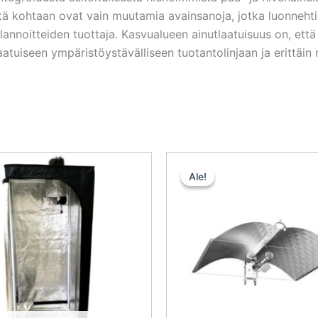
ystä kohtaan ovat vain muutamia avainsanoja, jotka luonneht
lannoitteiden tuottaja. Kasvualueen ainutlaatuisuus on, e
atuiseen ympäristöystävälliseen tuotantolinjaan ja erittäi
Alkuperäinen
Nykyinen
Alkuperä
N
hinta
hinta
hinta
h
Ale!
Ale!
oli:
on:
oli:
o
90,00 €.
81,00 €.
100,50 €.
7