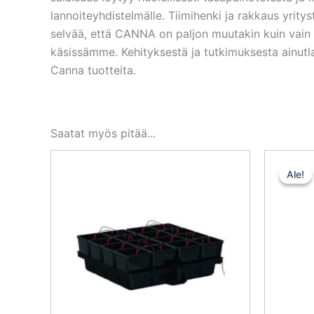
lannoiteyhdistelmälle. Tiimihenki ja rakkaus yrit
selvää, että CANNA on paljon muutakin kuin vain 
käsissämme. Kehityksestä ja tutkimuksesta ainutla
Canna tuotteita.
Saatat myös pitää...
Ale!
Ale!