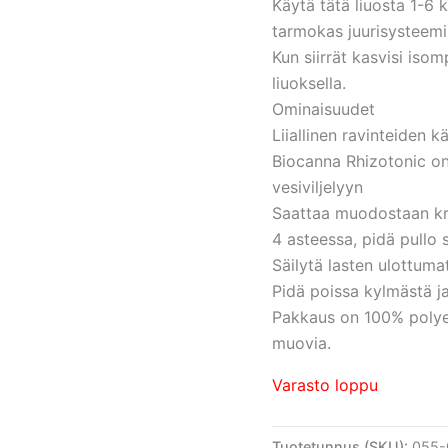
Käytä tätä liuosta 1-6
tarmokas juurisysteemi
Kun siirrät kasvisi iso
liuoksella.
Ominaisuudet
Liiallinen ravinteiden 
Biocanna Rhizotonic on
vesiviljelyyn
Saattaa muodostaan kris
4 asteessa, pidä pullo 
Säilytä lasten ulottum
Pidä poissa kylmästä ja
Pakkaus on 100% polyet
muovia.
Varasto loppu
Tuotetunnus (SKU):
055-