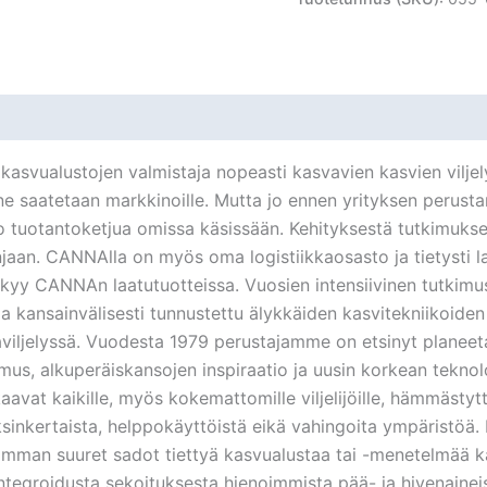
asvualustojen valmistaja nopeasti kasvavien kasvien viljely
 ne saatetaan markkinoille. Mutta jo ennen yrityksen perustami
 tuotantoketjua omissa käsissään. Kehityksestä tutkimukse
jaan. CANNAlla on myös oma logistiikkaosasto ja tietysti lab
kyy CANNAn laatutuotteissa. Vuosien intensiivinen tutkimus
a ja kansainvälisesti tunnustettu älykkäiden kasvitekniikoide
iljelyssä. Vuodesta 1979 perustajamme on etsinyt planeetalt
mus, alkuperäiskansojen inspiraatio ja uusin korkean tekno
kaavat kaikille, myös kokemattomille viljelijöille, hämmästyt
sinkertaista, helppokäyttöistä eikä vahingoita ympäristö
simman suuret sadot tiettyä kasvualustaa tai -menetelmää 
 integroidusta sekoituksesta hienoimmista pää- ja hivenaineis