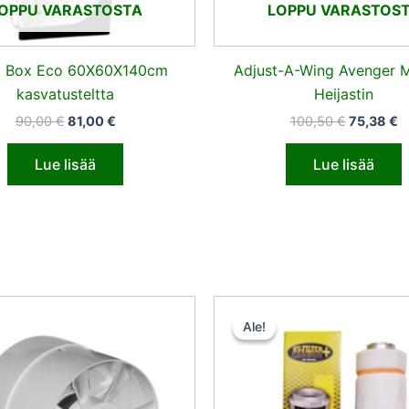
OPPU VARASTOSTA
LOPPU VARASTOS
k Box Eco 60X60X140cm
Adjust-A-Wing Avenger 
kasvatusteltta
Heijastin
90,00
€
81,00
€
100,50
€
75,38
€
Lue lisää
Lue lisää
Alkuperäinen
Nykyinen
Alkuperä
N
hinta
hinta
hinta
h
Ale!
Ale!
oli:
on:
oli:
o
15,50 €.
14,72 €.
135,00 €.
1