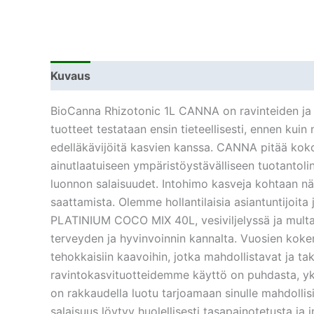
Kuvaus
Lisätiedot
BioCanna Rhizotonic 1L CANNA on ravinteiden ja k
tuotteet testataan ensin tieteellisesti, ennen kuin
edelläkävijöitä kasvien kanssa. CANNA pitää koko
ainutlaatuiseen ympäristöystävälliseen tuotantolin
luonnon salaisuudet. Intohimo kasveja kohtaan nä
saattamista. Olemme hollantilaisia ​​asiantuntijoit
PLATINIUM COCO MIX 40L, vesiviljelyssä ja multav
terveyden ja hyvinvoinnin kannalta. Vuosien koke
tehokkaisiin kaavoihin, jotka mahdollistavat ja ta
ravintokasvituotteidemme käyttö on puhdasta, yk
on rakkaudella luotu tarjoamaan sinulle mahdolli
salaisuus löytyy huolellisesti tasapainotetusta ja