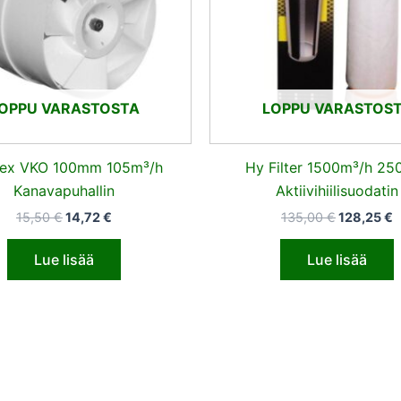
OPPU VARASTOSTA
LOPPU VARASTOS
lex VKO 100mm 105m³/h
Hy Filter 1500m³/h 2
Kanavapuhallin
Aktiivihiilisuodatin
15,50
€
14,72
€
135,00
€
128,25
€
Lue lisää
Lue lisää