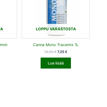
TA
LOPPU VARASTOSTA
50mm
Canna Mono Tracemix 1L
14,50
€
7,25
€
Lue lisää