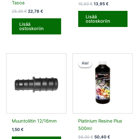
Tasoa
15,50
€
13,95
€
25,30
€
22,78
€
Lisää
ostoskoriin
Lisää
ostoskoriin
Alkuperäinen
Nykyinen
hinta
hinta
Ale!
Ale!
oli:
on:
56,00 €.
50,40 €.
Muuntoliitin 12/16mm
Platinium Resine Plus
500ml
1,50
€
56,00
€
50,40
€