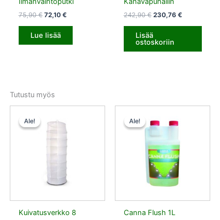
Ilmanvaihtoputki
Kanavapuhallin
75,90
€
72,10
€
242,90
€
230,76
€
Lue lisää
Lisää
ostoskoriin
Tutustu myös
Alkuperäinen
Nykyinen
Alkuperäinen
Nykyinen
hinta
hinta
hinta
hinta
Ale!
Ale!
Ale!
Ale!
oli:
on:
oli:
on:
25,30 €.
22,78 €.
15,50 €.
13,95 €.
Kuivatusverkko 8
Canna Flush 1L