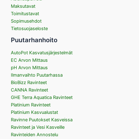
Maksutavat
Toimitustavat
Sopimusehdot
Tietosuojaseloste
Puutarhanhoito
AutoPot Kasvatusjärjestelmät
EC Arvon Mittaus
pH Arvon Mittaus
Ilmanvaihto Puutarhassa
BioBizz Ravinteet
CANNA Ravinteet
GHE Terra Aquatica Ravinteet
Platinium Ravinteet
Platinium Kasvualustat
Ravinne Puutokset Kasveissa
Ravinteet ja Vesi Kasveille
Ravinteiden Annostelu