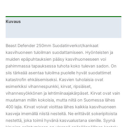
Kuvaus
Lisätiedot
Beast Defender 250mm Suodatinverkot/kankaat
kasvihuoneen tuloilman suodattamiseen. Hyönteisten ja
muiden epäpuhtauksien pääsy kasvihuoneeseen voi
pahimmassa tapauksessa tuhota koko tulevan sadon. On
siis tärkeää asentaa tuloilma puolelle hyvät suodattimet
katastrofin ehkäisemiseksi. Kasvien tuholaisia ovat
esimerkiksi vihannespunkki, kirvat, ripsiäiset,
vihannesyökkönen ja lehtimiinaajakärpäset. Kirvat ovat vain
muutaman millin kokoisia, mutta niitä on Suomessa lähes
400 lajia. Kirvat voivat vioittaa lähes kaikkia kasvihuoneen
kasveja imemällä niistä nesteitä. Ne erittävät sokeripitoista
nestettä, joka toimii hyvänä kasvualustana sienille. Syynä