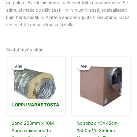
on pakko. Kaikki aistimme pääsevät töihin puutarhassa. Se
stimuloi meitä positiivisesti – niin ruumiillisesti, sosiaalisesti
kuin henkisestikin. Ajattele sadonkorjuuta tilaisuutena, jossa
voit viettää omaa aikaa ja ajatella.
Saatat myös pitää...
Alkuperäinen
Nykyinen
Alkuperäinen
Nykyinen
hinta
hinta
hinta
hinta
Ale!
Ale!
Ale!
Ale!
oli:
on:
oli:
on:
75,90 €.
72,10 €.
242,90 €.
230,76 €.
LOPPU VARASTOSTA
Sono 250mm x 10M
Sonobox 45x45cm
Äänenvaimennettu
1500m³/h 250mm