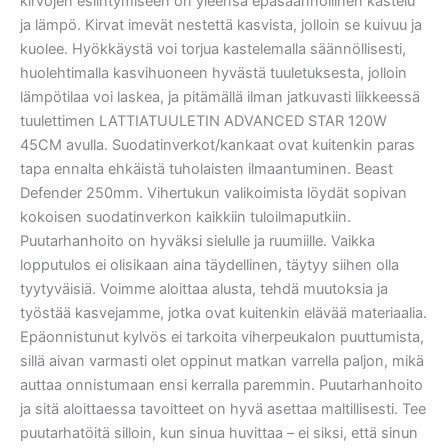
kirvojen esiintymiseen on yleensä epäsäännöllinen kastelu
ja lämpö. Kirvat imevät nestettä kasvista, jolloin se kuivuu ja
kuolee. Hyökkäystä voi torjua kastelemalla säännöllisesti,
huolehtimalla kasvihuoneen hyvästä tuuletuksesta, jolloin
lämpötilaa voi laskea, ja pitämällä ilman jatkuvasti liikkeessä
tuulettimen LATTIATUULETIN ADVANCED STAR 120W
45CM avulla. Suodatinverkot/kankaat ovat kuitenkin paras
tapa ennalta ehkäistä tuholaisten ilmaantuminen. Beast
Defender 250mm. Vihertukun valikoimista löydät sopivan
kokoisen suodatinverkon kaikkiin tuloilmaputkiin.
Puutarhanhoito on hyväksi sielulle ja ruumiille. Vaikka
lopputulos ei olisikaan aina täydellinen, täytyy siihen olla
tyytyväisiä. Voimme aloittaa alusta, tehdä muutoksia ja
työstää kasvejamme, jotka ovat kuitenkin elävää materiaalia.
Epäonnistunut kylvös ei tarkoita viherpeukalon puuttumista,
sillä aivan varmasti olet oppinut matkan varrella paljon, mikä
auttaa onnistumaan ensi kerralla paremmin. Puutarhanhoito
ja sitä aloittaessa tavoitteet on hyvä asettaa maltillisesti. Tee
puutarhatöitä silloin, kun sinua huvittaa – ei siksi, että sinun