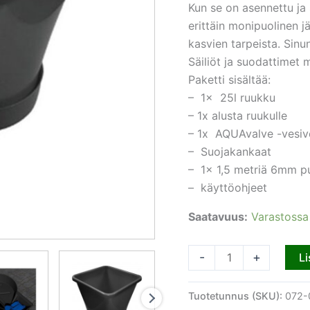
Kun se on asennettu ja 
erittäin monipuolinen jä
kasvien tarpeista. Sinun
Säiliöt ja suodattimet
Paketti sisältää:
– 1x 25l ruukku
– 1x alusta ruukulle
– 1x AQUAvalve -vesiven
– Suojakankaat
– 1x 1,5 metriä 6mm p
– käyttöohjeet
Saatavuus:
Varastossa
-
+
Li
Tuotetunnus (SKU):
072-