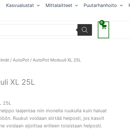
Kasvualustat
Mittalaitteet
Puutarhanhoito
elmät
/
AutoPot
/ AutoPot Moduuli XL 25L
li XL 25L
 25L
helppo laajentaa niin monella ruukulla kuin haluat
iöön. Ruukut voidaan siirtää helposti, jos kasvit
ne voidaan sijoittaa erilleen toisistaan helposti.