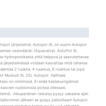
opot järjestelmä. Autopot XL on suurin Autopot
rvitseman vesimäärän (Aquavalve). AutoPot XL
kee hydroponiikasta yhtä helppoa ja saavutettavaa
ässä järjestelmässä voidaan kasvattaa mitä tahansa
ajentaa 2 ruukka, 4 ruukkua, 6 ruukkua tai jopa
ot Moduuli XL 25L Autopot hallitsee
n taso on minimissä. Ei enää kasteluongelmia!
 kasvien ruokkimista poissa ollessasi.
estelmä. Alkuperäinen ratkaisu pysyy vakaana ajan
 Kalibroinnin jälkeen se pysyy paikoillaan! Autopot
ereen sijoitetun tankin avulla voit säilyttää