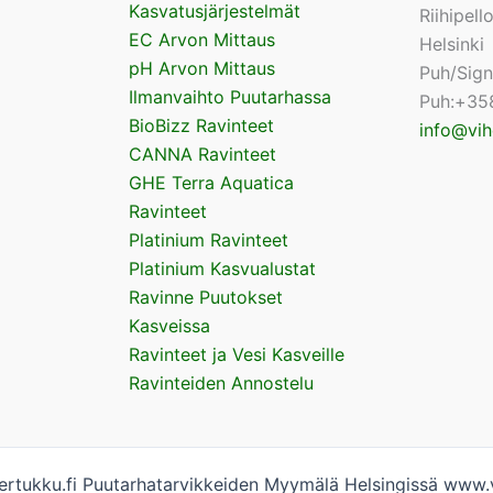
Kasvatusjärjestelmät
Riihipel
EC Arvon Mittaus
Helsinki
pH Arvon Mittaus
Puh/Sig
Ilmanvaihto Puutarhassa
Puh:+35
BioBizz Ravinteet
info@vih
CANNA Ravinteet
GHE Terra Aquatica
Ravinteet
Platinium Ravinteet
Platinium Kasvualustat
Ravinne Puutokset
Kasveissa
Ravinteet ja Vesi Kasveille
Ravinteiden Annostelu
rtukku.fi Puutarhatarvikkeiden Myymälä Helsingissä www.v