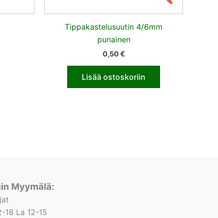
l
Tippakastelusuutin 4/6mm
punainen
0,50
€
Lisää ostoskoriin
gin Myymälä:
jat
-18 La 12-15