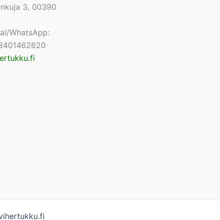
lonkuja 3, 00390
nal/WhatsApp:
8401462620
ertukku.fi
ihertukku.fi