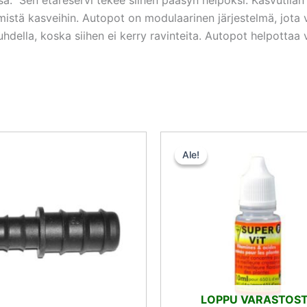
mistä kasveihin. Autopot on modulaarinen järjestelmä, jota 
uuhdella, koska siihen ei kerry ravinteita. Autopot helpotta
Alkuperä
Ny
hinta
hin
Ale!
Ale!
oli:
on:
10,50 €.
9,4
LOPPU VARASTOS