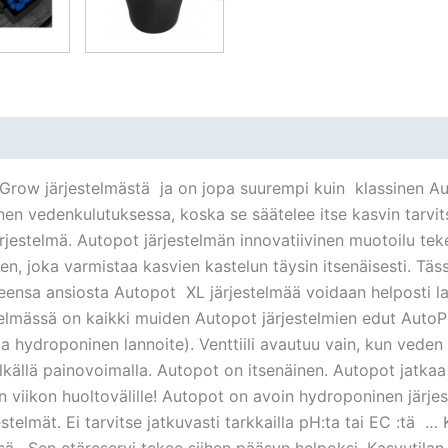
ow järjestelmästä ja on jopa suurempi kuin klassinen Aut
dellinen vedenkulutuksessa, koska se säätelee itse kasvin ta
jestelmä. Autopot järjestelmän innovatiivinen muotoilu te
alven, joka varmistaa kasvien kastelun täysin itsenäisesti. T
eensa ansiosta Autopot XL järjestelmää voidaan helposti la
elmässä on kaikki muiden Autopot järjestelmien edut AutoP
ja hydroponinen lannoite). Venttiili avautuu vain, kun vede
lkällä painovoimalla. Autopot on itsenäinen. Autopot jatkaa
n viikon huoltovälille! Autopot on avoin hydroponinen järj
estelmät. Ei tarvitse jatkuvasti tarkkailla pH:ta tai EC :tä …
ä. Sen etäreservi tekee siihen pääsyn helpoksi. Kasvutilan vi