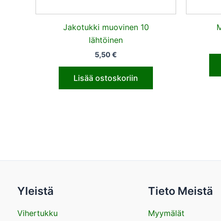
Jakotukki muovinen 10
M
lähtöinen
5,50
€
Lisää ostoskoriin
Yleistä
Tieto Meistä
Vihertukku
Myymälät