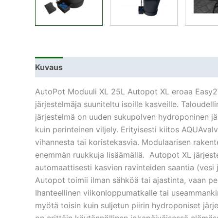
Kuvaus
Lisätiedot
AutoPot Moduuli XL 25L Autopot XL eroaa Easy2Gr
järjestelmäja suuniteltu isoille kasveille. Talou
järjestelmä on uuden sukupolven hydroponinen jär
kuin perinteinen viljely. Erityisesti kiitos AQUAv
vihannesta tai koristekasvia. Modulaarisen rakent
enemmän ruukkuja lisäämällä. Autopot XL järjest
automaattisesti kasvien ravinteiden saantia (vesi 
Autopot toimii ilman sähköä tai ajastinta, vaan pe
Ihanteellinen viikonloppumatkalle tai useammanki
myötä toisin kuin suljetun piirin hydroponiset järj
on erittäin käytännöllinen jokapäiväisessä elämäss