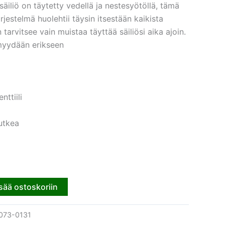
säiliö on täytetty vedellä ja nestesyötöllä, tämä
rjestelmä huolehtii täysin itsestään kaikista
 tarvitsee vain muistaa täyttää säiliösi aika ajoin.
 myydään erikseen
ttiili
utkea
sää ostoskoriin
073-0131