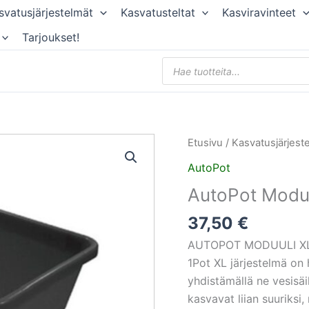
svatusjärjestelmät
Kasvatusteltat
Kasviravinteet
Tarjoukset!
Products
search
AutoPot
Etusivu
/
Kasvatusjärjest
Moduuli
AutoPot
XL
AutoPot Moduu
25L
määrä
37,50
€
AUTOPOT MODUULI XL
1Pot XL järjestelmä on 
yhdistämällä ne vesisäil
kasvavat liian suuriksi, 