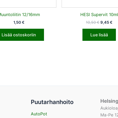
uuntoliitin 12/16mm
HESI Supervit 10m
1,50
€
10,50
€
9,45
€
Lisää ostoskoriin
Lue lisää
Helsin
Puutarhanhoito
Aukioloa
AutoPot
Ma-Pe 12