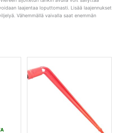
voidaan laajentaa loputtomasti. Lisää laajennukset
a viljelyä. Vähemmällä vaivalla saat enemmän
inen
kyinen
ta
5 €.
TA