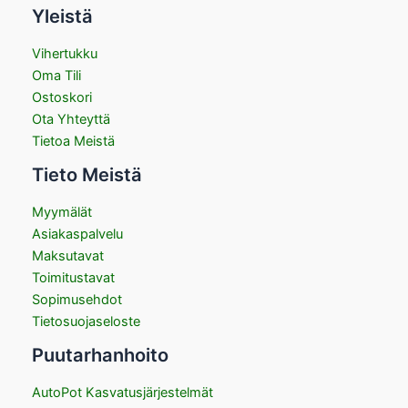
Yleistä
Vihertukku
Oma Tili
Ostoskori
Ota Yhteyttä
Tietoa Meistä
Tieto Meistä
Myymälät
Asiakaspalvelu
Maksutavat
Toimitustavat
Sopimusehdot
Tietosuojaseloste
Puutarhanhoito
AutoPot Kasvatusjärjestelmät