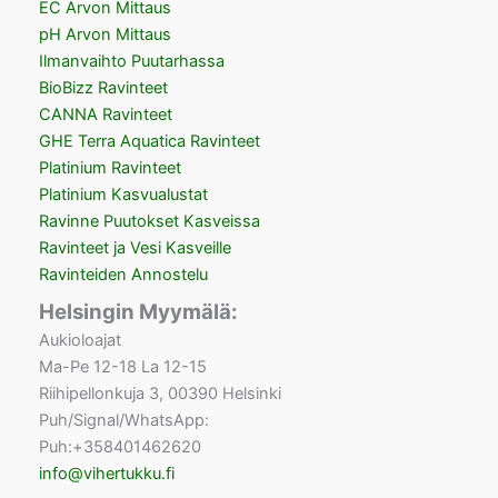
EC Arvon Mittaus
pH Arvon Mittaus
Ilmanvaihto Puutarhassa
BioBizz Ravinteet
CANNA Ravinteet
GHE Terra Aquatica Ravinteet
Platinium Ravinteet
Platinium Kasvualustat
Ravinne Puutokset Kasveissa
Ravinteet ja Vesi Kasveille
Ravinteiden Annostelu
Helsingin Myymälä:
Aukioloajat
Ma-Pe 12-18 La 12-15
Riihipellonkuja 3, 00390 Helsinki
Puh/Signal/WhatsApp:
Puh:+358401462620
info@vihertukku.fi