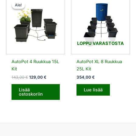
hinta
hinta
Ale!
Ale!
oli:
on:
143,00 €.
129,00 €.
LOPPU VARASTOSTA
AutoPot 4 Ruukkua 15L
AutoPot XL 8 Ruukkua
Kit
25L Kit
143,00
€
129,00
€
354,00
€
Lisää
Lue lisää
ostoskoriin