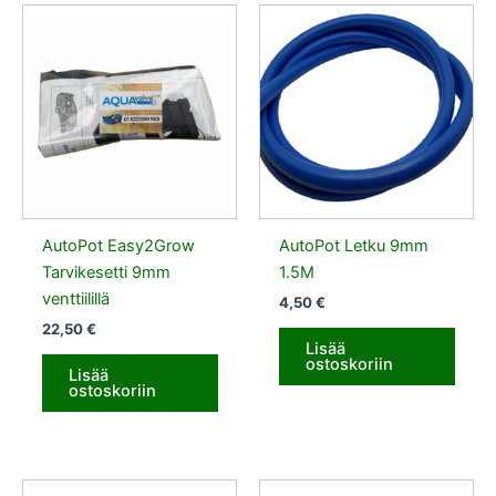
AutoPot Easy2Grow
AutoPot Letku 9mm
Tarvikesetti 9mm
1.5M
venttiilillä
4,50
€
22,50
€
Lisää
ostoskoriin
Lisää
ostoskoriin
Alkuperäinen
Nykyinen