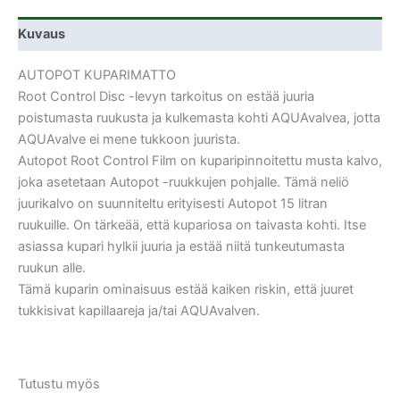
Kuvaus
AUTOPOT KUPARIMATTO
Root Control Disc -levyn tarkoitus on estää juuria
poistumasta ruukusta ja kulkemasta kohti AQUAvalvea, jotta
AQUAvalve ei mene tukkoon juurista.
Autopot Root Control Film on kuparipinnoitettu musta kalvo,
joka asetetaan Autopot -ruukkujen pohjalle. Tämä neliö
juurikalvo on suunniteltu erityisesti Autopot 15 litran
ruukuille. On tärkeää, että kupariosa on taivasta kohti. Itse
asiassa kupari hylkii juuria ja estää niitä tunkeutumasta
ruukun alle.
Tämä kuparin ominaisuus estää kaiken riskin, että juuret
tukkisivat kapillaareja ja/tai AQUAvalven.
Tutustu myös