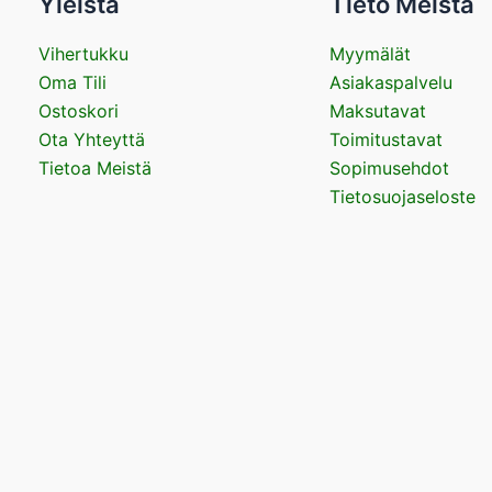
Yleistä
Tieto Meistä
Vihertukku
Myymälät
Oma Tili
Asiakaspalvelu
Ostoskori
Maksutavat
Ota Yhteyttä
Toimitustavat
Tietoa Meistä
Sopimusehdot
Tietosuojaseloste