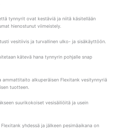
.
ttä tynnyrit ovat kestäviä ja niitä käsitellään
saumat hienostunut viimeistely.
sti vesitiivis ja turvallinen ulko- ja sisäkäyttöön.
itetaan kätevä hana tynnyrin pohjalle snap
ja ammattitaito alkuperäisen Flexitank vesitynnyriä
isen tuotteen.
seen suurikokoiset vesisäiliöitä ja usein
t Flexitank yhdessä ja jälkeen pesimäaikana on