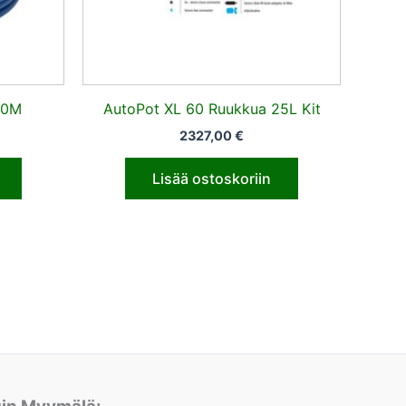
30M
AutoPot XL 60 Ruukkua 25L Kit
2327,00
€
Lisää ostoskoriin