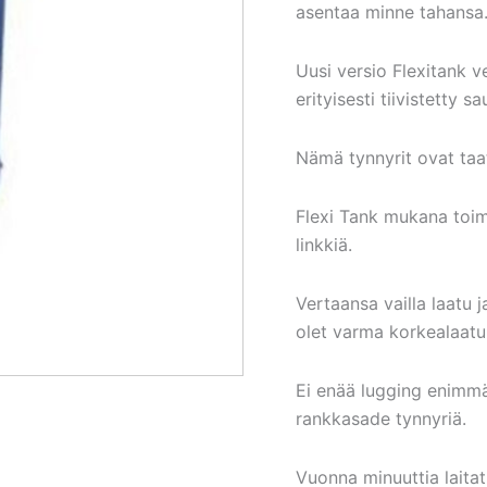
asentaa minne tahansa
Uusi versio Flexitank ve
erityisesti tiivistetty 
Nämä tynnyrit ovat taatu
Flexi Tank mukana toim
linkkiä.
Vertaansa vailla laatu 
olet varma korkealaatu
Ei enää lugging enimmäk
rankkasade tynnyriä.
Vuonna minuuttia laita