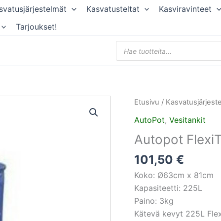
svatusjärjestelmät
Kasvatusteltat
Kasviravinteet
Tarjoukset!
Products
search
Etusivu
/
Kasvatusjärjest
AutoPot
,
Vesitankit
Autopot Flexi
101,50
€
Koko: Ø63cm x 81cm
Kapasiteetti: 225L
Paino: 3kg
Kätevä kevyt 225L Flex