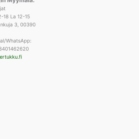
gin Myymälä:
jat
-18 La 12-15
lonkuja 3, 00390
nal/WhatsApp:
8401462620
ertukku.fi