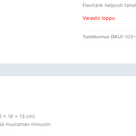
Flexitank helposti taite
Varasto loppu
Tuotetunnus (SKU):
029-
0 x 18 x 13 cm)
tää muutaman minuutin