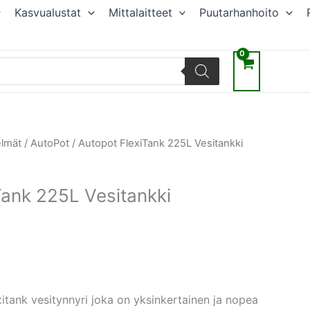
Kasvualustat
Mittalaitteet
Puutarhanhoito
elmät
/
AutoPot
/ Autopot FlexiTank 225L Vesitankki
Tank 225L Vesitankki
itank vesitynnyri joka on yksinkertainen ja nopea