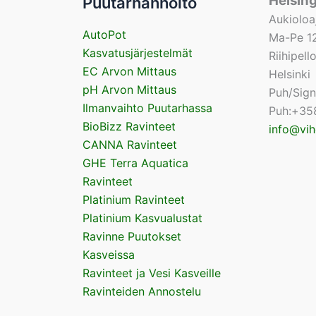
Helsin
Puutarhanhoito
Aukioloa
AutoPot
Ma-Pe 12
Kasvatusjärjestelmät
Riihipel
EC Arvon Mittaus
Helsinki
pH Arvon Mittaus
Puh/Sig
Ilmanvaihto Puutarhassa
Puh:+35
BioBizz Ravinteet
info@vih
CANNA Ravinteet
GHE Terra Aquatica
Ravinteet
Platinium Ravinteet
Platinium Kasvualustat
Ravinne Puutokset
Kasveissa
Ravinteet ja Vesi Kasveille
Ravinteiden Annostelu