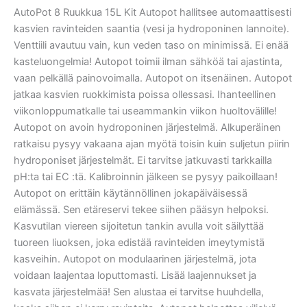
AutoPot 8 Ruukkua 15L Kit Autopot hallitsee automaattisesti
kasvien ravinteiden saantia (vesi ja hydroponinen lannoite).
Venttiili avautuu vain, kun veden taso on minimissä. Ei enää
kasteluongelmia! Autopot toimii ilman sähköä tai ajastinta,
vaan pelkällä painovoimalla. Autopot on itsenäinen. Autopot
jatkaa kasvien ruokkimista poissa ollessasi. Ihanteellinen
viikonloppumatkalle tai useammankin viikon huoltovälille!
Autopot on avoin hydroponinen järjestelmä. Alkuperäinen
ratkaisu pysyy vakaana ajan myötä toisin kuin suljetun piirin
hydroponiset järjestelmät. Ei tarvitse jatkuvasti tarkkailla
pH:ta tai EC :tä. Kalibroinnin jälkeen se pysyy paikoillaan!
Autopot on erittäin käytännöllinen jokapäiväisessä
elämässä. Sen etäreservi tekee siihen pääsyn helpoksi.
Kasvutilan viereen sijoitetun tankin avulla voit säilyttää
tuoreen liuoksen, joka edistää ravinteiden imeytymistä
kasveihin. Autopot on modulaarinen järjestelmä, jota
voidaan laajentaa loputtomasti. Lisää laajennukset ja
kasvata järjestelmää! Sen alustaa ei tarvitse huuhdella,