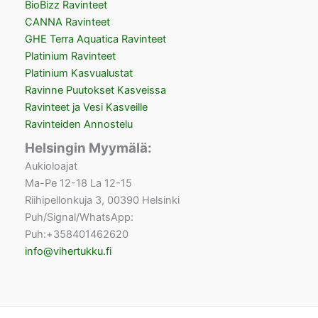
BioBizz Ravinteet
CANNA Ravinteet
GHE Terra Aquatica Ravinteet
Platinium Ravinteet
Platinium Kasvualustat
Ravinne Puutokset Kasveissa
Ravinteet ja Vesi Kasveille
Ravinteiden Annostelu
Helsingin Myymälä:
Aukioloajat
Ma-Pe 12-18 La 12-15
Riihipellonkuja 3, 00390 Helsinki
Puh/Signal/WhatsApp:
Puh:+358401462620
info@vihertukku.fi