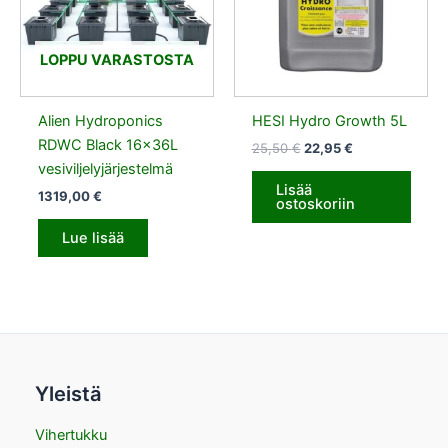
LOPPU VARASTOSTA
Alien Hydroponics
HESI Hydro Growth 5L
RDWC Black 16x36L
25,50
€
22,95
€
vesiviljelyjärjestelmä
Lisää
1319,00
€
ostoskoriin
Lue lisää
Yleistä
Vihertukku