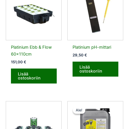
Platinium Ebb & Flow
Platinium pH-mittari
60x110cm
29,50
€
151,00
€
Lisää
ostoskoriin
Lisää
ostoskoriin
Alkuperäinen
Nykyinen
hinta
hinta
Ale!
Ale!
oli:
on:
25,50 €.
22,95 €.