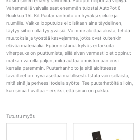
koska siihen ei kerry ravinteita. Autopot helpottaa viljelyä.
Vähemmällä vaivalla saat enemmän tulosta! AutoPot 8
Ruukkua 15L Kit Puutarhanhoito on hyväksi sielulle ja
ruumiille. Vaikka lopputulos ei olisikaan aina täydellinen,
täytyy siihen olla tyytyväisiä. Voimme aloittaa alusta, tehdä
muutoksia ja työstää kasvejamme, jotka ovat kuitenkin
elävää materiaalia. Epäonnistunut kylvös ei tarkoita
viherpeukalon puuttumista, sillä aivan varmasti olet oppinut
matkan varrella paljon, mikä auttaa onnistumaan ensi
kerralla paremmin. Puutarhanhoito ja sitä aloittaessa
tavoitteet on hyvä asettaa maltillisesti. Istuta vain sellaista,
mitä sinä ja perheesi todella syötte. Tee puutarhatöitä silloin,
kun sinua huvittaa – ei siksi, että sinun on pakko.
Tutustu myös