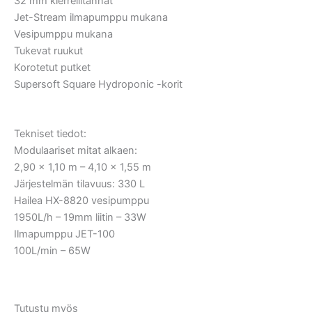
32 mm kierreliitännät
Jet-Stream ilmapumppu mukana
Vesipumppu mukana
Tukevat ruukut
Korotetut putket
Supersoft Square Hydroponic -korit
Tekniset tiedot:
Modulaariset mitat alkaen:
2,90 x 1,10 m – 4,10 x 1,55 m
Järjestelmän tilavuus: 330 L
Hailea HX-8820 vesipumppu
1950L/h – 19mm liitin – 33W
Ilmapumppu JET-100
100L/min – 65W
Tutustu myös