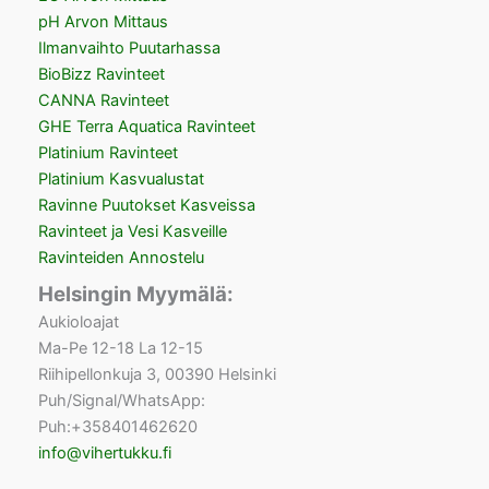
pH Arvon Mittaus
Ilmanvaihto Puutarhassa
BioBizz Ravinteet
CANNA Ravinteet
GHE Terra Aquatica Ravinteet
Platinium Ravinteet
Platinium Kasvualustat
Ravinne Puutokset Kasveissa
Ravinteet ja Vesi Kasveille
Ravinteiden Annostelu
Helsingin Myymälä:
Aukioloajat
Ma-Pe 12-18 La 12-15
Riihipellonkuja 3, 00390 Helsinki
Puh/Signal/WhatsApp:
Puh:+358401462620
info@vihertukku.fi