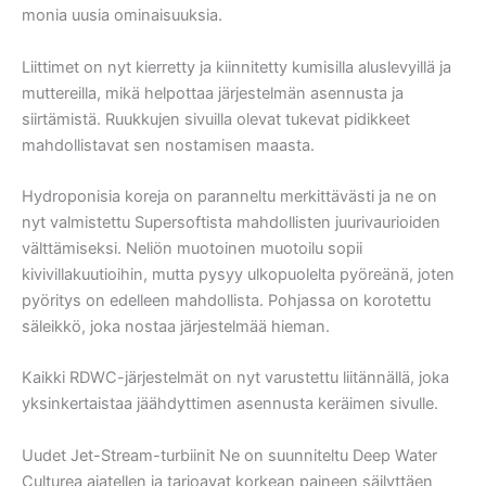
monia uusia ominaisuuksia.
Liittimet on nyt kierretty ja kiinnitetty kumisilla aluslevyillä ja
muttereilla, mikä helpottaa järjestelmän asennusta ja
siirtämistä. Ruukkujen sivuilla olevat tukevat pidikkeet
mahdollistavat sen nostamisen maasta.
Hydroponisia koreja on paranneltu merkittävästi ja ne on
nyt valmistettu Supersoftista mahdollisten juurivaurioiden
välttämiseksi. Neliön muotoinen muotoilu sopii
kivivillakuutioihin, mutta pysyy ulkopuolelta pyöreänä, joten
pyöritys on edelleen mahdollista. Pohjassa on korotettu
säleikkö, joka nostaa järjestelmää hieman.
Kaikki RDWC-järjestelmät on nyt varustettu liitännällä, joka
yksinkertaistaa jäähdyttimen asennusta keräimen sivulle.
Uudet Jet-Stream-turbiinit Ne on suunniteltu Deep Water
Culturea ajatellen ja tarjoavat korkean paineen säilyttäen