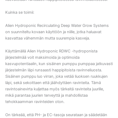
Kuinka se toimii:
Alien Hydroponic Recirculating Deep Water Grow Systems
on suunniteltu kovaan käyttöön ja niille, jotka haluavat
kasvattaa vähemmän mutta suurempia kasveja.
Käyttämällä Alien Hydroponic RDWC -hydroponista
järjestelmää voit maksimoida ja optimoida
kasvupotentiaalin, kun sisäinen pumppu pumppaa jatkuvasti
järjestelmän läpi runsaasti happipitoista ravinneliuosta.
Sisäinen pumppu luo virran, joka vetää liuoksen ruukkujen
läpi, sekä sekoittaen että jäähdyttäen ravinteita. Tämä
ravintoainevirta kuljettaa myös tärkeitä ravinteita juurille,
mikä parantaa juurien terveyttä ja mahdollistaa
tehokkaamman ravinteiden oton.
On tärkeää, että PH- ja EC-tasoja seurataan ja säädetään