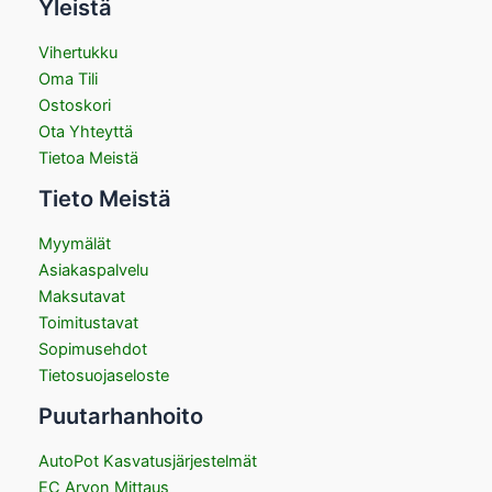
Yleistä
Vihertukku
Oma Tili
Ostoskori
Ota Yhteyttä
Tietoa Meistä
Tieto Meistä
Myymälät
Asiakaspalvelu
Maksutavat
Toimitustavat
Sopimusehdot
Tietosuojaseloste
Puutarhanhoito
AutoPot Kasvatusjärjestelmät
EC Arvon Mittaus