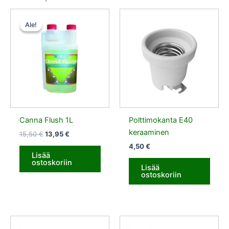
Alkuperäinen
Nykyinen
hinta
hinta
Ale!
Ale!
oli:
on:
15,50 €.
13,95 €.
Canna Flush 1L
Polttimokanta E40
keraaminen
15,50
€
13,95
€
4,50
€
Lisää
ostoskoriin
Lisää
ostoskoriin
Alkuperäinen
Nykyinen
Alkuperäinen
Nykyinen
hinta
hinta
hinta
hinta