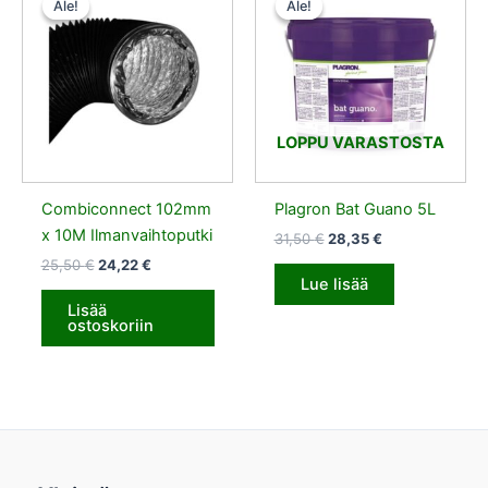
Ale!
Ale!
Ale!
Ale!
oli:
on:
oli:
on:
25,50 €.
24,22 €.
31,50 €.
28,35 €.
LOPPU VARASTOSTA
Combiconnect 102mm
Plagron Bat Guano 5L
x 10M Ilmanvaihtoputki
31,50
€
28,35
€
25,50
€
24,22
€
Lue lisää
Lisää
ostoskoriin