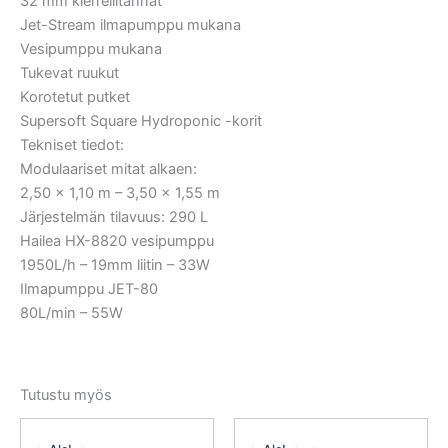
32 mm kierreliitännät
Jet-Stream ilmapumppu mukana
Vesipumppu mukana
Tukevat ruukut
Korotetut putket
Supersoft Square Hydroponic -korit
Tekniset tiedot:
Modulaariset mitat alkaen:
2,50 x 1,10 m – 3,50 x 1,55 m
Järjestelmän tilavuus: 290 L
Hailea HX-8820 vesipumppu
1950L/h – 19mm liitin – 33W
Ilmapumppu JET-80
80L/min – 55W
Tutustu myös
Alkuperäinen
Nykyinen
Alkuperäinen
Nykyinen
hinta
hinta
hinta
hinta