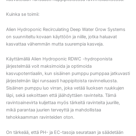
Kuinka se toimii:
Alien Hydroponic Recirculating Deep Water Grow Systems
on suunniteltu kovaan käyttöön ja niille, jotka haluavat
kasvattaa vähemmän mutta suurempia kasveja.
Käyttämällä Alien Hydroponic RDWC -hydroponista
järjestelmää voit maksimoida ja optimoida
kasvupotentiaalin, kun sisäinen pumppu pumppaa jatkuvasti
järjestelmän läpi runsaasti happipitoista ravinneliuosta.
Sisäinen pumppu luo virran, joka vetää liuoksen ruukkujen
läpi, sekä sekoittaen että jäähdyttäen ravinteita. Tämä
ravintoainevirta kuljettaa myös tärkeitä ravinteita juurille,
mikä parantaa juurien terveyttä ja mahdollistaa
tehokkaamman ravinteiden oton.
On tärkeää, että PH- ja EC-tasoja seurataan ja säädetään