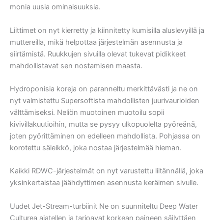
monia uusia ominaisuuksia.
Liittimet on nyt kierretty ja kiinnitetty kumisilla aluslevyillä ja
muttereilla, mikä helpottaa järjestelmän asennusta ja
siirtämistä. Ruukkujen sivuilla olevat tukevat pidikkeet
mahdollistavat sen nostamisen maasta.
Hydroponisia koreja on paranneltu merkittävästi ja ne on
nyt valmistettu Supersoftista mahdollisten juurivaurioiden
välttämiseksi. Neliön muotoinen muotoilu sopii
kivivillakuutioihin, mutta se pysyy ulkopuolelta pyöreänä,
joten pyörittäminen on edelleen mahdollista. Pohjassa on
korotettu säleikkö, joka nostaa järjestelmää hieman.
Kaikki RDWC-järjestelmät on nyt varustettu liitännällä, joka
yksinkertaistaa jäähdyttimen asennusta keräimen sivulle.
Uudet Jet-Stream-turbiinit Ne on suunniteltu Deep Water
Culturea ajatellen ja tarjoavat korkean paineen säilyttäen