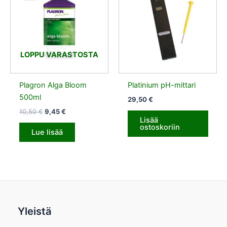
10,50 €.
9,45 €.
LOPPU VARASTOSTA
Plagron Alga Bloom
Platinium pH-mittari
500ml
29,50
€
10,50
€
9,45
€
Lisää
ostoskoriin
Lue lisää
Yleistä