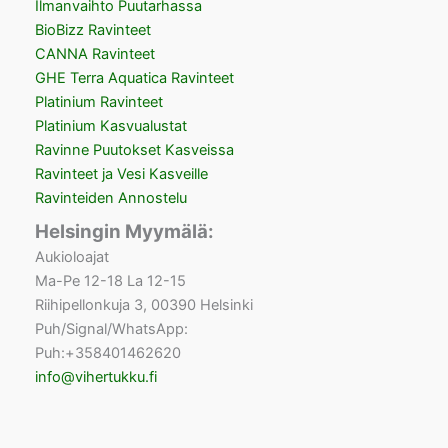
Ilmanvaihto Puutarhassa
BioBizz Ravinteet
CANNA Ravinteet
GHE Terra Aquatica Ravinteet
Platinium Ravinteet
Platinium Kasvualustat
Ravinne Puutokset Kasveissa
Ravinteet ja Vesi Kasveille
Ravinteiden Annostelu
Helsingin Myymälä:
Aukioloajat
Ma-Pe 12-18 La 12-15
Riihipellonkuja 3, 00390 Helsinki
Puh/Signal/WhatsApp:
Puh:+358401462620
info@vihertukku.fi