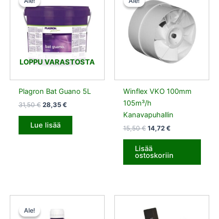
Ale!
Ale!
Ale!
Ale!
oli:
on:
oli:
on:
31,50 €.
28,35 €.
15,50 €.
14,72 €.
LOPPU VARASTOSTA
Plagron Bat Guano 5L
Winflex VKO 100mm
105m³/h
31,50
€
28,35
€
Kanavapuhallin
Lue lisää
15,50
€
14,72
€
Lisää
ostoskoriin
Alkuperäinen
Nykyinen
hinta
hinta
Ale!
Ale!
oli:
on: