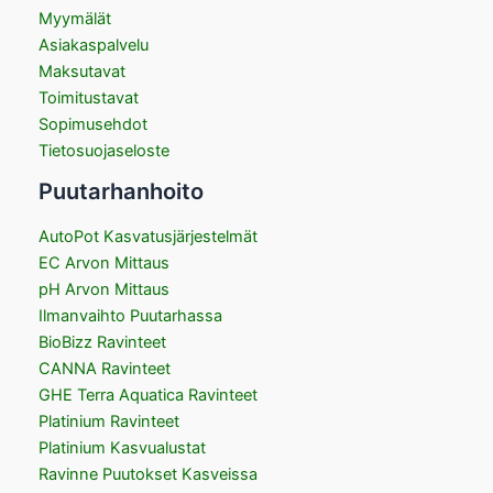
Myymälät
Asiakaspalvelu
Maksutavat
Toimitustavat
Sopimusehdot
Tietosuojaseloste
Puutarhanhoito
AutoPot Kasvatusjärjestelmät
EC Arvon Mittaus
pH Arvon Mittaus
Ilmanvaihto Puutarhassa
BioBizz Ravinteet
CANNA Ravinteet
GHE Terra Aquatica Ravinteet
Platinium Ravinteet
Platinium Kasvualustat
Ravinne Puutokset Kasveissa