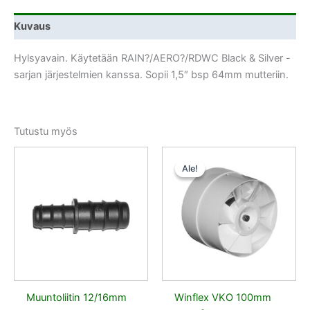
Kuvaus
Hylsyavain. Käytetään RAIN?/AERO?/RDWC Black & Silver -
sarjan järjestelmien kanssa. Sopii 1,5″ bsp 64mm mutteriin.
Tutustu myös
Alkuperäinen
Nykyinen
hinta
hinta
Ale!
Ale!
oli:
on:
15,50 €.
14,72 €.
Muuntoliitin 12/16mm
Winflex VKO 100mm