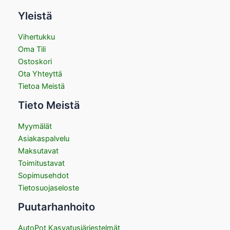
Yleistä
Vihertukku
Oma Tili
Ostoskori
Ota Yhteyttä
Tietoa Meistä
Tieto Meistä
Myymälät
Asiakaspalvelu
Maksutavat
Toimitustavat
Sopimusehdot
Tietosuojaseloste
Puutarhanhoito
AutoPot Kasvatusjärjestelmät