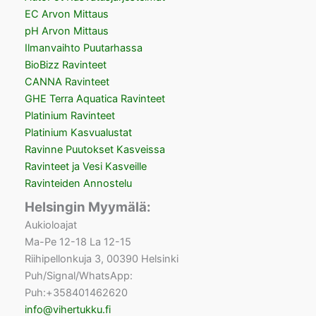
EC Arvon Mittaus
pH Arvon Mittaus
Ilmanvaihto Puutarhassa
BioBizz Ravinteet
CANNA Ravinteet
GHE Terra Aquatica Ravinteet
Platinium Ravinteet
Platinium Kasvualustat
Ravinne Puutokset Kasveissa
Ravinteet ja Vesi Kasveille
Ravinteiden Annostelu
Helsingin Myymälä:
Aukioloajat
Ma-Pe 12-18 La 12-15
Riihipellonkuja 3, 00390 Helsinki
Puh/Signal/WhatsApp:
Puh:+358401462620
info@vihertukku.fi