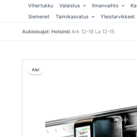
Siirry
Vihertukku
Valaistus
Ilmanvaihto
Ka
sisältöön
Siemenet
Taimikasvatus
Yleistarvikkeet
Aukioloajat: Helsinki
Ark 12-18 La 12-15
Ale!