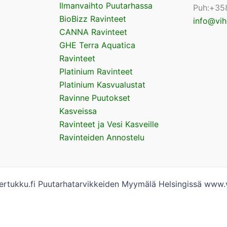
Ilmanvaihto Puutarhassa
Puh:+35
BioBizz Ravinteet
info@vih
CANNA Ravinteet
GHE Terra Aquatica
Ravinteet
Platinium Ravinteet
Platinium Kasvualustat
Ravinne Puutokset
Kasveissa
Ravinteet ja Vesi Kasveille
Ravinteiden Annostelu
rtukku.fi Puutarhatarvikkeiden Myymälä Helsingissä www.v