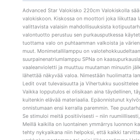
Advanced Star Valokisko 220cm Valokiskolla sääst
valokiskoon. Kiskossa on moottori joka liikuttaa
valittavista valaisin mahdollisuuksista kotipuuta
valontuotto perustuu sen purkausputkessa käyte
tuottama valo on puhtaamman valkoista ja värien
muut. Monimetallilamppu on valotehokkuudeltaan lä
suurpainenatriumlamppu SPNa on kaasupurkauslampp
vaaleanvioletti ja muuttuu muutaman minuutin jäl
lähettää näkyvää valoa. Nimestään huolimatta lam
Ledit ovat tulevaisuutta ja Vihertukku suosittelee 
Vaikka lopputulos ei olisikaan aina täydellinen, t
kuitenkin elävää materiaalia. Epäonnistunut kylvös
onnistumaan ensi kerralla paremmin. Tee puutarhatö
Se stimuloi meitä positiivisesti – niin ruumiillisest
Meillä kaikilla on luontainen ymmärrys luonnon 
tehty nykyaikana niin helpoksi, että kaikki tarvi