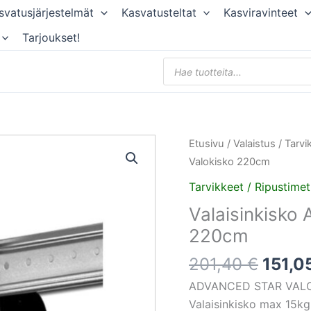
svatusjärjestelmät
Kasvatusteltat
Kasviravinteet
Tarjoukset!
Products
search
Alkup
Valaisinkisko
Etusivu
/
Valaistus
/
Tarvi
hinta
Advanced
Valokisko 220cm
oli:
Star
Tarvikkeet / Ripustimet
201,4
Valokisko
Valaisinkisko
220cm
220cm
määrä
201,40
€
151,0
ADVANCED STAR VAL
Valaisinkisko max 15kg. 