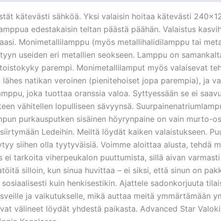
ät kätevästi sähköä. Yksi valaisin hoitaa kätevästi 240x1
 lamppua edestakaisin teltan päästä päähän. Valaistus kasv
rhaasi. Monimetallilamppu (myös metallihalidilamppu tai met
ttyyn useiden eri metallien seokseen. Lamppu on samankal
toistokyky parempi. Monimetallilamput myös valaisevat teh
hes natikan veroinen (pienitehoiset jopa parempia), ja val
u, joka tuottaa oranssia valoa. Syttyessään se ei saavuta 
keen vähitellen lopulliseen sävyynsä. Suurpainenatriumlampu
pun purkausputken sisäinen höyrynpaine on vain murto-osa 
siirtymään Ledeihin. Meiltä löydät kaiken valaistukseen. Puu
äytyy siihen olla tyytyväisiä. Voimme aloittaa alusta, tehdä
 ei tarkoita viherpeukalon puuttumista, sillä aivan varmasti
itä silloin, kun sinua huvittaa – ei siksi, että sinun on pa
i, sosiaalisesti kuin henkisestikin. Ajattele sadonkorjuuta til
kasveille ja vaikutukselle, mikä auttaa meitä ymmärtämään
ttavat välineet löydät yhdestä paikasta. Advanced Star Valo