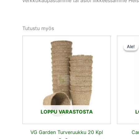
verkkokaupastamme tai asioi liikkeessämme Helsi
Tutustu myös
Ale!
Ale!
LOPPU VARASTOSTA
L
VG Garden Turveruukku 20 Kpl
Ca