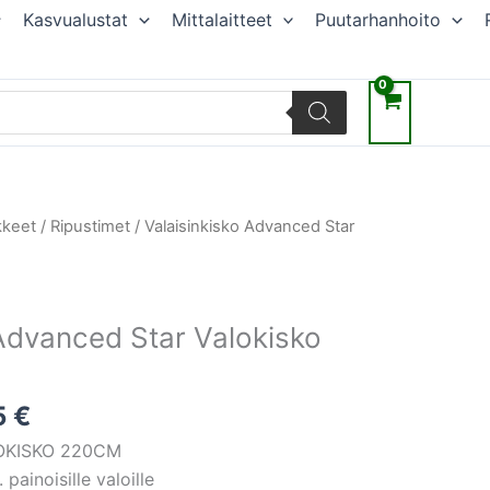
Kasvualustat
Mittalaitteet
Puutarhanhoito
eräinen
Nykyinen
kkeet / Ripustimet
/ Valaisinkisko Advanced Star
hinta
on:
0 €.
151,05 €.
 Advanced Star Valokisko
5
€
OKISKO 220CM
painoisille valoille