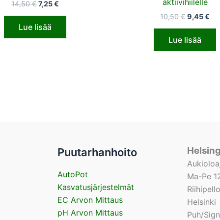
aktiivihiilelle
14,50
€
7,25
€
10,50
€
9,45
€
Lue lisää
Lue lisää
Helsin
Puutarhanhoito
Aukioloa
AutoPot
Ma-Pe 12
Kasvatusjärjestelmät
Riihipel
EC Arvon Mittaus
Helsinki
pH Arvon Mittaus
Puh/Sig