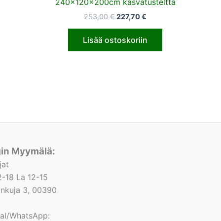
240x120x200cm kasvatusteltta
253,00
€
227,70
€
Lisää ostoskoriin
gin Myymälä:
jat
-18 La 12-15
lonkuja 3, 00390
nal/WhatsApp: