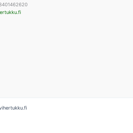
8401462620
ertukku.fi
ihertukku.fi