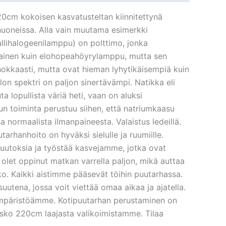
20cm kokoisen kasvatusteltan kiinnitettynä
ihuoneissa. Alla vain muutama esimerkki
allihalogeenilamppu) on polttimo, jonka
tainen kuin elohopeahöyrylamppu, mutta sen
okkaasti, mutta ovat hieman lyhytikäisempiä kuin
on spektri on paljon sinertävämpi. Natikka eli
lopullista väriä heti, vaan on aluksi
n toiminta perustuu siihen, että natriumkaasu
normaalista ilmanpaineesta. Valaistus ledeillä.
tarhanhoito on hyväksi sielulle ja ruumiille.
 muutoksia ja työstää kasvejamme, jotka ovat
 olet oppinut matkan varrella paljon, mikä auttaa
kko. Kaikki aistimme pääsevät töihin puutarhassa.
aisuutena, jossa voit viettää omaa aikaa ja ajatella.
 ympäristöämme. Kotipuutarhan perustaminen on
kisko 220cm laajasta valikoimistamme. Tilaa