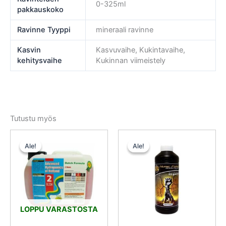
0-325ml
pakkauskoko
Ravinne Tyyppi
mineraali ravinne
Kasvin
Kasvuvaihe, Kukintavaihe,
kehitysvaihe
Kukinnan viimeistely
Tutustu myös
Alkuperäinen
Nykyinen
Alkuperäinen
Nykyinen
hinta
hinta
hinta
hinta
Ale!
Ale!
Ale!
Ale!
oli:
on:
oli:
on:
38,50 €.
34,65 €.
29,50 €.
26,55 €.
LOPPU VARASTOSTA