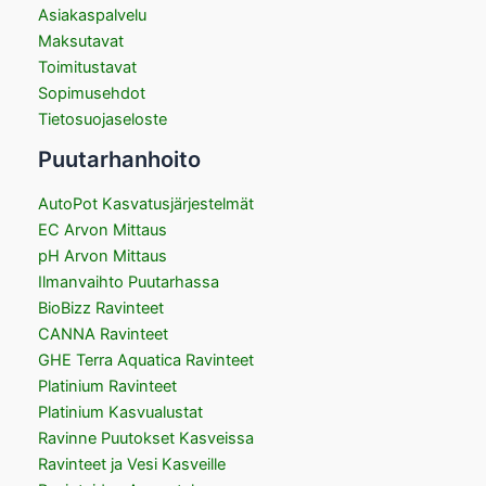
Asiakaspalvelu
Maksutavat
Toimitustavat
Sopimusehdot
Tietosuojaseloste
Puutarhanhoito
AutoPot Kasvatusjärjestelmät
EC Arvon Mittaus
pH Arvon Mittaus
Ilmanvaihto Puutarhassa
BioBizz Ravinteet
CANNA Ravinteet
GHE Terra Aquatica Ravinteet
Platinium Ravinteet
Platinium Kasvualustat
Ravinne Puutokset Kasveissa
Ravinteet ja Vesi Kasveille