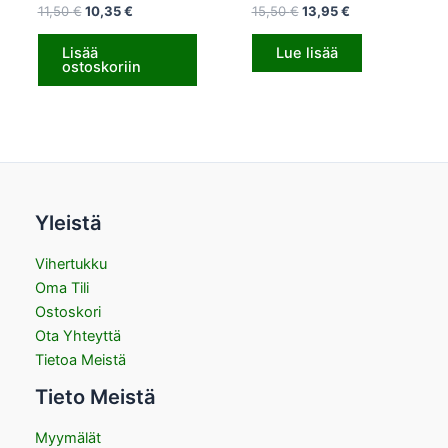
11,50
€
10,35
€
15,50
€
13,95
€
Lisää
Lue lisää
ostoskoriin
Yleistä
Vihertukku
Oma Tili
Ostoskori
Ota Yhteyttä
Tietoa Meistä
Tieto Meistä
Myymälät