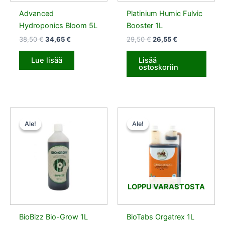
Advanced
Platinium Humic Fulvic
Hydroponics Bloom 5L
Booster 1L
38,50
€
34,65
€
29,50
€
26,55
€
Lue lisää
Lisää
ostoskoriin
Alkuperäinen
Nykyinen
Alkuperäinen
Nykyinen
hinta
hinta
hinta
hinta
Ale!
Ale!
Ale!
Ale!
oli:
on:
oli:
on:
11,50 €.
10,35 €.
15,50 €.
13,95 €.
LOPPU VARASTOSTA
BioBizz Bio-Grow 1L
BioTabs Orgatrex 1L