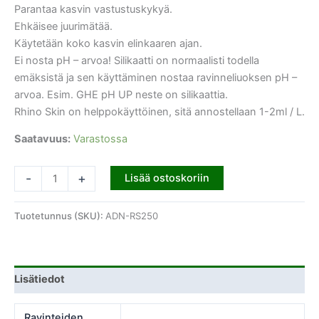
Parantaa kasvin vastustuskykyä.
Ehkäisee juurimätää.
Käytetään koko kasvin elinkaaren ajan.
Ei nosta pH – arvoa! Silikaatti on normaalisti todella
emäksistä ja sen käyttäminen nostaa ravinneliuoksen pH –
arvoa. Esim. GHE pH UP neste on silikaattia.
Rhino Skin on helppokäyttöinen, sitä annostellaan 1-2ml / L.
Saatavuus:
Varastossa
-
+
Lisää ostoskoriin
Tuotetunnus (SKU):
ADN-RS250
Lisätiedot
Ravinteiden