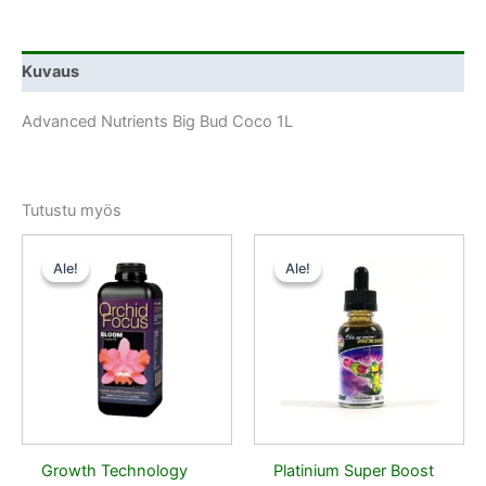
Kuvaus
Advanced Nutrients Big Bud Coco 1L
Tutustu myös
Alkuperäinen
Nykyinen
Alkuperäinen
Nykyinen
hinta
hinta
hinta
hinta
Ale!
Ale!
Ale!
Ale!
oli:
on:
oli:
on:
7,50 €.
6,75 €.
9,50 €.
8,55 €.
Growth Technology
Platinium Super Boost