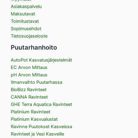
Asiakaspalvelu
Maksutavat
Toimitustavat
Sopimusehdot
Tietosuojaseloste
Puutarhanhoito
AutoPot Kasvatusjärjestelmät
EC Arvon Mittaus
pH Arvon Mittaus
Ilmanvaihto Puutarhassa
BioBizz Ravinteet
CANNA Ravinteet
GHE Terra Aquatica Ravinteet
Platinium Ravinteet
Platinium Kasvualustat
Ravinne Puutokset Kasveissa
Ravinteet ja Vesi Kasveille