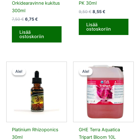
Orkidearavinne kukitus
PK 30ml
300ml
9,50
€
8,55
€
7,50
€
6,75
€
Lisää
ostoskoriin
Lisää
ostoskoriin
Alkuperäinen
Nykyinen
Alkuperäinen
Nykyinen
hinta
hinta
hinta
hinta
Ale!
Ale!
Ale!
Ale!
oli:
on:
oli:
on:
8,50 €.
7,65 €.
90,00 €.
81,00 €.
Platinium Rhizoponics
GHE Terra Aquatica
30ml
Tripart Bloom 10L