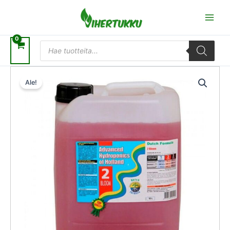
Siirry
sisältöön
Products
search
Alkuperäinen
Nykyinen
hinta
hinta
Ale!
oli:
on:
64,00 €.
57,60 €.