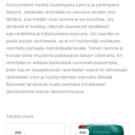
fotosynteesin kautta suurempana satona ja parempana
laatuna. Jokaisella ravinteella on kasvissa ainakin yksi
tehtävä, jota mikään muu ravinne ei voi suorittaa. Jos
tehtävää ei hoideta, näkyvät seuraukset tavallisesti
kasvuhäiriöinä ja hidastuneena kasvuna. Jos kasvilla on
puute jostain ravinteesta, se ei voi hyödyntää muitakaan
ravinteita parhaalla mahdollisella tavalla. Toinen ravinne ei
korvaa toista muutamia poikkeuksia lukuun ottamatta. Eri
ravinteilla on erilaisia keskinäisiä vuorovaikutussuhteita,
joten kasvin tasapainoinen ravinteiden saanti on tehokkaan
ravinteiden oton ja hyödyntämisen kannalta tärkeää.
Ravinteet tarvitsevat muita ravinteita toimiakseen
tehokkaimmin kasvin elintoiminnoissa.
Tutustu myös
Alkuperäinen
Nykyinen
Alkuperäinen
Nykyinen
hinta
hinta
hinta
hinta
Ale!
Ale!
Ale!
Ale!