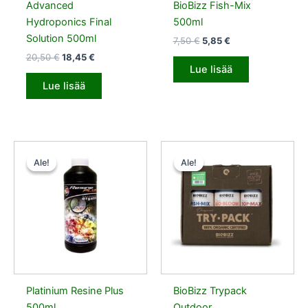
Advanced
BioBizz Fish-Mix
Hydroponics Final
500ml
Solution 500ml
7,50
€
5,85
€
20,50
€
18,45
€
Lue lisää
Lue lisää
Alkuperäinen
Nykyinen
Alkuperäinen
Nykyinen
hinta
hinta
hinta
hinta
Ale!
Ale!
Ale!
Ale!
oli:
on:
oli:
on:
56,00 €.
50,40 €.
12,50 €.
11,25 €.
Platinium Resine Plus
BioBizz Trypack
500ml
Outdoor