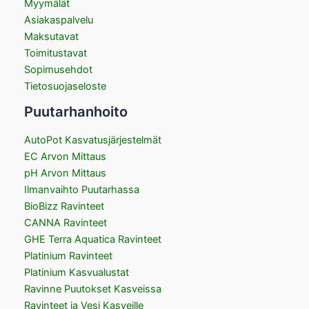
Myymälät
Asiakaspalvelu
Maksutavat
Toimitustavat
Sopimusehdot
Tietosuojaseloste
Puutarhanhoito
AutoPot Kasvatusjärjestelmät
EC Arvon Mittaus
pH Arvon Mittaus
Ilmanvaihto Puutarhassa
BioBizz Ravinteet
CANNA Ravinteet
GHE Terra Aquatica Ravinteet
Platinium Ravinteet
Platinium Kasvualustat
Ravinne Puutokset Kasveissa
Ravinteet ja Vesi Kasveille