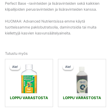
Perfect Base -ravinteiden ja lisäravinteiden sekä kaikkien
kilpailijoiden perusravinteiden ja lisäravinteiden kanssa.
HUOMAA: Advanced Nutrientsissa emme käytä
tuotteissamme paklobutratsolia, daminotsidia tai muita
kiellettyjä kasvien kasvunsäätelyaineita.
Tutustu myös
Alkuperäinen
Nykyinen
Alkuperäinen
Nykyinen
hinta
hinta
hinta
hinta
Ale!
Ale!
Ale!
Ale!
oli:
on:
oli:
on:
20,50 €.
18,45 €.
7,50 €.
5,85 €.
LOPPU VARASTOSTA
LOPPU VARASTOSTA