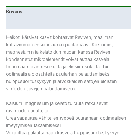
Kuvaus
Lisätiedot
Heikot, kärsivät kasvit kohtaavat Reviven, maailman
kattavimman ensiapulaukun puutarhaasi. Kalsiumin,
magnesiumin ja kelatoidun raudan kanssa Reviven
kohdennetut mikroelementit voivat auttaa kasveja
toipumaan ravinnesulkusta ja elinsiirtosokista. Tue
optimaalisia olosuhteita puutarhan palauttamiseksi
huippusuorituskykyyn ja arvokkaiden satojen eloisten
vihreiden sävyjen palauttamiseen.
Kalsium, magnesium ja kelatoitu rauta ratkaisevat
ravinteiden puutteita
Urea vapauttaa vähitellen typpeä puutarhaan optimaalisen
imeytymisen takaamiseksi
Voi auttaa palauttamaan kasveja huippusuorituskykyyn