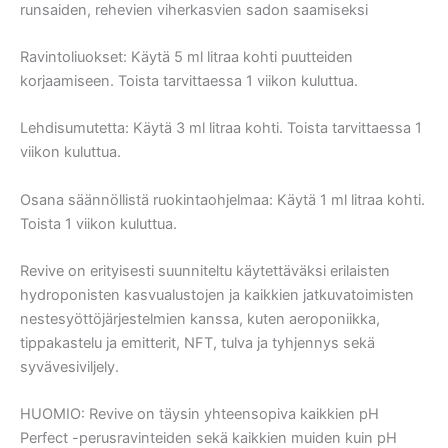
runsaiden, rehevien viherkasvien sadon saamiseksi
Ravintoliuokset: Käytä 5 ml litraa kohti puutteiden
korjaamiseen. Toista tarvittaessa 1 viikon kuluttua.
Lehdisumutetta: Käytä 3 ml litraa kohti. Toista tarvittaessa 1
viikon kuluttua.
Osana säännöllistä ruokintaohjelmaa: Käytä 1 ml litraa kohti.
Toista 1 viikon kuluttua.
Revive on erityisesti suunniteltu käytettäväksi erilaisten
hydroponisten kasvualustojen ja kaikkien jatkuvatoimisten
nestesyöttöjärjestelmien kanssa, kuten aeroponiikka,
tippakastelu ja emitterit, NFT, tulva ja tyhjennys sekä
syvävesiviljely.
HUOMIO: Revive on täysin yhteensopiva kaikkien pH
Perfect -perusravinteiden sekä kaikkien muiden kuin pH