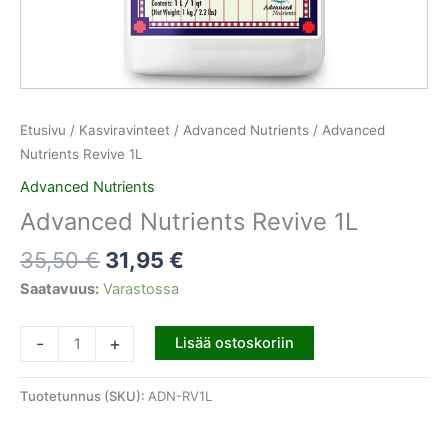
Etusivu
/
Kasviravinteet
/
Advanced Nutrients
/ Advanced
Nutrients Revive 1L
Advanced Nutrients
Advanced Nutrients Revive 1L
35,50
€
31,95
€
Saatavuus:
Varastossa
-
+
Lisää ostoskoriin
Tuotetunnus (SKU):
ADN-RV1L