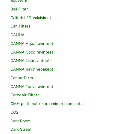
Boosterit
Bull Filter
Calitek LED Valaisimet
Can Filters
CANNA
CANNA Aqua ravinteet
CANNA Coco ravinteet
CANNA Lisäravinteet+
CANNA Ravinnepaketit
Canna Terra
CANNA Terra ravinteet
CarboAir Filters
CMH polttimot / keraaminen monimetalli
CO2
Dark Room
Dark Street