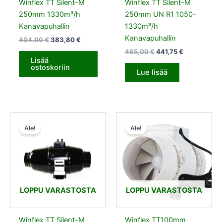
Winflex TT Silent-M
Winflex TT Silent-M
250mm 1330m³/h
250mm UN R1 1050-
Kanavapuhallin
1330m³/h
Kanavapuhallin
404,00
€
383,80
€
465,00
€
441,75
€
Lisää
ostoskoriin
Lue lisää
Alkuperäinen
Nykyinen
Alkuperäinen
Nykyinen
hinta
hinta
hinta
hinta
Ale!
Ale!
oli:
on:
oli:
on:
536,00 €.
509,20 €.
59,70 €.
56,71 €.
LOPPU VARASTOSTA
LOPPU VARASTOSTA
Winflex TT Silent-M
Winflex TT100mm