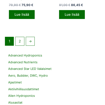
79,90
€
75,90
€
91,00
€
86,45
€
Lue lisää
Lue lisää
1
2
→
Advanced Hydroponics
Advanced Nutrients
Advanced Star LED Valaisimet
Aero, Bubbler, DWC, Hydro
Ajastimet
Aktiivihiilisuodattimet
Alien Hydroponics
Alusastiat