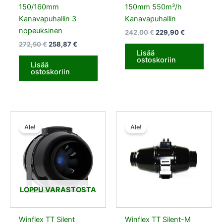
150/160mm
150mm 550m³/h
Kanavapuhallin 3
Kanavapuhallin
nopeuksinen
242,00
€
229,90
€
272,50
€
258,87
€
Lisää
ostoskoriin
Lisää
ostoskoriin
Alkuperäinen
Nykyinen
Alkuperäinen
Nykyinen
hinta
hinta
hinta
hinta
Ale!
Ale!
oli:
on:
oli:
on:
269,50 €.
256,02 €.
236,90 €.
225,06 €.
LOPPU VARASTOSTA
Winflex TT Silent
Winflex TT Silent-M