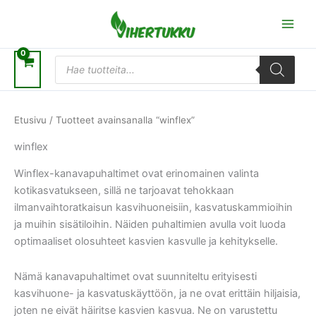
Siirry
sisältöön
Products
search
Etusivu
/ Tuotteet avainsanalla “winflex”
winflex
Winflex-kanavapuhaltimet ovat erinomainen valinta
kotikasvatukseen, sillä ne tarjoavat tehokkaan
ilmanvaihtoratkaisun kasvihuoneisiin, kasvatuskammioihin
ja muihin sisätiloihin. Näiden puhaltimien avulla voit luoda
optimaaliset olosuhteet kasvien kasvulle ja kehitykselle.
Nämä kanavapuhaltimet ovat suunniteltu erityisesti
kasvihuone- ja kasvatuskäyttöön, ja ne ovat erittäin hiljaisia,
joten ne eivät häiritse kasvien kasvua. Ne on varustettu