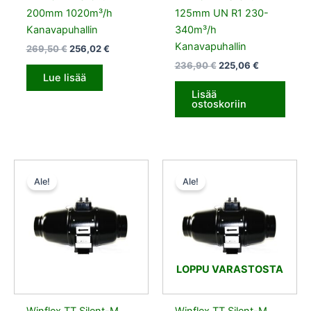
200mm 1020m³/h
125mm UN R1 230-
Kanavapuhallin
340m³/h
Kanavapuhallin
269,50
€
256,02
€
236,90
€
225,06
€
Lue lisää
Lisää
ostoskoriin
Alkuperäinen
Nykyinen
Alkuperäinen
Nykyinen
hinta
hinta
hinta
hinta
Ale!
Ale!
oli:
on:
oli:
on:
275,50 €.
261,73 €.
314,00 €.
298,30 €.
LOPPU VARASTOSTA