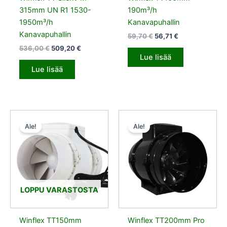
315mm UN R1 1530-
190m³/h
1950m³/h
Kanavapuhallin
Kanavapuhallin
59,70
€
56,71
€
536,00
€
509,20
€
Lue lisää
Lue lisää
Alkuperäinen
Nykyinen
Alkuperäinen
Nykyinen
hinta
hinta
hinta
hinta
Ale!
Ale!
oli:
on:
oli:
on:
83,00 €.
78,85 €.
161,00 €.
152,95 €.
LOPPU VARASTOSTA
Winflex TT150mm
Winflex TT200mm Pro