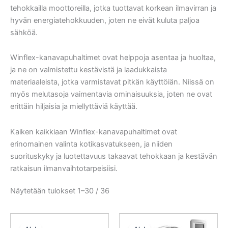
tehokkailla moottoreilla, jotka tuottavat korkean ilmavirran ja
hyvän energiatehokkuuden, joten ne eivät kuluta paljoa
sähköä.
Winflex-kanavapuhaltimet ovat helppoja asentaa ja huoltaa,
ja ne on valmistettu kestävistä ja laadukkaista
materiaaleista, jotka varmistavat pitkän käyttöiän. Niissä on
myös melutasoja vaimentavia ominaisuuksia, joten ne ovat
erittäin hiljaisia ja miellyttäviä käyttää.
Kaiken kaikkiaan Winflex-kanavapuhaltimet ovat
erinomainen valinta kotikasvatukseen, ja niiden
suorituskyky ja luotettavuus takaavat tehokkaan ja kestävän
ratkaisun ilmanvaihtotarpeisiisi.
Näytetään tulokset 1–30 / 36
Alkuperäinen
Nykyinen
Alkuperäinen
Nykyinen
hinta
hinta
hinta
hinta