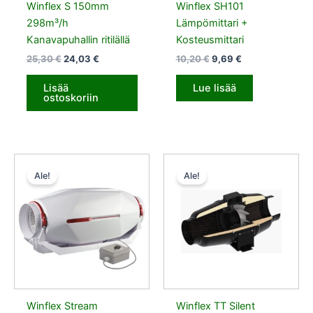
Winflex S 150mm
Winflex SH101
298m³/h
Lämpömittari +
Kanavapuhallin ritilällä
Kosteusmittari
25,30
€
24,03
€
10,20
€
9,69
€
Lisää
Lue lisää
ostoskoriin
Alkuperäinen
Nykyinen
Alkuperäinen
Nykyinen
hinta
hinta
hinta
hinta
Ale!
Ale!
oli:
on:
oli:
on:
272,50 €.
258,87 €.
242,00 €.
229,90 €.
Winflex Stream
Winflex TT Silent