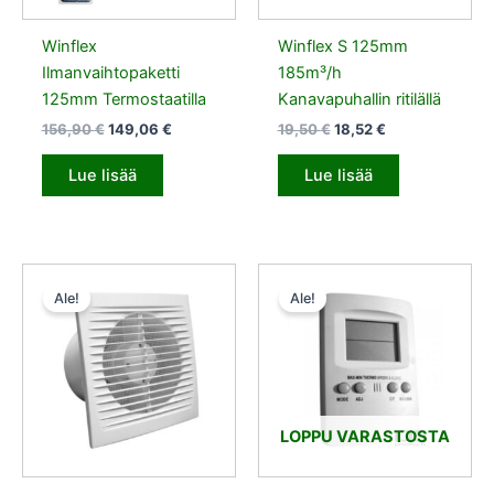
Winflex
Winflex S 125mm
Ilmanvaihtopaketti
185m³/h
125mm Termostaatilla
Kanavapuhallin ritilällä
156,90
€
149,06
€
19,50
€
18,52
€
Lue lisää
Lue lisää
Alkuperäinen
Nykyinen
Alkuperäinen
Nykyinen
hinta
hinta
hinta
hinta
Ale!
Ale!
oli:
on:
oli:
on:
25,30 €.
24,03 €.
10,20 €.
9,69 €.
LOPPU VARASTOSTA