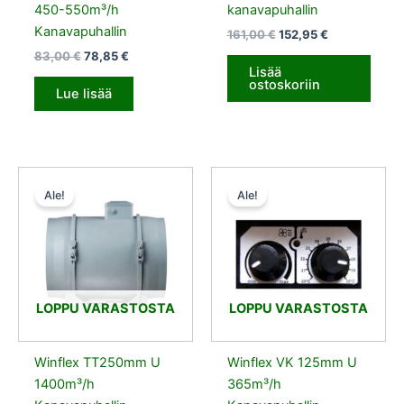
450-550m³/h
kanavapuhallin
Kanavapuhallin
161,00
€
152,95
€
83,00
€
78,85
€
Lisää
ostoskoriin
Lue lisää
Alkuperäinen
Nykyinen
Alkuperäinen
Nykyinen
hinta
hinta
hinta
hinta
Ale!
Ale!
oli:
on:
oli:
on:
252,00 €.
239,40 €.
121,00 €.
114,95 €.
LOPPU VARASTOSTA
LOPPU VARASTOSTA
Winflex TT250mm U
Winflex VK 125mm U
1400m³/h
365m³/h