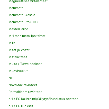
Magneettiset Virtalähteet
Mammoth
Mammoth Classic+
Mammoth Pro+ HC
MasterCarbo
MH monimetallipolttimot
Mills
Mitat ja Vaa'at
Mittalaitteet
Multa / Turve seokset
Muoviruukut
NFT
NovaMax ravinteet
PermaBloom ravinteet
pH / EC Kalibrointi/Säilytys/Puhdistus nesteet
pH / EC liuokset