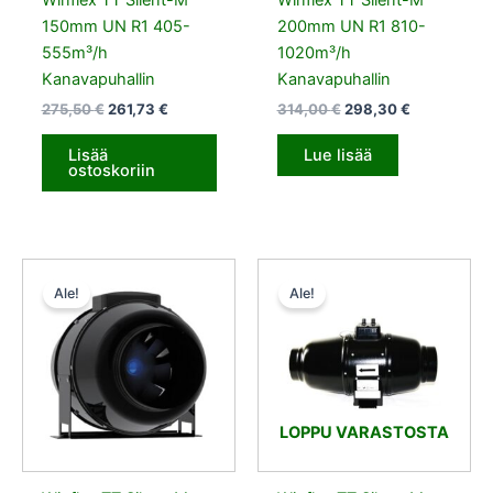
Winflex TT Silent-M
Winflex TT Silent-M
150mm UN R1 405-
200mm UN R1 810-
555m³/h
1020m³/h
Kanavapuhallin
Kanavapuhallin
275,50
€
261,73
€
314,00
€
298,30
€
Lisää
Lue lisää
ostoskoriin
Alkuperäinen
Nykyinen
Alkuperäinen
Nykyinen
hinta
hinta
hinta
hinta
Ale!
Ale!
oli:
on:
oli:
on:
404,00 €.
383,80 €.
465,00 €.
441,75 €.
LOPPU VARASTOSTA