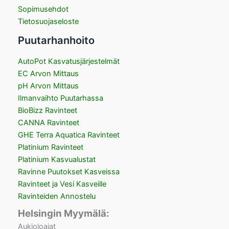
Sopimusehdot
Tietosuojaseloste
Puutarhanhoito
AutoPot Kasvatusjärjestelmät
EC Arvon Mittaus
pH Arvon Mittaus
Ilmanvaihto Puutarhassa
BioBizz Ravinteet
CANNA Ravinteet
GHE Terra Aquatica Ravinteet
Platinium Ravinteet
Platinium Kasvualustat
Ravinne Puutokset Kasveissa
Ravinteet ja Vesi Kasveille
Ravinteiden Annostelu
Helsingin Myymälä:
Aukioloajat