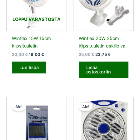
LOPPU VARASTOSTA
Winflex 15W 15cm
Winflex 20W 25cm
klipsituuletin
klipsituuletin oskilloiva
20,00
€
19,00
€
25,00
€
23,75
€
Lue lisää
Lisää
ostoskoriin
Alkuperäinen
Nykyinen
Alkuperäinen
Nykyinen
hinta
hinta
hinta
hinta
Ale!
Ale!
oli:
on:
oli:
on:
15,20 €.
14,44 €.
45,51 €.
43,22 €.