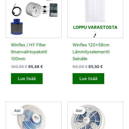
LOPPU VARASTOSTA
Winflex / HY Filter
Winflex 120x58cm
Ilmanvaihtopaketti
Lämmityselementti
100mm
Seinälle
100,50
€
95,48
€
90,00
€
85,50
€
Lue lisää
Lue lisää
Alkuperäinen
Nykyinen
Alkuperäinen
Nykyinen
hinta
hinta
hinta
hinta
Ale!
Ale!
oli:
on:
oli:
on:
20,00 €.
19,00 €.
25,00 €.
23,75 €.