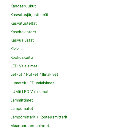
Kangasruukut
Kasvatusjärjestelmät
Kasvatusteltat
Kasviravinteet
Kasvualustat
Kivivilla
Kookoskuitu
LED-Valaisimet
Letkut / Putket / Ilmakivet
Lumatek LED Valaisimet
LUMii LED Valaisimet
Lämmittimet
Lämpömatot
Lämpömittarit / Kosteusmittarit
Maanparannusaineet