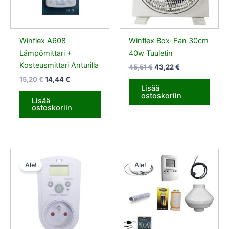
Winflex A608
Winflex Box-Fan 30cm
Lämpömittari +
40w Tuuletin
Kosteusmittari Anturilla
45,51
€
43,22
€
15,20
€
14,44
€
Lisää
ostoskoriin
Lisää
ostoskoriin
Alkuperäinen
Nykyinen
Alkuperäinen
Nykyinen
hinta
hinta
hinta
hinta
Ale!
Ale!
oli:
on:
oli:
on:
39,50 €.
37,52 €.
141,50 €.
134,42 €.