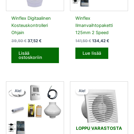
Winflex Digitaalinen
Winflex
Kosteuskontrolleri
Ilmanvaihtopaketti
Ohjain
125mm 2 Speed
39,50
€
37,52
€
141,50
€
134,42
€
Lisää
Lue lisää
ostoskoriin
Alkuperäinen
Nykyinen
Alkuperäinen
Nykyinen
hinta
hinta
hinta
hinta
Ale!
Ale!
oli:
on:
oli:
on:
156,90 €.
149,06 €.
19,50 €.
18,52 €.
LOPPU VARASTOSTA