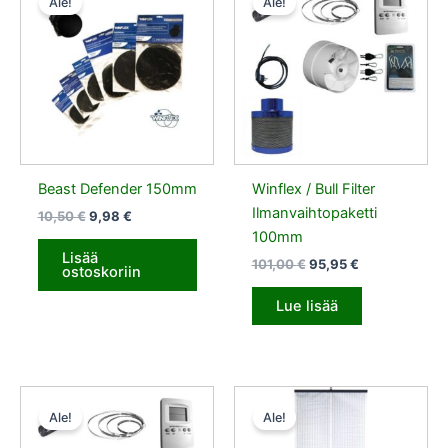
Ale!
Ale!
oli:
on:
oli:
on:
10,50 €.
9,98 €.
101,00 €.
95,95 €.
Beast Defender 150mm
Winflex / Bull Filter
Ilmanvaihtopaketti
10,50
€
9,98
€
100mm
Lisää
101,00
€
95,95
€
ostoskoriin
Lue lisää
Alkuperäinen
Nykyinen
Alkuperäinen
Nykyinen
hinta
hinta
hinta
hinta
Ale!
Ale!
oli:
on:
oli:
on:
100,50 €.
95,48 €.
90,00 €.
85,50 €.