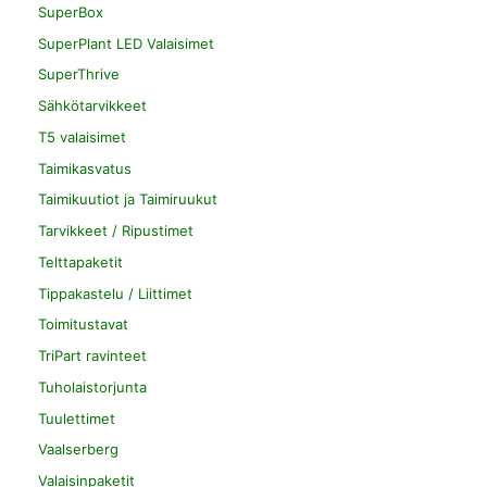
SuperBox
SuperPlant LED Valaisimet
SuperThrive
Sähkötarvikkeet
T5 valaisimet
Taimikasvatus
Taimikuutiot ja Taimiruukut
Tarvikkeet / Ripustimet
Telttapaketit
Tippakastelu / Liittimet
Toimitustavat
TriPart ravinteet
Tuholaistorjunta
Tuulettimet
Vaalserberg
Valaisinpaketit