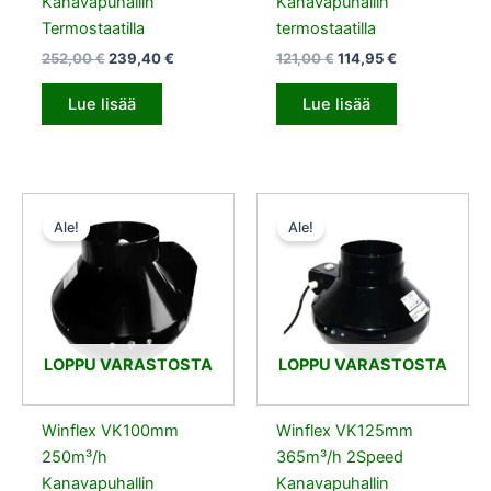
Kanavapuhallin
Kanavapuhallin
Termostaatilla
termostaatilla
252,00
€
239,40
€
121,00
€
114,95
€
Lue lisää
Lue lisää
Alkuperäinen
Nykyinen
Alkuperäinen
Nykyinen
hinta
hinta
hinta
hinta
Ale!
Ale!
oli:
on:
oli:
on:
79,90 €.
75,90 €.
91,00 €.
86,45 €.
LOPPU VARASTOSTA
LOPPU VARASTOSTA
Winflex VK100mm
Winflex VK125mm
250m³/h
365m³/h 2Speed
Kanavapuhallin
Kanavapuhallin