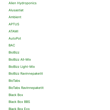
Alien Hydroponics
Alusastiat
Ambient
APTUS
ATAMI
AutoPot
BAC
BioBizz
BioBizz All-Mix
BioBizz Light-Mix
BioBizz Ravinnepaketit
BioTabs
BioTabs Ravinnepaketit
Black Box
Black Box BBS
Black Box Eco