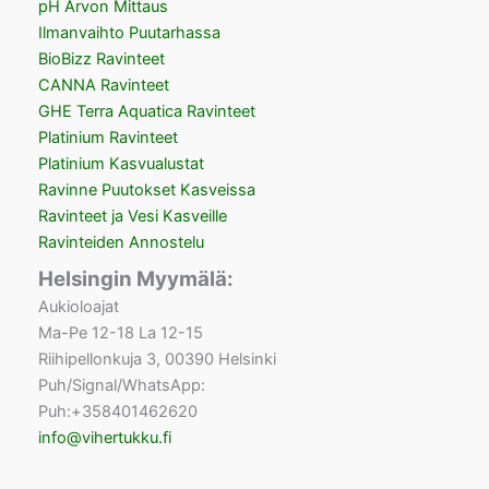
pH Arvon Mittaus
Ilmanvaihto Puutarhassa
BioBizz Ravinteet
CANNA Ravinteet
GHE Terra Aquatica Ravinteet
Platinium Ravinteet
Platinium Kasvualustat
Ravinne Puutokset Kasveissa
Ravinteet ja Vesi Kasveille
Ravinteiden Annostelu
Helsingin Myymälä:
Aukioloajat
Ma-Pe 12-18 La 12-15
Riihipellonkuja 3, 00390 Helsinki
Puh/Signal/WhatsApp:
Puh:+358401462620
info@vihertukku.fi