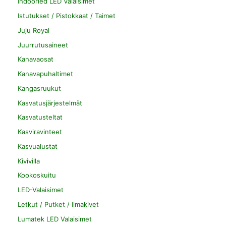
Indoorled LED Valaisimet
Istutukset / Pistokkaat / Taimet
Juju Royal
Juurrutusaineet
Kanavaosat
Kanavapuhaltimet
Kangasruukut
Kasvatusjärjestelmät
Kasvatusteltat
Kasviravinteet
Kasvualustat
Kivivilla
Kookoskuitu
LED-Valaisimet
Letkut / Putket / Ilmakivet
Lumatek LED Valaisimet