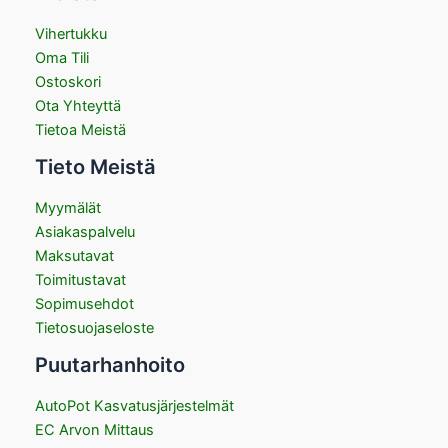
Vihertukku
Oma Tili
Ostoskori
Ota Yhteyttä
Tietoa Meistä
Tieto Meistä
Myymälät
Asiakaspalvelu
Maksutavat
Toimitustavat
Sopimusehdot
Tietosuojaseloste
Puutarhanhoito
AutoPot Kasvatusjärjestelmät
EC Arvon Mittaus