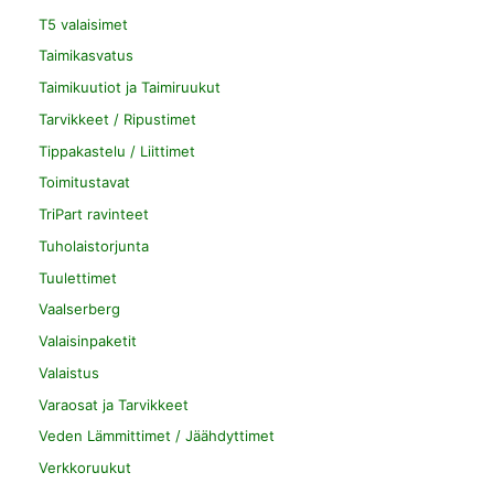
T5 valaisimet
Taimikasvatus
Taimikuutiot ja Taimiruukut
Tarvikkeet / Ripustimet
Tippakastelu / Liittimet
Toimitustavat
TriPart ravinteet
Tuholaistorjunta
Tuulettimet
Vaalserberg
Valaisinpaketit
Valaistus
Varaosat ja Tarvikkeet
Veden Lämmittimet / Jäähdyttimet
Verkkoruukut