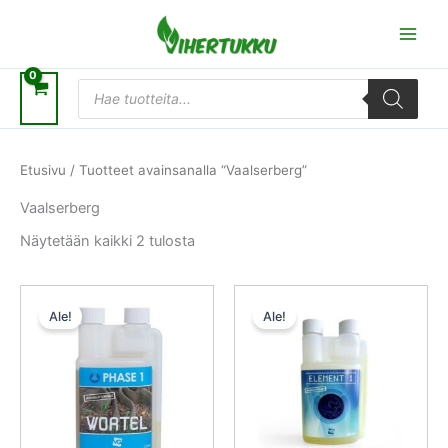
Siirry
sisältöön
Products
search
Etusivu
/ Tuotteet avainsanalla “Vaalserberg”
Vaalserberg
Näytetään kaikki 2 tulosta
Alkuperäinen
Nykyinen
Alkuperäinen
Nykyinen
hinta
hinta
hinta
hinta
Ale!
Ale!
oli:
on:
oli:
on:
16,50 €.
14,85 €.
10,20 €.
9,18 €.