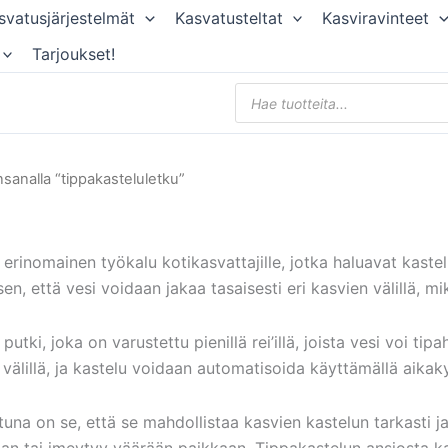
svatusjärjestelmät
Kasvatusteltat
Kasviravinteet
Tarjoukset!
Products
search
nsanalla “tippakasteluletku”
erinomainen työkalu kotikasvattajille, jotka haluavat kastel
en, että vesi voidaan jakaa tasaisesti eri kasvien välillä, mi
utki, joka on varustettu pienillä rei’illä, joista vesi voi tip
n välillä, ja kastelu voidaan automatisoida käyttämällä aika
una on se, että se mahdollistaa kasvien kastelun tarkasti ja
aan tai imeytyy väärään paikkaan. Tippakastelun ansiosta ka