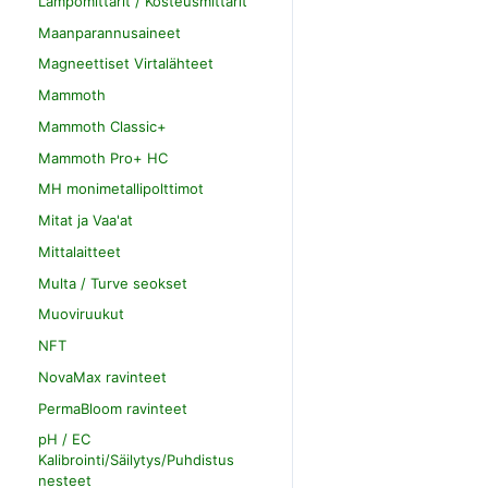
Lämpömittarit / Kosteusmittarit
Maanparannusaineet
Magneettiset Virtalähteet
Mammoth
Mammoth Classic+
Mammoth Pro+ HC
MH monimetallipolttimot
Mitat ja Vaa'at
Mittalaitteet
Multa / Turve seokset
Muoviruukut
NFT
NovaMax ravinteet
PermaBloom ravinteet
pH / EC
Kalibrointi/Säilytys/Puhdistus
nesteet