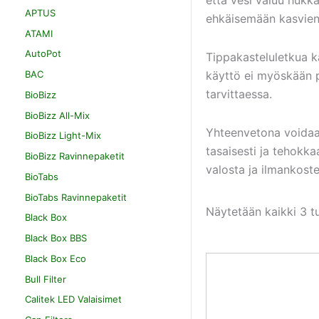
APTUS
ehkäisemään kasvien 
ATAMI
AutoPot
Tippakasteluletkua kä
käyttö ei myöskään po
BAC
tarvittaessa.
BioBizz
BioBizz All-Mix
Yhteenvetona voidaan
BioBizz Light-Mix
tasaisesti ja tehokka
BioBizz Ravinnepaketit
valosta ja ilmankoste
BioTabs
BioTabs Ravinnepaketit
Näytetään kaikki 3 t
Black Box
Black Box BBS
Black Box Eco
Bull Filter
Calitek LED Valaisimet