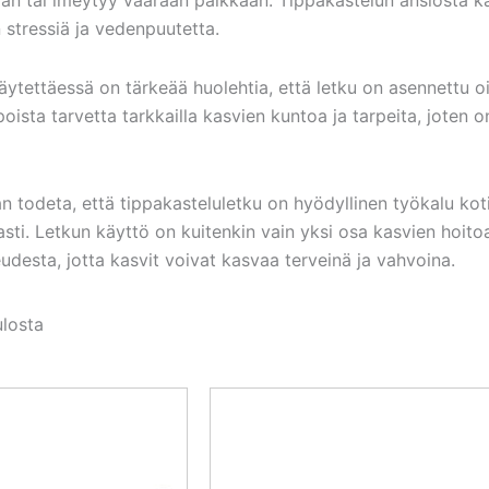
stressiä ja vedenpuutetta.
ytettäessä on tärkeää huolehtia, että letku on asennettu oik
ista tarvetta tarkkailla kasvien kuntoa ja tarpeita, joten 
 todeta, että tippakasteluletku on hyödyllinen työkalu kot
asti. Letkun käyttö on kuitenkin vain yksi osa kasvien hoitoa
udesta, jotta kasvit voivat kasvaa terveinä ja vahvoina.
ulosta