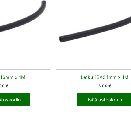
x16mm x 1M
Letku 18x24mm x 1M
,00
€
3,00
€
stoskoriin
Lisää ostoskoriin