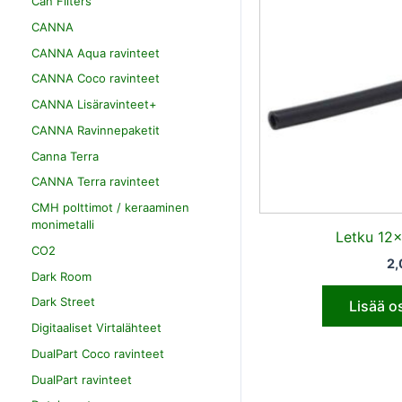
Can Filters
CANNA
CANNA Aqua ravinteet
CANNA Coco ravinteet
CANNA Lisäravinteet+
CANNA Ravinnepaketit
Canna Terra
CANNA Terra ravinteet
CMH polttimot / keraaminen
monimetalli
Letku 12
CO2
2
Dark Room
Dark Street
Lisää o
Digitaaliset Virtalähteet
DualPart Coco ravinteet
DualPart ravinteet