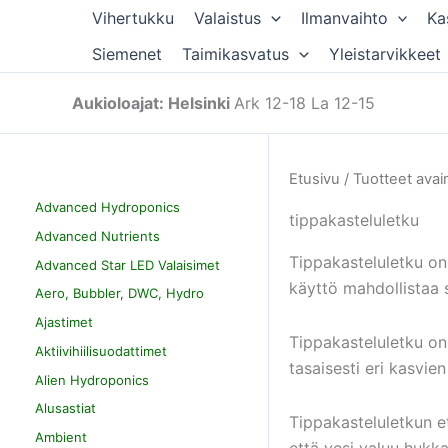
Siirry
Vihertukku
Valaistus
Ilmanvaihto
Ka
sisältöön
Siemenet
Taimikasvatus
Yleistarvikkeet
Aukioloajat: Helsinki
Ark 12-18 La 12-15
Etusivu
/ Tuotteet avai
Advanced Hydroponics
tippakasteluletku
Advanced Nutrients
Tippakasteluletku on 
Advanced Star LED Valaisimet
käyttö mahdollistaa s
Aero, Bubbler, DWC, Hydro
Ajastimet
Tippakasteluletku on p
Aktiivihiilisuodattimet
tasaisesti eri kasvie
Alien Hydroponics
Alusastiat
Tippakasteluletkun et
Ambient
että vesi valuu hukk