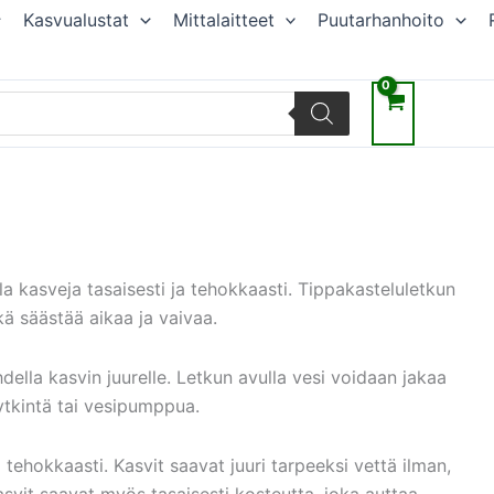
Kasvualustat
Mittalaitteet
Puutarhanhoito
la kasveja tasaisesti ja tehokkaasti. Tippakasteluletkun
kä säästää aikaa ja vaivaa.
ahdella kasvin juurelle. Letkun avulla vesi voidaan jakaa
kytkintä tai vesipumppua.
 tehokkaasti. Kasvit saavat juuri tarpeeksi vettä ilman,
svit saavat myös tasaisesti kosteutta, joka auttaa